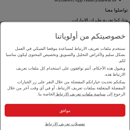
تواصلوا معنا
شاركوا تجربة طيران الإمارات.
خصوصيتكم من أولوياتنا
نستخدم ملفات تعريف الارتباط لمساعدة موقعنا الشبكي في العمل
بشكل سليم ولأغراض التحليل والتسويق وتخصيص المحتوى ليكون مناسبا
لكم.
وبقبول هذه الأحكام، أنتم توافقون على استخدام كل ملفات تعريف
بيان إمكانية الدخول
الارتباط هذه.
اتصل بنا
يمكنكم تحديث خياراتكم المفضلة من خلال النقر على زر الخيارات
سياسة الخصوصية
المفضلة المتعلقة بملفات تعريف الارتباط، أو في أي وقت آخر من خلال
الشروط والأحكام
الرجوع إلى
سياسة ملفات تعريف الارتباط
الخاصة بنا.
سياسة ملفات تعريف الارتباط
الأمن الإلكتروني
بيان الشفافية بموجب قانون مكافحة العبودية الحديثة
موافق
خريطة الموقع
مجموعة الإمارات 2026 ©، جميع الحقوق محفوظة.
تفضيلات تعريف الارتباط