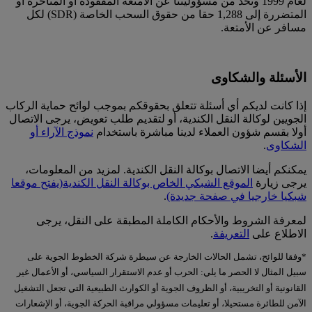
لعام 1999 وتحد من مسؤوليتنا عن الأمتعة المفقودة أو المتأخرة أو
المتضررة إلى 1,288 حقا من حقوق السحب الخاصة (SDR) لكل
مسافر عن الأمتعة.
الأسئلة والشكاوى
إذا كانت لديكم أي أسئلة تتعلق بحقوقكم بموجب لوائح حماية الركاب
الجويين لوكالة النقل الكندية، أو لتقديم طلب تعويض، يرجى الاتصال
أولا بقسم شؤون العملاء لدينا مباشرة باستخدام
نموذج الآراء أو
الشكاوى
.
يمكنكم أيضا الاتصال بوكالة النقل الكندية. لمزيد من المعلومات،
يرجى زيارة
الموقع الشبكي الخاص بوكالة النقل الكندية
(يفتح موقعا
شبكيا خارجيا في صفحة جديدة)
.
لمعرفة الشروط والأحكام الكاملة المطبقة على النقل، يرجى
الاطلاع على
التعريفة
.
*وفقا للوائح، تشمل الحالات الخارجة عن سيطرة شركة الخطوط الجوية على
سبيل المثال لا الحصر ما يلي: الحرب أو عدم الاستقرار السياسي، أو الأعمال غير
القانونية أو التخريبية، أو الظروف الجوية أو الكوارث الطبيعية التي تجعل التشغيل
الآمن للطائرة مستحيلا، أو تعليمات مسؤولي مراقبة الحركة الجوية، أو الإشعارات