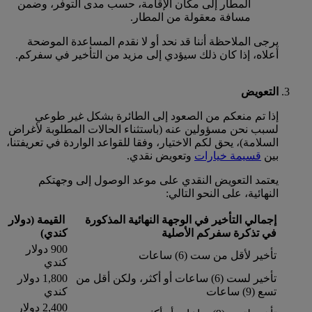
المطار إلى مكان الإقامة، حسب مدى التوفر، وضمن
مسافة معقولة من المطار.
يرجى الملاحظة أننا قد نحد أو لا نقدم المساعدة الموضحة
أعلاه، إذا كان ذلك سيؤدي إلى مزيد من التأخير في سفركم.
التعويض
إذا تم منعكم من الصعود إلى الطائرة بشكل غير طوعي
لسبب نحن مسؤولين عنه (باستثناء الحالات المطلوبة لأغراض
السلامة)، يحق لكم الاختيار، وفقا للقواعد الواردة في تعريفتنا،
بين
قسيمة خيارات
وتعويض نقدي.
يعتمد التعويض النقدي على موعد الوصول إلى وجهتكم
النهائية، على النحو التالي:
إجمالي التأخير في الوجهة النهائية المذكورة
القيمة (دولار
في تذكرة سفركم الأصلية
كندي)
900 دولار
تأخير لأقل من ست (6) ساعات
كندي
تأخير لست (6) ساعات أو أكثر، ولكن أقل من
1,800 دولار
تسع (9) ساعات
كندي
2,400 دولار