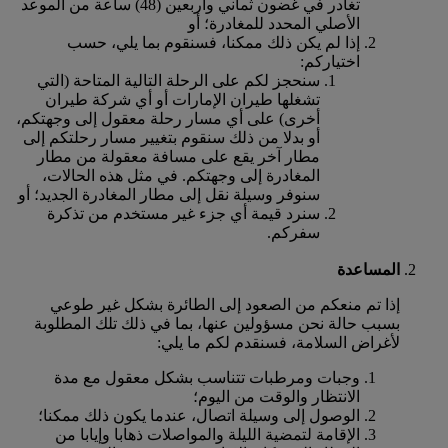
تغادر في غضون ثماني وأربعين (48) ساعة من الموعد
الأصلي المحدد للمغادرة؛ أو
إذا لم يكن ذلك ممكنا، فسنقوم بما يلي، حسب
اختياركم:
سنحجز لكم على الرحلة التالية المتاحة (التي
تشغلها طيران الإمارات أو أي شركة طيران
أخرى) على أي مسار رحلة معقول إلى وجهتكم،
أو بدلا من ذلك سنقوم بتغيير مسار رحلتكم إلى
مطار آخر يقع على مسافة معقولة من مطار
المغادرة إلى وجهتكم. في مثل هذه الحالات،
سنوفر وسيلة نقل إلى مطار المغادرة الجديد؛ أو
سنرد قيمة أي جزء غير مستخدم من تذكرة
سفركم.
المساعدة
إذا تم منعكم من الصعود إلى الطائرة بشكل غير طوعي
بسبب حالة نحن مسؤولين عنها، بما في ذلك تلك المطلوبة
لأغراض السلامة، فسنقدم لكم ما يلي:
وجبات ومرطبات تتناسب بشكل معقول مع مدة
الانتظار والوقت من اليوم؛
الوصول إلى وسيلة اتصال، عندما يكون ذلك ممكنا؛
الإقامة لتمضية الليلة والمواصلات ذهابا وإيابا من