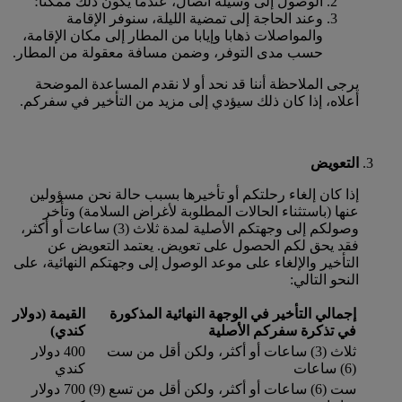
الوصول إلى وسيلة اتصال، عندما يكون ذلك ممكنا؛
وعند الحاجة إلى تمضية الليلة، سنوفر الإقامة
والمواصلات ذهابا وإيابا من المطار إلى مكان الإقامة،
حسب مدى التوفر، وضمن مسافة معقولة من المطار.
يرجى الملاحظة أننا قد نحد أو لا نقدم المساعدة الموضحة
أعلاه، إذا كان ذلك سيؤدي إلى مزيد من التأخير في سفركم.
التعويض
إذا كان إلغاء رحلتكم أو تأخيرها بسبب حالة نحن مسؤولين
عنها (باستثناء الحالات المطلوبة لأغراض السلامة) وتأخر
وصولكم إلى وجهتكم الأصلية لمدة ثلاث (3) ساعات أو أكثر،
فقد يحق لكم الحصول على تعويض. يعتمد التعويض عن
التأخير والإلغاء على موعد الوصول إلى وجهتكم النهائية، على
النحو التالي:
إجمالي التأخير في الوجهة النهائية المذكورة
القيمة (دولار
في تذكرة سفركم الأصلية
كندي)
ثلاث (3) ساعات أو أكثر، ولكن أقل من ست
400 دولار
(6) ساعات
كندي
ست (6) ساعات أو أكثر، ولكن أقل من تسع (9)
700 دولار