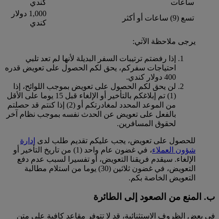
ساعات
كندي
1,000 دولار
تسع (9) ساعات أو أكثر
كندي
يرجى ملاحظة الآتي:
إذا رفضتم ترتيبات السفر البديلة لأنها لم تعد تلبي
احتياجات سفركم، يحق لكم الحصول على تعويض قدره
400 دولار كندي.
لن يحق لكم الحصول على تعويض بموجب اللوائح، إذا
(1) تم إبلاغكم بالتأخير أو الإلغاء قبل 15 يوما على الأقل
من الموعد المحدد لمغادرتكم أو (2) إذا كنتم قد حصلتم
بالفعل على تعويض عن الحدث نفسه بموجب نظام آخر
لحقوق المسافرين.
للحصول على تعويض، يجب عليكم تقديم طلب لدى
إدارة
شؤون العملاء
، في غضون عام واحد (1) من تاريخ التأخير أو
الإلغاء. سيقدم فريقنا التعويض، أو تفسيرا لسبب عدم دفع
التعويض، في غضون ثلاثين (30) يوما من استلام مطالبة
التعويض الخاصة بكم.
ب. المنع من الصعود إلى الطائرة
في بعض الظروف الاستثنائية، قد لا تتوفر مقاعد كافية على متن