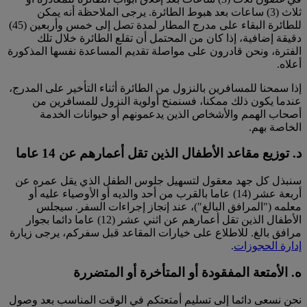
ثلاث (3) ساعات بعد هبوط الطائرة. يرجى الملاحظة أنه يمكن
للطائرة البقاء على مدرج المطار لمدة تصل إلى خمس وأربعين (45)
دقيقة إضافية، إذا كان من المحتمل أن تقلع الطائرة خلال تلك
الفترة، ونحن قادرون على مواصلة تقديم المساعدة نفسها المذكورة
أعلاه.
إذا سمحنا للمسافرين بالنزول من الطائرة أثناء التأخير على المدرج،
عندما يكون ذلك ممكنا، فسنمنح أولوية النزول للمسافرين من
أصحاب الهمم والأشخاص الذين يدعمونهم أو حيوانات الخدمة
الخاصة بهم.
د. توزيع مقاعد الأطفال الذين تقل أعمارهم عن 14 عاما
سنبذل كل جهد معقول لتسهيل جلوس الطفل الذي يقل عمره عن
أربعة عشر (14) عاما بالقرب من أحد والديه أو الأوصياء عليه أو
معلمه ("المرافق البالغ")، عند إنجاز إجراءات السفر. سيجلس
الأطفال الذين تقل أعمارهم عن اثني عشر (12) عاما دائما بجوار
مرافق بالغ. للاطلاع على خيارات المقاعد قبل سفركم، يرجى زيارة
إدارة الحجوزات
.
ه. الأمتعة المفقودة أو المتأخرة أو المتضررة
نحن نسعى دائما إلى تسليم أمتعتكم في الوقت المناسب بعد وصول