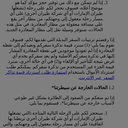
إذا لم نتمكن مع ذلك من توفير حجز مؤكد كما هو
موضح أعلاه، فسوف نحجز لكم على رحلة (تشغلها
طيران الإمارات أو أي شركة طيران أخرى) على أي
مسار رحلة معقول إلى وجهتكم، من مطار آخر يقع
على مسافة معقولة من مطار المغادرة. في مثل هذه
الحالات، سنوفر وسيلة نقل إلى مطار المغادرة الجديد.
إذا رفضتم ترتيبات السفر البديلة التي نقدمها لكم، فسوف
نقوم بما يلي: (1) سنرد قيمة تذكرة سفركم ونعيدكم إلى نقطة
المغادرة إذا لم تعودوا موجودين في نقطة المغادرة المشار
إليها في تذكرة سفركم الأصلية ولم يعد سفركم يخدم أي
غرض نتيجة للتأخير أو الإلغاء و(2) في أي حالة أخرى، سنرد
قيمة الجزء غير المستخدم من تذكرة سفركم. يمكنكم طلب
استرداد الأموال باستخدام
استمارة طلب استرداد قيمة تذاكر
السفر عبر الإنترنت
.
1.2
الحالات الخارجة عن سيطرتنا*
إذا تم منعكم من الصعود إلى الطائرة بشكل غير طوعي
لأسباب خارجة عن سيطرتنا*، فسنقوم بما يلي:
سنحجز لكم على الرحلة التالية المتاحة (التي تشغلها
طيران الإمارات أو أي شركة طيران أخرى تربطنا بها
اتفاقية) على أي مسار رحلة معقول إلى وجهتكم، والتي