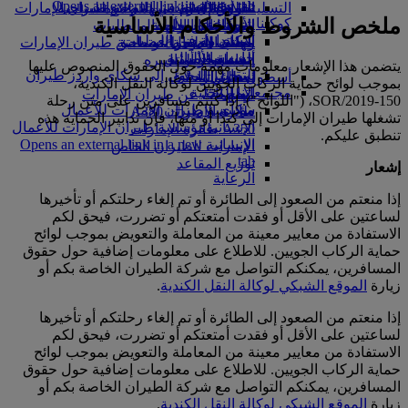
Opens an external link in a new tab
in a new tab
التسلية للأطفال
السوق الحرة
تجربتكم على متن الطائرة
تناول الطعام في الدرجة السياحية
السفر لأصحاب الهمم مع طيران الإمارات
ملخص الشروط والأحكام الأساسية
كوكبنا
شركاؤنا
الممتازة
متجرنا الرسمي
الأدوات والموارد
الترفيه عن الأطفال
المساعدة الخاصة والطلبات
سكاي واردز رايل
الاستدامة في العمليات
ألعاب الأطفال
وجبات الدرجة السياحية
الهاتف المتحرك وتطبيق طيران الإمارات
حاسبة الأميال
السياسة البيئية
المشروبات
أنشطة للأطفال
إلغاء حجز أو تغييره
يتضمن هذا الإشعار معلومات مهمة حول الحقوق المنصوص عليها
التقارير البيئية
تسجيل الدخول إلى سكاي واردز طيران
أسطول طائراتنا
تعطل الرحلات
بموجب لوائح حماية الركاب الجويين لوكالة النقل الكندية،
الإمارات
مجتمعاتنا المحلية
بوينج 777
معلومات عن طيران الإمارات
SOR/2019-150، ("اللوائح"). إذا كنتم مسافرين على متن رحلة
سكاي واردز+
مؤسسة طيران الإمارات للأعمال
طائرة الإمارات A380
تشغلها طيران الإمارات إلى كندا أو منها، فإن تدابير الحماية هذه
الإنسانية
مؤسسة طيران الإمارات للأعمال
A350 طائرة الإمارات
تنطبق عليكم.
الإنسانية Opens an external link in a new
الإمارات للطيران الخاص
tab
توزيع المقاعد
إشعار
الرعاية
إذا منعتم من الصعود إلى الطائرة أو تم إلغاء رحلتكم أو تأخيرها
لساعتين على الأقل أو فقدت أمتعتكم أو تضررت، فيحق لكم
الاستفادة من معايير معينة من المعاملة والتعويض بموجب لوائح
حماية الركاب الجويين. للاطلاع على معلومات إضافية حول حقوق
المسافرين، يمكنكم التواصل مع شركة الطيران الخاصة بكم أو
زيارة
الموقع الشبكي لوكالة النقل الكندية
.
إذا منعتم من الصعود إلى الطائرة أو تم إلغاء رحلتكم أو تأخيرها
لساعتين على الأقل أو فقدت أمتعتكم أو تضررت، فيحق لكم
الاستفادة من معايير معينة من المعاملة والتعويض بموجب لوائح
حماية الركاب الجويين. للاطلاع على معلومات إضافية حول حقوق
المسافرين، يمكنكم التواصل مع شركة الطيران الخاصة بكم أو
زيارة
الموقع الشبكي لوكالة النقل الكندية
.