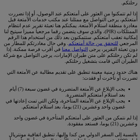
رحلتكم.
إذا لم تتمكنوا من العثور على أمتعتكم عند الوصول، أو إذا تضررت
أمتعتكم، يرجى التواصل مع ممثلنا عند مكتب خدمات الأمتعة قبل
مغادرة منطقة استلام الأمتعة. يمكنكم هنا تعبئة تقرير عدم انتظام
الممتلكات (PIR)، والذي سوف يتضمن رقما مرجعيا مميزا سيتيح لنا
إمكانية تعقب أمتعتكم. ستتمكنون بعد ذلك من استخدام هذا الرقم
المرجعي
للتحقق من حالة أمتعتكم
. وفي حال مغادرتكم للمطار من
دون تعبئة التقرير، يرجى
التواصل معنا
في أقرب فرصة ممكنة. إذا
لم تكن رحلتكم على متن طيران الإمارات، يرجى التواصل مع شركة
الطيران التي قامت بتشغيل رحلتكم.
هناك حدود زمنية معينة تنطبق على تقديم مطالبة عن الأمتعة التي
تضررت أو تأخرت أو فقدت:
يجب الإبلاغ عن الأمتعة المتضررة في غضون سبعة (7) أيام
بعد استلام أمتعتكم المتضررة.
يجب الإبلاغ عن الأمتعة المتأخرة، ولكن التي تمت إعادتها في
غضون واحد وعشرين (21) يوما، بعد استلام أمتعتكم.
إذا لم نتمكن من العثور على أمتعتكم المتأخرة في غضون واحد
وعشرين (21) يوما، فستعد مفقودة.
بالنسبة إلى السفر الدولي من كندا وإليها، تنطبق اتفاقية مونتريال