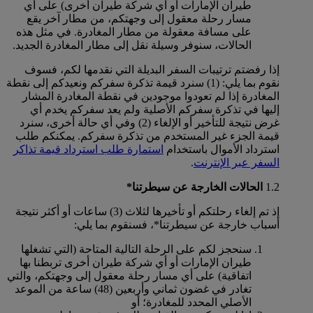
طيران الإمارات أو أي شركة طيران أخرى) على أي
مسار رحلة معقول إلى وجهتكم، من مطار آخر يقع
على مسافة معقولة من مطار المغادرة. في مثل هذه
الحالات، سنوفر وسيلة نقل إلى مطار المغادرة الجديد.
إذا رفضتم ترتيبات السفر البديلة التي نقدمها لكم، فسوف
نقوم بما يلي: (1) سنرد قيمة تذكرة سفركم ونعيدكم إلى نقطة
المغادرة إذا لم تعودوا موجودين في نقطة المغادرة المشار
إليها في تذكرة سفركم الأصلية ولم يعد سفركم يخدم أي
غرض نتيجة للتأخير أو الإلغاء (2) وفي أي حالة أخرى، سنرد
قيمة الجزء غير المستخدم من تذكرة سفركم. يمكنكم طلب
استرداد الأموال باستخدام
استمارة طلب استرداد قيمة تذاكر
السفر عبر الإنترنت
.
1.2
الحالات الخارجة عن سيطرتنا*
إذ تم إلغاء رحلتكم أو تأخيرها لثلاث (3) ساعات أو أكثر نتيجة
أسباب خارجة عن سيطرتنا*، فسنقوم بما يلي:
سنحجز لكم على الرحلة التالية المتاحة (التي تشغلها
طيران الإمارات أو أي شركة طيران أخرى تربطنا بها
اتفاقية) على أي مسار رحلة معقول إلى وجهتكم، والتي
تغادر في غضون ثماني وأربعين (48) ساعة من الموعد
الأصلي المحدد للمغادرة؛ أو