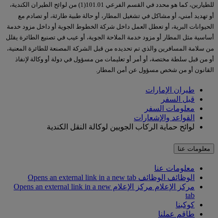
للطيارين، كما هو محدد في القسم الفرعي 101.01(1) من لوائح الطيران الكندية،
أو تهديد أمني، أو مشاكل في تشغيل المطار، أو حالة طبية طارئة، أو تصادم مع
الحيوانات البرية، أو تعطل العمل داخل شركة الخطوط الجوية أو داخل مزود خدمة
أساسية مثل المطار أو مزود خدمة الملاحة الجوية، أو عيب في تصنيع الطائرة يقلل
من سلامة المسافرين والذي تم تحديده من قبل الشركة المصنعة للطائرة المعنية،
أو من قبل سلطة مختصة، أو أمر أو تعليمات من مسؤول في دولة أو وكالة لإنفاذ
القانون أو من شخص مسؤول عن أمن المطار.
طيران الإمارات
قبل السفر
معلومات السفر
القواعد والإشعارات
لوائح حماية الركاب الجويين لوكالة النقل الكندية
معلومات عنا
معلومات عنا
الوظائف
الوظائف Opens an external link in a new tab
مركز الإعلام
مركز الإعلام Opens an external link in a new
tab
كوكبنا
طاقم عملنا