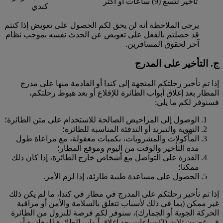
تأخير لتسع (9) ساعات أو أكثر
كندي
يرجى الملاحظة أنه لن يحق لكم الحصول على تعويض إذا كنتم
قد حصلتم بالفعل على تعويض عن الحدث نفسه بموجب نظام
آخر لحقوق المسافرين.
ج. التأخير على المدرج
إذا تم تأخير رحلتكم المتجهة إلى كندا أو القادمة منها على مدرج
المطار بعد إغلاق أبواب الطائرة للإقلاع أو بعد هبوط رحلتكم،
فسنوفر لكم ما يلي:
الوصول إلى المراحيض الصالحة للاستخدام على متن الطائرة؛
التهوية والتبريد أو التدفئة المناسبة للطائرة؛
المأكولات والمشروبات، بكميات معقولة، مع مراعاة طول
مدة التأخير والوقت من اليوم وموقع المطار؛
القدرة على التواصل مع أشخاص خارج الطائرة، إذا كان ذلك
ممكنا؛
الحصول على مساعدة طبية طارئة، إذا لزم الأمر.
إذا تم تأخير رحلتكم على المدرج في مطار في كندا، ما لم يكن ذلك
غير ممكن (بما في ذلك لأسباب تتعلق بالسلامة والأمن أو مراقبة
الحركة الجوية أو الجمارك)، سنوفر لكم فرصة للنزول من الطائرة
في غضون ثلاث (3) ساعات بعد إغلاق أبواب الطائرة للمغادرة أو