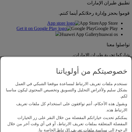
تطبيق طيران الإمارات
قوموا بحجز وإدارة رحلاتكم أينما كنتم.
App Store
App Store
Google Play
Google Play
Huawei App Gallery
huawai os
تواصلوا معنا
شاركوا تجربة طيران الإمارات.
خصوصيتكم من أولوياتنا
نستخدم ملفات تعريف الارتباط لمساعدة موقعنا الشبكي في العمل
بشكل سليم ولأغراض التحليل والتسويق وتخصيص المحتوى ليكون مناسبا
لكم.
وبقبول هذه الأحكام، أنتم توافقون على استخدام كل ملفات تعريف
بيان إمكانية الدخول
الارتباط هذه.
اتصل بنا
يمكنكم تحديث خياراتكم المفضلة من خلال النقر على زر الخيارات
سياسة الخصوصية
المفضلة المتعلقة بملفات تعريف الارتباط، أو في أي وقت آخر من خلال
الشروط والأحكام
الرجوع إلى
سياسة ملفات تعريف الارتباط
الخاصة بنا.
سياسة ملفات تعريف الارتباط