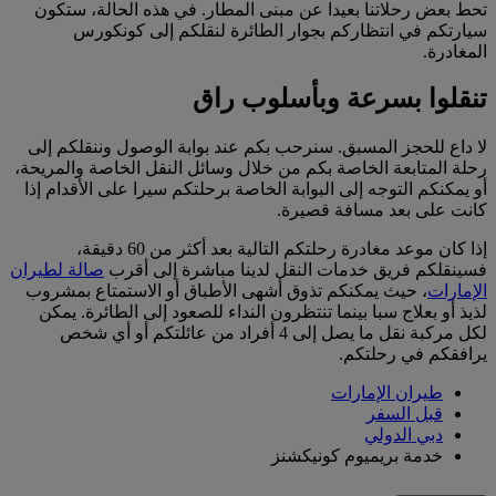
تحط بعض رحلاتنا بعيدا عن مبنى المطار. في هذه الحالة، ستكون
سيارتكم في انتظاركم بجوار الطائرة لنقلكم إلى كونكورس
المغادرة.
تنقلوا بسرعة وبأسلوب راق
لا داع للحجز المسبق. سنرحب بكم عند بوابة الوصول وننقلكم إلى
رحلة المتابعة الخاصة بكم من خلال وسائل النقل الخاصة والمريحة،
أو يمكنكم التوجه إلى البوابة الخاصة برحلتكم سيرا على الأقدام إذا
كانت على بعد مسافة قصيرة.
إذا كان موعد مغادرة رحلتكم التالية بعد أكثر من 60 دقيقة،
فسينقلكم فريق خدمات النقل لدينا مباشرة إلى أقرب
صالة لطيران
الإمارات
، حيث يمكنكم تذوق أشهى الأطباق أو الاستمتاع بمشروب
لذيذ أو بعلاج سبا بينما تنتظرون النداء للصعود إلى الطائرة. يمكن
لكل مركبة نقل ما يصل إلى 4 أفراد من عائلتكم أو أي شخص
يرافقكم في رحلتكم.
طيران الإمارات
قبل السفر
دبي الدولي
خدمة بريميوم كونيكشنز