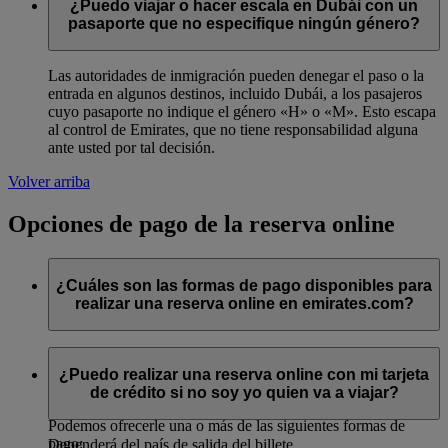
¿Puedo viajar o hacer escala en Dubái con un
pasaporte que no especifique ningún género?
Las autoridades de inmigración pueden denegar el paso o la
entrada en algunos destinos, incluido Dubái, a los pasajeros
cuyo pasaporte no indique el género «H» o «M». Esto escapa
al control de Emirates, que no tiene responsabilidad alguna
ante usted por tal decisión.
Volver arriba
Opciones de pago de la reserva online
¿Cuáles son las formas de pago disponibles para
realizar una reserva online en emirates.com?
emirates.com ofrece diversas formas de pago y las opciones
disponibles dependerán del país donde realice la reserva y del
¿Puedo realizar una reserva online con mi tarjeta
tiempo del que disponga antes de la salida.
de crédito si no soy yo quien va a viajar?
Podemos ofrecerle una o más de las siguientes formas de
pago:
Dependerá del país de salida del billete.