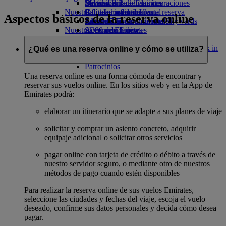
Bebidas
Diversión para los niños
Sostenibilidad en las operaciones
Skywards Rail
Móvil y app de Emirates
Nuestra flota
Juguetes infantiles
Política medioambiental
Calculadora de millas
Cancelar o cambiar una reserva
Aspectos básicos de la reserva online
Boeing 777
Actividades para niños
Informes medioambientales
Inicie sesión en Emirates Skywards
Alteraciones en los viajes
Nuestras comunidades
A380 de Emirates
Skywards+
Acerca de Emirates
Emirates A350
Fundación Emirates Airline
Fundación
Emirates Executive
Emirates Airline Opens an external link in
¿Qué es una reserva online y cómo se utiliza?
Mapa de asientos
a new tab
Patrocinios
Una reserva online es una forma cómoda de encontrar y
reservar sus vuelos online. En los sitios web y en la App de
Emirates podrá:
elaborar un itinerario que se adapte a sus planes de viaje
solicitar y comprar un asiento concreto, adquirir
equipaje adicional o solicitar otros servicios
pagar online con tarjeta de crédito o débito a través de
nuestro servidor seguro, o mediante otro de nuestros
métodos de pago cuando estén disponibles
Para realizar la reserva online de sus vuelos Emirates,
seleccione las ciudades y fechas del viaje, escoja el vuelo
deseado, confirme sus datos personales y decida cómo desea
pagar.