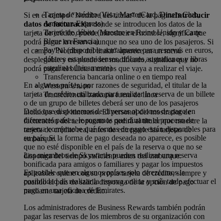
Tarjeta de crédito (Visa, MasterCard, Diners Club,
Si en el campo "Nombre del titular" de la página
Introducir
American Express)
datos de facturación
donde se introducen los datos de la
Tarjeta de débito (Maestro en Reino Unido y Carte
tarjeta de crédito, puede introducir el nombre, significa que
Bleue en Francia)
podrá pagar la reserva aunque no sea uno de los pasajeros. Si
PayPal (disponible actualmente para reservas en euros,
el campo "Nombre del titular" aparece en un menú
dólares estadounidenses, dólares australianos y libras
desplegable y no puede ser modificado, significa que no
esterlinas únicamente)
podrá pagar el billete a menos que vaya a realizar el viaje.
Transferencia bancaria online o en tiempo real
En algunos países, por razones de seguridad, el titular de la
Western Union
tarjeta de crédito utilizada para realizar la reserva de un billete
Transferencia bancaria fuera de línea
o de un grupo de billetes deberá ser uno de los pasajeros
Dado que disponemos de diversas opciones de pago en
incluidos en el itinerario. El personal del mostrador de
diferentes países, le rogamos que durante el proceso de
facturación del aeropuerto le pedirá al titular que muestre la
reserva compruebe qué formas de pago están disponibles para
tarjeta de crédito real antes de entregarle las tarjetas de
su país. Si la forma de pago deseada no aparece, es posible
embarque.
que no esté disponible en el país de la reserva o que no se
Los miembros de Skywards pueden realizar una reserva
disponga del tiempo suficiente antes del embarque.
bonificada para amigos o familiares y pagar los impuestos
Es posible que en algunos países solo ofrezcamos la
aplicables online con su propia tarjeta de crédito, siempre y
posibilidad de realizar la reserva online y más tarde efectuar el
cuando el país de salida disponga de la opción de pago
pago en una oficina de Emirates.
mediante tarjeta de crédito.
Los administradores de Business Rewards también podrán
pagar las reservas de los miembros de su organización con