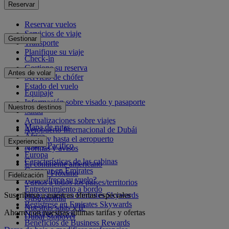
Reservar
Reservar vuelos
Servicios de viaje
Gestionar
Transporte
Planifique su viaje
Check-in
Gestione su reserva
Antes de volar
Servicio de chófer
Estado del vuelo
Equipaje
Información sobre visado y pasaporte
Nuestros destinos
Salud
Actualizaciones sobre viajes
Mapa de rutas
Aeropuerto Internacional de Dubái
África
Desde y hasta el aeropuerto
Experiencia
Asia y Pacífico
Normas y avisos
Europa
Características de las cabinas
El continente americano
Comprar en Emirates
Oriente Próximo
Fidelización
¿Qué ofrece su vuelo?
Vuelos a todos los países/territorios
Entretenimiento a bordo
Suscribirse a nuestras ofertas especiales
Inicie sesión en Emirates Skywards
Gastronomía
Regístrese en Emirates Skywards
Nuestras salas VIP
Ahorre con nuestras últimas tarifas y ofertas
Nuestros socios
Dubai Stopover
Beneficios de Business Rewards