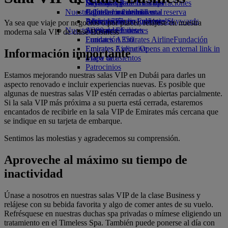
Bebidas
Diversión para los niños
Sostenibilidad en las operaciones
Skywards Rail
Móvil y app de Emirates
Nuestra flota
Juguetes infantiles
Política medioambiental
Calculadora de millas
Cancelar o cambiar una reserva
Boeing 777
Actividades para niños
Informes medioambientales
Inicie sesión en Emirates Skywards
Alteraciones en los viajes
Ya sea que viaje por negocios o por placer, relájese en nuestra
Nuestras comunidades
A380 de Emirates
Skywards+
Acerca de Emirates
moderna sala VIP de clase Business
Emirates A350
Fundación Emirates Airline
Fundación
Emirates Executive
Emirates Airline Opens an external link in
Información importante
Mapa de asientos
a new tab
Patrocinios
Estamos mejorando nuestras salas VIP en Dubái para darles un
aspecto renovado e incluir experiencias nuevas. Es posible que
algunas de nuestras salas VIP estén cerradas o abiertas parcialmente.
Si la sala VIP más próxima a su puerta está cerrada, estaremos
encantados de recibirle en la sala VIP de Emirates más cercana que
se indique en su tarjeta de embarque.
Sentimos las molestias y agradecemos su comprensión.
Aproveche al máximo su tiempo de
inactividad
Únase a nosotros en nuestras salas VIP de la clase Business y
relájese con su bebida favorita y algo de comer antes de su vuelo.
Refrésquese en nuestras duchas spa privadas o mímese eligiendo un
tratamiento en el Timeless Spa. También puede ponerse al día con