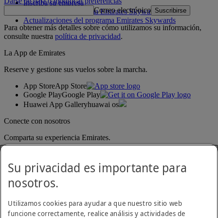
Darse de baja o modificar preferencias
Inscriba su empresa
Correo electrónico
Suscribirse
Normativa del programa Emirates Skywards
Actualizaciones del programa Emirates Skywards
Para obtener más detalles sobre cómo utilizamos su información,
consulte nuestra
política de privacidad
.
La App de Emirates
Reserve y gestione sus vuelos sobre la marcha.
App Store
App Store
Google Play
Google Play
Huawei App Gallery
huawai os
Conecte con nosotros
Comparta su experiencia Emirates.
Su privacidad es importante para
nosotros.
Utilizamos cookies para ayudar a que nuestro sitio web
funcione correctamente, realice análisis y actividades de