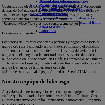
Bebidas
Diversión para los niños
Sostenibilidad en las operaciones
Skywards Rail
Móvil y app de Emirates
Nuestra flota
Juguetes infantiles
Política medioambiental
Calculadora de millas
Cancelar o cambiar una reserva
Contamos con un personal lleno de talento y dedicación procedente
Boeing 777
Actividades para niños
Informes medioambientales
Inicie sesión en Emirates Skywards
Alteraciones en los viajes
de más de 160 naciones de todo el mundo, que aporta su pericia y
Nuestras comunidades
A380 de Emirates
Skywards+
Acerca de Emirates
sus diversas experiencias para ofrecer los mejores productos y
Emirates A350
Fundación Emirates Airline
Fundación
servicios a nuestra clientela de todo el mundo.
Emirates Executive
Emirates Airline Opens an external link in
Reproducir vídeo (Abre una nueva ventana emergente)
Mapa de asientos
a new tab
Patrocinios
Las mujeres de Emirates
Los vuelos de Emirates conectan a personas y negocios de todo el
mundo cada día, facilitando así los viajes, el turismo y el comercio.
Tanto en la cabina de mando, dentro de la cabina del avión, en la
rampa o en el hangar, en los mostradores de servicios de todo el
mundo como en la sede central en Dubái, las empleadas de Emirates
contribuyen de forma significativa al buen funcionamiento de cada
uno de los vuelos de la línea aérea cada día.
Nuestro equipo de liderazgo
A la cabeza de nuestro negocio se encuentra un equipo directivo
estable que ha liderado el crecimiento y el éxito de Emirates Group.
Nuestros directivos continúan impulsando la innovación y forjando
un éxito a largo plazo.