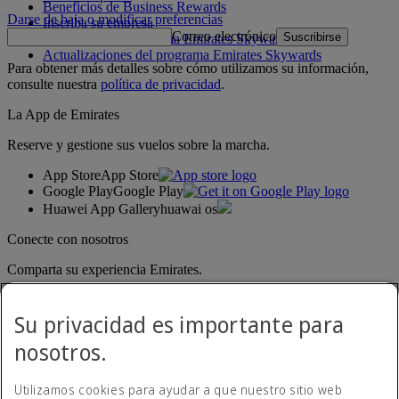
Beneficios de Business Rewards
Darse de baja o modificar preferencias
Inscriba su empresa
Correo electrónico
Suscribirse
Normativa del programa Emirates Skywards
Actualizaciones del programa Emirates Skywards
Para obtener más detalles sobre cómo utilizamos su información,
consulte nuestra
política de privacidad
.
La App de Emirates
Reserve y gestione sus vuelos sobre la marcha.
App Store
App Store
Google Play
Google Play
Huawei App Gallery
huawai os
Conecte con nosotros
Comparta su experiencia Emirates.
Su privacidad es importante para
nosotros.
Utilizamos cookies para ayudar a que nuestro sitio web