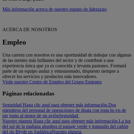
Más información acerca de nuestro equipo de liderazgo
.
ACERCA DE NOSOTROS
Empleo
Una carrera con nosotros es una oportunidad de trabajar con algunas
de las mentes más brillantes del sector y de contribuir a una
experiencia única que ya es conocida y levanta pasiones. Formará
parte de un equipo audaz y entusiasmado, dispuesto siempre a
ofrecer los servicios y productos más innovadores.
Visite nuestro Centro de Empleo del Grupo Emirates
Páginas relacionadas
Seguridad Haga clic aquí para obtener más información.
Dos
miembros del personal de operaciones de dnata con ropa hi-vis de
pie junto al motor de un avión
Seguridad
Nuestro planeta Haga clic aquí para obtener más información.
La luz
del sol de la mañana alumbra el paisaje verde y tranquilo del cañón
del río Blyde en Sudáfrica
Nuestro planeta