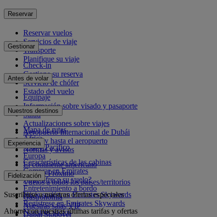
Reservar
Reservar vuelos
Servicios de viaje
Gestionar
Transporte
Planifique su viaje
Check-in
Gestione su reserva
Antes de volar
Servicio de chófer
Estado del vuelo
Equipaje
Información sobre visado y pasaporte
Nuestros destinos
Salud
Actualizaciones sobre viajes
Mapa de rutas
Aeropuerto Internacional de Dubái
África
Desde y hasta el aeropuerto
Experiencia
Asia y Pacífico
Normas y avisos
Europa
Características de las cabinas
El continente americano
Comprar en Emirates
Oriente Próximo
Fidelización
¿Qué ofrece su vuelo?
Vuelos a todos los países/territorios
Entretenimiento a bordo
Suscribirse a nuestras ofertas especiales
Inicie sesión en Emirates Skywards
Gastronomía
Regístrese en Emirates Skywards
Nuestras salas VIP
Ahorre con nuestras últimas tarifas y ofertas
Nuestros socios
Dubai Stopover