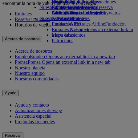
Bebidas
Diversión para los niños
Sostenibilidad en las operaciones
Skywards Rail
Móvil y app de Emirates
encontrar la hora de vuelo que más le convenga.
Nuestra flota
Juguetes infantiles
Política medioambiental
Calculadora de millas
Cancelar o cambiar una reserva
Boeing 777
Actividades para niños
Informes medioambientales
Inicie sesión en Emirates Skywards
Alteraciones en los viajes
Emirates
Nuestras comunidades
A380 de Emirates
Skywards+
Acerca de Emirates
Reservar un vuelo
Emirates A350
Fundación Emirates Airline
Fundación
Horarios de vuelos
Emirates Executive
Emirates Airline Opens an external link in
Mapa de asientos
a new tab
Acerca de nosotros
Patrocinios
Acerca de nosotros
Empleo
Empleo Opens an external link in a new tab
Prensa
Prensa Opens an external link in a new tab
Nuestro planeta
Nuestro equipo
Nuestras comunidades
Ayuda
Ayuda y contacto
Actualizaciones de viaje
Asistencia especial
Preguntas frecuentes
Reservar