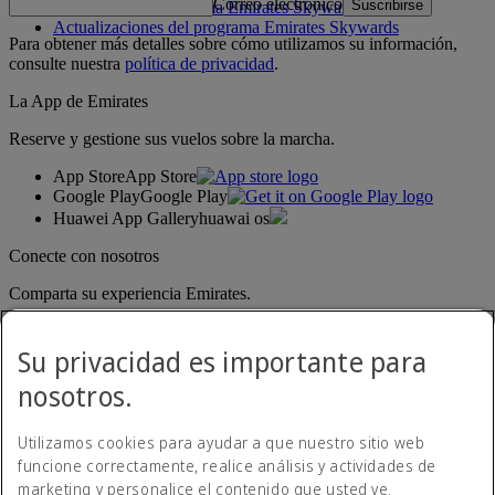
Correo electrónico
Suscribirse
Normativa del programa Emirates Skywards
Actualizaciones del programa Emirates Skywards
Para obtener más detalles sobre cómo utilizamos su información,
consulte nuestra
política de privacidad
.
La App de Emirates
Reserve y gestione sus vuelos sobre la marcha.
App Store
App Store
Google Play
Google Play
Huawei App Gallery
huawai os
Conecte con nosotros
Comparta su experiencia Emirates.
Su privacidad es importante para
nosotros.
Utilizamos cookies para ayudar a que nuestro sitio web
funcione correctamente, realice análisis y actividades de
marketing y personalice el contenido que usted ve.