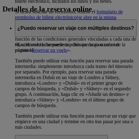
billete electrónico, incluidos los niños y los bebés.
Detalles de la reserva online
Si desea solicitar un reembolso, rellene el
formulario de
reembolso de billete electrónico
(se abre en la misma
ventana)
.
¿Puedo reservar un viaje con múltiples destinos?
Tenga en cuenta que, en el caso de muchas reservas y en
función de las condiciones generales vinculadas a cada una de
Sí, utilizando la herramienta «Búsqueda avanzada» de la
ellas, el reembolso puede suponer un cargo o no estar
página «
Reservar un vuelo
».
permitido.
También puede utilizar esta función para reservar una parada
intermedia: simplemente introduzca cada tramo del itinerario
por separado. Por ejemplo, para reservar una parada
intermedia en Dubái en un viaje de Londres a Sídney,
introduzca «Londres» y «Dubái» en el primer grupo de
campos de búsqueda, y «Dubái» y «Sídney» en el segundo
grupo. A continuación, haga clic en «Añadir un destino» e
introduzca «Sídney» y «Londres» en el último grupo de
campos de búsqueda.
También puede utilizar esta función para reservar un viaje que
empiece en una ciudad y termine en otra tras pasar por una o
más ciudades.