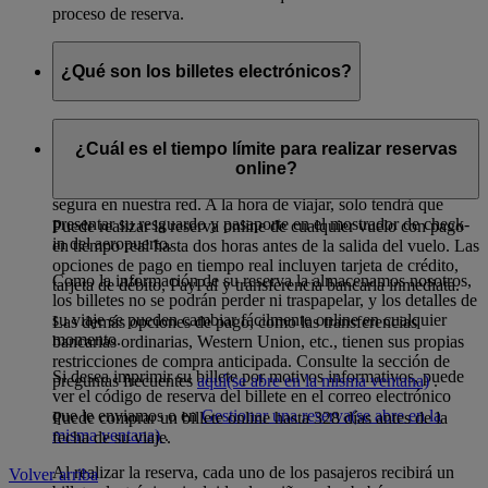
proceso de reserva.
¿Qué son los billetes electrónicos?
Todos los billetes comprados a través del sitio web de
Emirates se emiten como billetes electrónicos.
¿Cuál es el tiempo límite para realizar reservas
online?
La información de su reserva queda almacenada de forma
segura en nuestra red. A la hora de viajar, solo tendrá que
presentar su resguardo y pasaporte en el mostrador de check-
Puede realizar la reserva online de cualquier vuelo con pago
in del aeropuerto.
en tiempo real hasta dos horas antes de la salida del vuelo. Las
opciones de pago en tiempo real incluyen tarjeta de crédito,
Como la información de su reserva la almacenamos nosotros,
tarjeta de débito, PayPal y transferencia bancaria inmediata.
los billetes no se podrán perder ni traspapelar, y los detalles de
su viaje se pueden cambiar fácilmente online en cualquier
Las demás opciones de pago, como las transferencias
momento.
bancarias ordinarias, Western Union, etc., tienen sus propias
restricciones de compra anticipada. Consulte la sección de
Si desea imprimir su billete por motivos informativos, puede
preguntas frecuentes
aquí
(se abre en la misma ventana)
.
ver el código de reserva del billete en el correo electrónico
que le enviamos o en
Gestionar una reserva
(se abre en la
Puede comprar un billete online hasta 328 días antes de la
misma ventana)
.
fecha de su viaje.
Al realizar la reserva, cada uno de los pasajeros recibirá un
Volver arriba