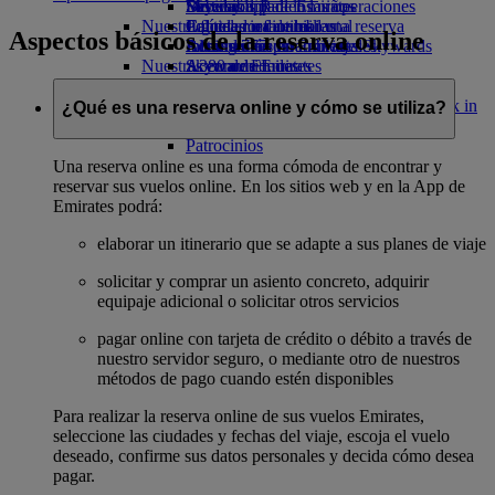
Bebidas
Diversión para los niños
Sostenibilidad en las operaciones
Skywards Rail
Móvil y app de Emirates
Nuestra flota
Juguetes infantiles
Política medioambiental
Calculadora de millas
Cancelar o cambiar una reserva
Aspectos básicos de la reserva online
Boeing 777
Actividades para niños
Informes medioambientales
Inicie sesión en Emirates Skywards
Alteraciones en los viajes
Nuestras comunidades
A380 de Emirates
Skywards+
Acerca de Emirates
Emirates A350
Fundación Emirates Airline
Fundación
Emirates Executive
Emirates Airline Opens an external link in
¿Qué es una reserva online y cómo se utiliza?
Mapa de asientos
a new tab
Patrocinios
Una reserva online es una forma cómoda de encontrar y
reservar sus vuelos online. En los sitios web y en la App de
Emirates podrá:
elaborar un itinerario que se adapte a sus planes de viaje
solicitar y comprar un asiento concreto, adquirir
equipaje adicional o solicitar otros servicios
pagar online con tarjeta de crédito o débito a través de
nuestro servidor seguro, o mediante otro de nuestros
métodos de pago cuando estén disponibles
Para realizar la reserva online de sus vuelos Emirates,
seleccione las ciudades y fechas del viaje, escoja el vuelo
deseado, confirme sus datos personales y decida cómo desea
pagar.