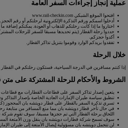
عملية إنجاز إجراءات السفر العامة
افتحوا الموقع الشبكي www.rail-checkin.com
أدخلوا اسمكم ورقم التذكرة الإلكترونية لرحلتكم أو رقم الحجز.
اختاروا ما إذا كانت رحلتكم للذهاب أو العودة. يمكنكم إضافة ما يصل إلى 4 مسافرين إذا كانوا يستخدمون نفس القطار طوال مسار الرحلة ومسجلي
حددوا رحلة القطار (يتم تحديدها مسبقا للسفر للرحلات المشترك
أكدوا حجزكم.
تفقدوا بريدكم الوارد وقوموا بتنزيل تذاكر القطار.
خلال الرحلة
إذا كنتم مسافرين في الدرجة السياحية، فستكون رحلتكم في القطار في
الشروط والأحكام للرحلة المشتركة على متن 
يتعين إصدار تذاكر السفر على قطاعات القطارات مع قطاعات ر
تنطبق سياسة طيران الإمارات العادية الخاصة بإصدار التذاكر وف
تسري تذكرة السفر بالقطار على قطار دويتشه بان المحجوز (كم
في حال تأخر قطار دويتشه بان مما منع المسافر من متابعة رحلته 
اللحاق برحلة القطار التي تم حجزها مسبقا، سوف تقوم شركة قط
سوف تسمح شركة قطارات دويتشه بان بنقل وزن الأمتعة المسمو
لن تتحمل دويتشه بان مسؤولية إيصال الأمتعة إلى طيران الإم