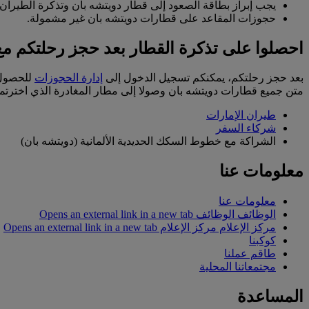
يجب إبراز بطاقة الصعود إلى قطار دويتشه بان وتذكرة الطيران
حجوزات المقاعد على قطارات دويتشه بان غير مشمولة.
احصلوا على تذكرة القطار بعد حجز رحلتكم مع 
بعد حجز رحلتكم، يمكنكم تسجيل الدخول إلى
إدارة الحجوزات
للحصول 
متن جميع قطارات دويتشه بان وصولا إلى مطار المغادرة الذي اخترتموه
طيران الإمارات
شركاء السفر
الشراكة مع خطوط السكك الحديدية الألمانية (دويتشه بان)
معلومات عنا
معلومات عنا
الوظائف
الوظائف Opens an external link in a new tab
مركز الإعلام
مركز الإعلام Opens an external link in a new tab
كوكبنا
طاقم عملنا
مجتمعاتنا المحلية
المساعدة