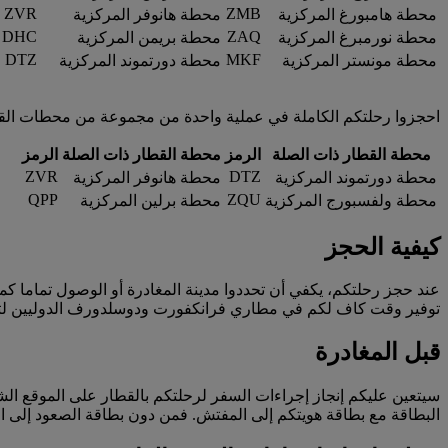
ZVR
ZMB
محطة هامبورغ المركزية
محطة هانوفر المركزية
DHC
ZAQ
محطة نورمبرغ المركزية
محطة بريمن المركزية
DTZ
MKF
محطة مونستر المركزية
محطة دورتموند المركزية
احجزوا رحلتكم الكاملة في عملية واحدة من مجموعة من محطات القطار 
محطة القطار ذات الصلة
الرمز
محطة القطار ذات الصلة
الرمز
ZVR
DTZ
محطة دورتموند المركزية
محطة هانوفر المركزية
QPP
ZQU
محطة ولفسبورج المركزية
محطة برلين المركزية
كيفية الحجز
عند حجز رحلتكم، يكفي أن تحددوا مدينة المغادرة أو الوصول تماما ك
توفير وقت كاف لكم في مطاري فرانكفورت ودوسلدورف الدوليين لتتمك
قبل المغادرة
سيتعين عليكم إنجاز إجراءات السفر لرحلتكم بالقطار على الموقع ال
البطاقة مع بطاقة هويتكم إلى المفتش. فمن دون بطاقة الصعود إلى ا