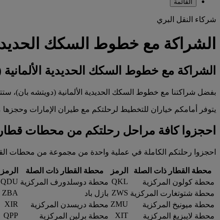
القائمة
شركاء النقل البري
الشراكة مع خطوط السكك الحديدية 
الشراكة مع خطوط السكك الحديدية الألمانية (
بفضل شراكتنا مع خطوط السكك الحديدية الألمانية (دويتشه بان)، ست
يتوفر أمامكم خياران للتخطيط لرحلتكم مع طيران الإمارات وحجزها م
احجزوا كافة مراحل رحلتكم من محطات قطار أل
احجزوا رحلتكم الكاملة في عملية واحدة من مجموعة من محطات القطار ا
محطة القطار ذات الصلة
الرمز
محطة القطار ذات الصلة
الرمز
QDU
QKL
محطة كولون المركزية
محطة دوسلدورف المركزية
ZBA
ZWS
محطة شتوتغارت المركزية
بازل باد
XIR
ZMU
محطة ميونيخ المركزية
محطة دريسدن المركزية
QPP
XIT
محطة لايبزيغ المركزية
محطة برلين المركزية