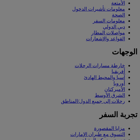
الأمتعة
معلومات تأشيرات الدخول
الصحة
معلومات السفر
دبي الدولي
مواصلات المطار
القواعد والإشعارات
الوجهات
خارطة مسارات الرحلات
أفريقيا
آسيا والمحيط الهادئ
أوروبا
الأميركتان
الشرق الأوسط
رحلات إلى جميع الدول/المناطق
تجربة السفر
مزايا المقصورة
التسوق مع طيران الإمارات