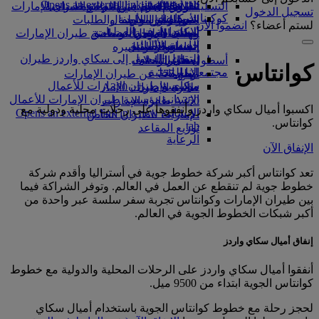
Opens an external link in a new tab
in a new tab
التسلية للأطفال
السوق الحرة
تجربتكم على متن الطائرة
تناول الطعام في الدرجة السياحية
السفر لأصحاب الهمم مع طيران الإمارات
تسجيل الدخول
كوكبنا
شركاؤنا
الممتازة
متجرنا الرسمي
الأدوات والموارد
الترفيه عن الأطفال
المساعدة الخاصة والطلبات
لستم أعضاء؟
انضموا الآن
سكاي واردز رايل
الاستدامة في العمليات
ألعاب الأطفال
وجبات الدرجة السياحية
الهاتف المتحرك وتطبيق طيران الإمارات
حاسبة الأميال
السياسة البيئية
المشروبات
أنشطة للأطفال
إلغاء حجز أو تغييره
التقارير البيئية
تسجيل الدخول إلى سكاي واردز طيران
أسطول طائراتنا
تعطل الرحلات
كوانتاس
الإمارات
مجتمعاتنا المحلية
بوينج 777
معلومات عن طيران الإمارات
سكاي واردز+
مؤسسة طيران الإمارات للأعمال
طائرة الإمارات A380
الإنسانية
مؤسسة طيران الإمارات للأعمال
A350 طائرة الإمارات
اكسبوا أميال سكاي واردز وأنفقوها على رحلات محلية ودولية مع
الإنسانية Opens an external link in a new
الإمارات للطيران الخاص
كوانتاس.
tab
توزيع المقاعد
الرعاية
الإنفاق الآن
تعد كوانتاس أكبر شركة خطوط جوية في أستراليا وأقدم شركة
خطوط جوية لم تنقطع عن العمل في العالم. وتوفر الشراكة فيما
بين طيران الإمارات وكوانتاس تجربة سفر سلسة عبر واحدة من
أكبر شبكات الخطوط الجوية في العالم.
إنفاق أميال سكاي واردز
أنفقوا أميال سكاي واردز على الرحلات المحلية والدولية مع خطوط
كوانتاس الجوية ابتداء من 9500 ميل.
لحجز رحلة مع خطوط كوانتاس الجوية باستخدام أميال سكاي