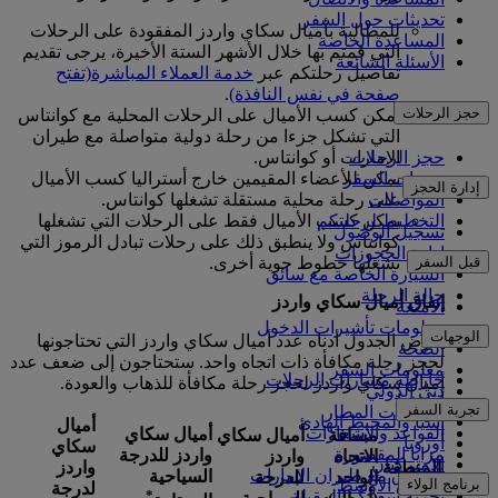
تحديثات حول السفر
للمطالبة بأميال سكاي واردز المفقودة على الرحلات
المساعدة الخاصة
التي قمتم بها خلال الأشهر الستة الأخيرة، يرجى تقديم
الأسئلة الشائعة
تفاصيل رحلتكم عبر
خدمة العملاء المباشرة
(تفتح
صفحة في نفس النافذة)
.
حجز الرحلات
يمكن كسب الأميال على الرحلات المحلية مع كوانتاس
التي تشكل جزءا من رحلة دولية متواصلة مع طيران
الإمارات أو كوانتاس.
حجز الرحلات
يمكن للأعضاء المقيمين خارج أستراليا كسب الأميال
خدمات السفر
إدارة الحجز
على رحلة محلية مستقلة تشغلها كوانتاس.
المواصلات
يمكن كسب الأميال فقط على الرحلات التي تشغلها
التخطيط لرحلتكم
تسجيل الوصول
كوانتاس ولا ينطبق ذلك على رحلات تبادل الرموز التي
إدارة الحجوزات
قبل السفر
تشغلها خطوط جوية أخرى.
السيارة الخاصة مع سائق
حالة الرحلة
إنفاق أميال سكاي واردز
الأمتعة
معلومات تأشيرات الدخول
الوجهات
يعرض الجدول أدناه عدد أميال سكاي واردز التي تحتاجونها
الصحة
لحجز رحلة مكافأة ذات اتجاه واحد. ستحتاجون إلى ضعف عدد
معلومات السفر
خارطة مسارات الرحلات
أميال سكاي واردز لحجز رحلة مكافأة للذهاب والعودة.
دبي الدولي
أفريقيا
تجربة السفر
مواصلات المطار
آسيا والمحيط الهادئ
أميال
القواعد والإشعارات
أميال سكاي
مسافة
أميال سكاي
أوروبا
سكاي
مزايا المقصورة
واردز للدرجة
الاتجاه
واردز
الأميركتان
المنطقة
واردز
التسوق مع طيران الإمارات
السياحية
الواحد
للدرجة
برنامج الولاء
الشرق الأوسط
لدرجة
*
تجربة سفركم المقبلة