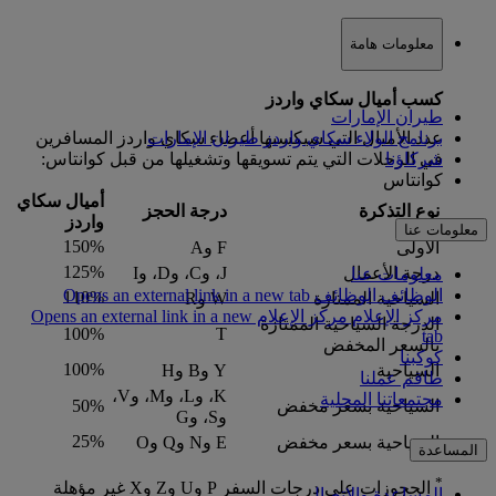
معلومات هامة
كسب أميال سكاي واردز
طيران الإمارات
برنامج الولاء سكاي واردز طيران الإمارات
عدد الأميال التي سيكسبها أعضاء سكاي واردز المسافرين
شركاؤنا
في الرحلات التي يتم تسويقها وتشغيلها من قبل كوانتاس:
كوانتاس
أميال سكاي
نوع التذكرة
درجة الحجز
واردز
معلومات عنا
150%
الأولى
F وA
125%
درجة الأعمال
J، وC، وD، وI
معلومات عنا
الوظائف
الوظائف Opens an external link in a new tab
110%
السياحية الممتازة
W وR
مركز الإعلام
مركز الإعلام Opens an external link in a new
الدرجة السياحية الممتازة
100%
T
tab
بالسعر المخفض
كوكبنا
100%
السياحية
Y وB وH
طاقم عملنا
K، وL، وM، وV،
مجتمعاتنا المحلية
السياحية بسعر مخفض
50%
وS، وG
25%
السياحية بسعر مخفض
E وN وQ وO
المساعدة
*
الحجوزات على درجات السفر P وU وZ وX غير مؤهلة
المساعدة والاتصال