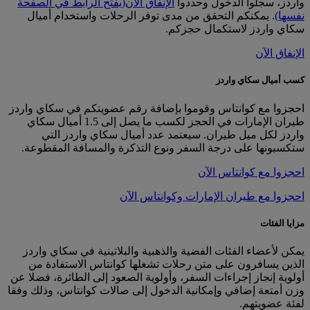
واردز، سجلوا الدخول وحددوا
الإنفاق الآن
(يفتح الرابط في الصفحة
نفسها)
. يمكنكم التحقق من مدى توفر الرحلات واستخدام أميال
سكاي واردز لاستكمال حجزكم.
الإنفاق الآن
كسب أميال سكاي واردز
احجزوا مع كوانتاس وقوموا بإضافة رقم عضويتكم في سكاي واردز
طيران الإمارات في الحجز لكسب ما يصل إلى 1.5 أميال سكاي
واردز لكل ميل طيران. سيعتمد عدد أميال سكاي واردز التي
ستكسبونها على درجة السفر ونوع التذكرة والمسافة المقطوعة.
احجزوا مع كوانتاس الآن
احجزوا مع طيران الإمارات وكوانتاس الآن
مزايا الفئات
يمكن لأعضاء الفئات الفضية والذهبية والبلاتينية في سكاي واردز
الذين يسافرون على متن رحلات تشغلها كوانتاس الاستفادة من
أولوية إنجاز إجراءات السفر، وأولوية الصعود إلى الطائرة، فضلا عن
وزن أمتعة إضافي وإمكانية الدخول إلى صالات كوانتاس، وذلك وفقا
لفئة عضويتهم.