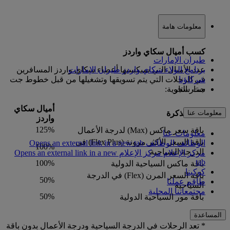
معلومات هامة
كسب أميال سكاي واردز
طيران الإمارات
برنامج الولاء سكاي واردز طيران الإمارات
عدد الأميال التي سيكسبها أعضاء سكاي واردز المسافرين
شركاؤنا
في الرحلات التي يتم تسويقها وتشغيلها من قبل خطوط جت
جت ستار
ستار الجوية:
أميال سكاي
معلومات عنا
نوع التذكرة
واردز
125%
باقة سعر ماكس (Max) لدرجة الأعمال
معلومات عنا
باقة السعر الأكثر مرونة (Flex Plus) في
الوظائف
الوظائف Opens an external link in a new tab
100%
الدرجة السياحية
مركز الإعلام
مركز الإعلام Opens an external link in a new
tab
100%
باقة ماكس السياحية الدولية
كوكبنا
باقة السعر المرن (Flex) في الدرجة
50%
طاقم عملنا
السياحية
مجتمعاتنا المحلية
50%
باقة مور السياحية الدولية
المساعدة
* تعد الرحلات في الدرجة السياحية ودرجة الأعمال بدون باقة