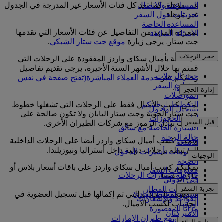
المساعدة والاتصال
غير مؤهلة، كما تعد كل فئات الأسعار غير المدرجة في الجدول
تحديثات حول السفر
غير مؤهلة
المساعدة الخاصة
لمعرفة المزيد من التفاصيل عن فئات الأسعار التي تقدمها
الأسئلة الشائعة
جت ستار، يرجى زيارة
موقع جت ستار الشبكي
.
حجز الرحلات
للمطالبة بأميال سكاي واردز المفقودة على الرحلات التي
قمتم بها خلال الأشهر الستة الأخيرة، يرجى تقديم تفاصيل
حجز الرحلات
رحلتكم عبر
خدمة العملاء المباشرة
(تفتح صفحة في نفس
خدمات السفر
النافذة)
.
إدارة الحجز
المواصلات
التخطيط لرحلتكم
يمكن كسب الأميال فقط على الرحلات التي تشغلها خطوط
تسجيل الوصول
جت ستار الجوية وجت ستار اليابان ولا تكون صالحة على
إدارة الحجوزات
قبل السفر
رحلات تبادل الرموز مع شركات الطيران الأخرى.
السيارة الخاصة مع سائق
حالة الرحلة
ويمكن كسب أميال سكاي واردز أيضا على الرحلات الداخلية
الأمتعة
المرتبطة برحلات دولية داخل أستراليا ونيوزيلندا.
معلومات تأشيرات الدخول
الوجهات
الصحة
يمكنكم كسب أميال سكاي واردز على باقات أسعار بلاس أو
معلومات السفر
خارطة مسارات الرحلات
ماكس فقط.
دبي الدولي
أفريقيا
تجربة السفر
مواصلات المطار
آسيا والمحيط الهادئ
لا تؤهلكم الرحلات التي تم إكمالها قبل تسجيل العضوية في
القواعد والإشعارات
أوروبا
الحساب لكسب الأميال.
مزايا المقصورة
الأميركتان
التسوق مع طيران الإمارات
برنامج الولاء