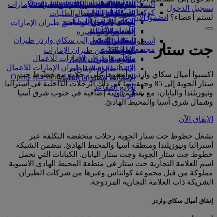
Opens an external link in a new tab
in a new tab
التسلية للأطفال
السوق الحرة
تجربتكم على متن الطائرة
تناول الطعام في الدرجة السياحية
السفر لأصحاب الهمم مع طيران الإمارات
تسجيل الدخول
كوكبنا
شركاؤنا
الممتازة
متجرنا الرسمي
الأدوات والموارد
الترفيه عن الأطفال
المساعدة الخاصة والطلبات
لستم أعضاء؟
انضموا الآن
سكاي واردز رايل
الاستدامة في العمليات
ألعاب الأطفال
وجبات الدرجة السياحية
الهاتف المتحرك وتطبيق طيران الإمارات
حاسبة الأميال
السياسة البيئية
المشروبات
أنشطة للأطفال
إلغاء حجز أو تغييره
التقارير البيئية
تسجيل الدخول إلى سكاي واردز طيران
أسطول طائراتنا
تعطل الرحلات
جت ستار
الإمارات
مجتمعاتنا المحلية
بوينج 777
معلومات عن طيران الإمارات
سكاي واردز+
مؤسسة طيران الإمارات للأعمال
طائرة الإمارات A380
الإنسانية
مؤسسة طيران الإمارات للأعمال
A350 طائرة الإمارات
اكسبوا أميال سكاي واردز وأنفقوها على رحلات مع خطوط جت
الإنسانية Opens an external link in a new
الإمارات للطيران الخاص
ستار الجوية إلى 85 وجهة، بما في ذلك الرحلات الداخلية في أستراليا
tab
توزيع المقاعد
ونيوزيلندا واليابان، مع تغطية دولية إضافية في جنوب شرق آسيا
الرعاية
وشمال شرق آسيا والمحيط الهادئ.
الإنفاق الآن
تشغل خطوط جت ستار الجوية رحلات منخفضة التكلفة عبر
أستراليا ونيوزيلندا ومنطقة آسيا والمحيط الهادئ. تتضمن الشبكة
خطوط جت ستار الجوية وجت ستار اليابان. الكيانات التي تحمل
اسم العلامة التجارية جت ستار في منطقة المحيط الهادي الآسيوية
مملوكة من قبل مجموعة كوانتاس وغيرها من شركات الطيران
الشريكة ذات العلامة التجارية المزدوجة.
إنفاق أميال سكاي واردز