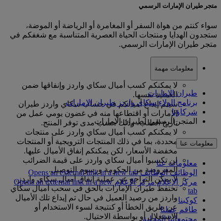
متجر طيران الإمارات الرسمي
سواء كنتم من هواة السفر أو المغامرة أو الرياضة أو الموضة،
ستجدون الهدايا ومنتجات الحياة العصرية المتناسبة مع شغفكم في
متجر طيران الإمارات الرسمي.
معلومات مهمة
لا يمكنكم كسب أميال سكاي واردز وإنفاقها ضمن
طيران الإمارات
العملية نفسها.
برنامج الولاء سكاي واردز طيران الإمارات
سيتم إيداع أميالكم في حساب سكاي واردز طيران
شركاؤنا
الإمارات أو اقتطاعها منه في غضون يومي عمل من
المتجر الرسمي لطيران الإمارات
تاريخ الطلب، وذلك حسب مدى توفر المنتج.
لا يمكنكم كسب أميال سكاي واردز على منتجات
محددة، بما في ذلك المنتجات الترويجية أو المنتجات
معلومات عنا
مخفضة الأسعار، لكن يمكنكم إنفاق الأميال عليها.
لن تكسبوا أميال سكاي واردز على قيمة الضرائب
معلومات عنا
المفروضة من الحكومة ورسوم التوصيل.
الوظائف
الوظائف Opens an external link in a new tab
لا يمكن التراجع عن عملية إنفاق أميال سكاي واردز.
مركز الإعلام
مركز الإعلام Opens an external link in a new
تحتفظ طيران الإمارات بالحق في سحب أميال سكاي
tab
واردز من رصيد العميل في حال تم إيداع تلك الأميال
كوكبنا
عن طريق الخطأ أو كنتيجة لسوء الاستخدام أو
طاقم عملنا
الاستغلال أو بواسطة الاحتيال.
مجتمعاتنا المحلية