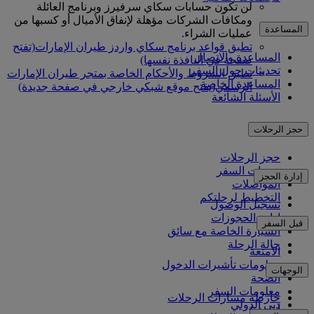
لن تكون حسابات سكاي سرفيرز وبرنامج العائلة
ومكافآت الشركات مؤهلة لإنفاق الأميال أو كسبها من
المساعدة
عمليات الشراء.
تطبق قواعد برنامج سكاي واردز طيران الإمارات
(تفتح
المساعدة والاتصال
صفحة في النافذة نفسها)
تحديثات حول السفر
تطبق الشروط والأحكام الخاصة بمتجر طيران الإمارات
المساعدة الخاصة
الرسمي
(يفتح موقع شبكي خارجي في صفحة جديدة)
الأسئلة الشائعة
حجز الرحلات
حجز الرحلات
خدمات السفر
إدارة الحجز
المواصلات
التخطيط لرحلتكم
تسجيل الوصول
إدارة الحجوزات
قبل السفر
السيارة الخاصة مع سائق
حالة الرحلة
الأمتعة
معلومات تأشيرات الدخول
الوجهات
الصحة
معلومات السفر
خارطة مسارات الرحلات
دبي الدولي
أفريقيا