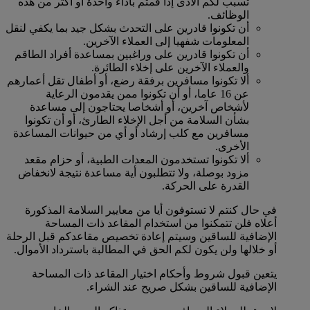
تسبب لكم الأذى إذا قمتم بأداء واحدة أو أكثر من هذه
الوظائف.
أن تكونوا قادرين على التحدث بشكل جيد بما يكفي لنقل
المعلومات شفهيا إلى العملاء الآخرين.
أن تكونوا قادرين على وراغبين بمساعدة أفراد الطاقم
والعملاء الآخرين على إخلاء الطائرة.
ألا تكونوا مسافرين برفقة رضع، أو أطفال تقل أعمارهم
عن 16 عاما، أو أن تكونوا ممن يقدمون الرعاية
لأشخاص آخرين، أو أشخاصا يحتاجون إلى مساعدة
بشأن السلامة من أجل الإخلاء الطارئ، أو أن تكونوا
مسافرين مع كلب إرشاد أو أي من حيوانات المساعدة
الأخرى.
ألا تكونوا تستخدمون المعدات الطبية، أو حزام مقعد
مزود بوصلة، ولا تتطلبون أية مساعدة نتيجة لانخفاض
القدرة على الحركة.
في حال كنتم لا تستوفون أيا من معايير السلامة المذكورة
أعلاه فلن تتمكنوا من استخدام المقاعد ذات المساحة
الإضافية للساقين وسيتم إعادة تخصيص مقاعدكم قبل الرحلة
أو خلالها ولن يكون لكم الحق في المطالبة باسترداد الأموال.
يتعين قبول شروط وأحكام اختيار المقاعد ذات المساحة
الإضافية للساقين بشكل صريح عند الشراء.