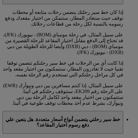
إذا كان خط سير رحلتك يتضمن رحلات متابعة أو محطات
توقف حيث ستغادر المطار، ستتمكن من اختيار مقعدك ودفع
رسومه بالنسبة لكل رحلة من قطاعات رحلاتك.
على سبيل المثال، في رحلة مومباي (BOM) - نيويورك (JFK)،
قد تحتاج إلى الدفع مقابل اختيار المقاعد للرحلة القصيرة من
مومباي (BOM) - دبي (DXB) وأيضا للرحلة الطويلة من دبي
(DXB) - نيويورك (JFK).
إذا كانت أي من الرحلات في خط سير رحلتكم تتضمن توقفا
تقنيا حيث لا تغادرون المطار، ستتمكنون من اختيار مقعد واحد
في كل مراحل رحلتكم التي تستخدم رقم الرحلة نفسه.
على سبيل المثال، إذا كنتم مسافرين بين دبي ونيوآرك (EWR)
على الرحلة رقم EK209، ستتوقف رحلتكم في أثينا.
ستتمكنون من اختيار مقعد واحد لكامل الرحلة بين دبي
ونيوآرك، بشرط عدم أخذ محطات توقف طوعية في أثينا.
خط سير رحلتي يتضمن أنواع أسعار متعددة. هل يتعين علي
دفع رسوم اختيار المقاعد؟