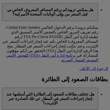
هل يمكنني تزويدكم برقم المسافر المعروف الخاص بي
قبل السفر من وإلى الولايات المتحدة الأميركية؟
يمكنكم تزويدنا برقم الدخول العالمي Global Entry number /
رقم تعريف المرور الخاص بالفحص الأمني المسبق الذي
تطبقه إدارة أمن النقل TSA Pre-Check PASSID (رقم
المسافر المعروف) الخاص بكم عند إنجاز إجراءات السفر عبر
الإنترنت وعند مكتب إنجاز إجراءات السفر في المطار. يتيح
هذا الرقم لإدارة أمن النقل (TSA) التحقق من أنكم مؤهلون
للمشاركة في
برنامح إدارة أمن النقل (TSA) للفحص الأمني
المسبق للمسار السريع
.
الرجوع إلى الأعلى
بطاقات الصعود إلى الطائرة
هل تختلف بطاقات الصعود إلى الطائرة التي أستلمها عند
إنجاز إجراءات السفر في المطار عن تلك الصادرة عبر
الإنترنت؟