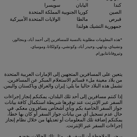
كندا
اليابان
سويسرا
الصين
كوريا الجنوبية
المملكة المتحدة
قبرص
مالطا
الولايات المتحدة الأميركية
جمهورية التشيك
هولندا
*هذه المعلومات مطلوبة بالنسبة للمسافرين إلى أحمد أباد، وبنجالور،
وتشيناي، ودلهي، وحيدر أباد، وكوتشي، وكولكاتا، ومومباي،
وثيروفانانثابورام.
يتعين على المسافرين المتجهين إلى الإمارات العربية المتحدة
من بلاد معينة ملء قسائم الاستعلام المبكر عن المسافرين.
تشمل هذه البلاد حاليا ما يلي: إيران والعراق وباكستان واليمن.
إذا كنتم مسافرين إلى أحد تلك البلدان، يمكنكم إنجاز إجراءات
السفر عبر الإنترنت عند توفرها شريطة استكمال كافة بيانات
جواز السفر الخاصة بكم وبأي أشخاص يسافرون معكم. في
حال عدم تسجيل أي من بيانات جواز السفر أو كان بها خطأ،
يمكنكم إضافة تلك المعلومات أو تعديلها من خلال نظام إنجاز
إجراءات السفر عبر الإنترنت.
يرجى الملاحظة أن السفر في مثل تلك الحالات يخضع