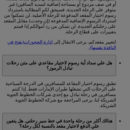
أو في صف مزدوج أو بمساحة إضافية لتمديد الساقين) غير
متوفر على الرحلة الجديدة، فسيحق لكم المطالبة باسترداد
رسوم اختيار المقعد المدفوعة للرحلة الأصلية. لن تتمكنوا من
استرداد الرسوم الإضافية المدفوعة (إن وجدت) مقابل المقعد
على رحلتكم الجديدة. لن نتمكن من رد أموالكم إذا قمتم
بتغييرات على قطاع الرحلة.
لتغيير مقعدكم، يرجى الانتقال إلى
إدارة الحجوزات
(يفتح في
النافذة نفسها)
.
هل علي سداد أية رسوم لاختيار مقاعدي على متن رحلات
تبادل الرموز؟
تطبق رسوم اختيار المقاعد للمسافرين في الدرجة السياحية
على الرحلات التي تشغلها طيران الإمارات فقط. إذا كنتم
مسافرين في رحلة تبادل مع إحدى شركات الخطوط الجوية
الشريكة لنا، يرجى المراجعة مع شركة الخطوط الجوية
الشريكة.
هنالك أكثر من رحلة واحدة في خط سير رحلتي. هل يتعين
علي الدفع لاختيار مقعد بالنسبة لكل رحلة؟