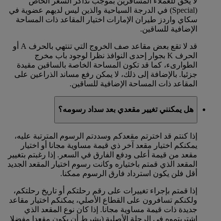
لا يحق للعملاء المسافرين بموجب تذاكر السعر الخاص
(Special) في الدرجة السياحية والذين ليس لديهم عضوية في
سكاي واردز طيران الإمارات اختيار المقاعد ذات المساحة
الإضافية للساقين.
قد لا تقع بعض مقاعد صف الخروج التي تنتهي بالحرف A أو
الحرف K بجوار إحدى النوافذ نظرا لوجود باب مخرج
الطوارىء، كما قد تكون المساحة الخاصة بالساقين مقيدة
جزئيا. بالإضافة إلى ذلك، لا يمكن رفع مساند الذراعين على
المقاعد ذات المساحة الإضافية للساقين.
هل يمكنني تغيير مقعدي بعد سداد رسومه؟
إذا كنتم قد اخترتم مقعدكم وسددتم الرسوم المترتبة عليه،
يمكنكم اختيار مقعد آخر ذي قيمة مساوية مجانا أو اختيار
مقعد من قيمة أعلى ودفع الفارق في السعر. إذا رغبتم بتغيير
المقعد الذي قمتم باختياره وكانت رسوم اختيار المقعد الجديد
أقل فلن يكون استرداد فارق الرسوم ممكنا.
إذا قمتم بإجراء تغييرات على رقم رحلتكم أو تاريخ رحلتكم،
ولكنكم تسافرون على القطاع الأصلي، يمكنكم اختيار مقاعد
جديدة ذات قيمة مساوية مجانا. إذا كان نوع المقعد الذي
اشتريتموه في الرحلة الأصلية (بشرط أن يكون مقعدا مفضلا