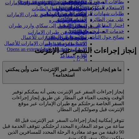
بطاقات الصعود إلى الطائرة
Opens an external link in a new tab
in a new tab
التسلية للأطفال
السوق الحرة
تجربتكم على متن الطائرة
تناول الطعام في الدرجة السياحية
السفر لأصحاب الهمم مع طيران الإمارات
الاستعلام المبكر عن المسافرين
كوكبنا
شركاؤنا
الممتازة
متجرنا الرسمي
الأدوات والموارد
الترفيه عن الأطفال
المساعدة الخاصة والطلبات
طلبات شهادات الرحلات
سكاي واردز رايل
الاستدامة في العمليات
ألعاب الأطفال
وجبات الدرجة السياحية
الهاتف المتحرك وتطبيق طيران الإمارات
على متن الطائرة
حاسبة الأميال
السياسة البيئية
المشروبات
أنشطة للأطفال
إلغاء حجز أو تغييره
اختيار المقاعد
التقارير البيئية
تسجيل الدخول إلى سكاي واردز طيران
أسطول طائراتنا
تعطل الرحلات
خدمات السيارة مع سائق
الإمارات
مجتمعاتنا المحلية
بوينج 777
معلومات عن طيران الإمارات
نصائح حول التأشيرات وجوازات السفر
سكاي واردز+
مؤسسة طيران الإمارات للأعمال
طائرة الإمارات A380
الإنسانية
مؤسسة طيران الإمارات للأعمال
A350 طائرة الإمارات
إنجاز إجراءات السفر عبر الإنترنت
الإنسانية Opens an external link in a new
الإمارات للطيران الخاص
tab
توزيع المقاعد
الرعاية
ما هو إنجاز إجراءات السفر عبر الإنترنت؟ متى وأين يمكنني
استخدامه؟
إنجاز إجراءات السفر عبر الإنترنت يعني أنه يمكنكم توفير
الوقت وتجنب العناء في المطار عن طريق إنجاز إجراءات
السفر الخاصة برحلتكم مع طيران الإمارات عبر موقع
الإنترنت قبل وصولكم إلى المطار.
تتوفر إمكانية إنجاز إجراءات السفر عبر الإنترنت قبل 48
ساعة من موعد المغادرة المحدد لرحلتكم. تتوقف الخدمة قبل
90 دقيقة من موعد مغادرة الرحلة المحدد للمسافرين الذين
يملكون تذاكر سفر إلكترونية.