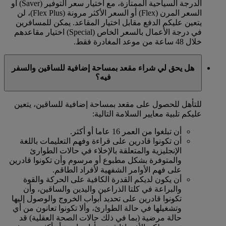
الدرجة السياحية الممتازة، مع اختيار سعر التوفير (Saver) أو
السعر المرن (Flex) أو السعر الأكثر مرونة (Flex Plus)، لن
يتعين عليكم الدفع مقابل اختيار المقاعد. يمكن للمسافرين
في درجة الأعمال بالسعر الخاص (Special) اختيار مقاعدهم
خلال 48 ساعة من موعد المغادرة فقط.
هل يحق لي شراء مقعد بمساحة إضافية للساقين والسفر
فيه؟
للتأهل للحصول على مقعد بمساحة إضافية للساقين، يتعين
عليكم تلبية معايير السلامة التالية:
أن تبلغوا من العمر 16 عاما أو أكثر.
أن تكونوا قادرين على قراءة وفهم التعليمات باللغة
الإنجليزية والمتعلقة بالإخلاء في حالات الطوارئ
والمتوفرة بشكل مطبوع أو مرسوم وأن تكونوا قادرين
على فهم الأوامر الشفهية لأفراد الطاقم.
أن يكون لديكم القدرة الكافية على الحركة والقوة
والبراعة في كلتا الذراعين واليدين والساقين، وأن
تكونوا قادرين على تحديد أبواب الخروج والوصول إليها
وتشغيلها في حالة الطوارئ، وألا تكونوا تعانون من أي
حالة مرضية (بما في ذلك حالات الصحة العقلية) قد