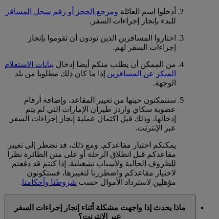
أدخلوا اسم العائلة
ومرجع الحجز أو رقم سجل المسافر
للبدء بإنجاز إجراءات السفر.
اختاروا المسافرين الذين تودون أن تقوموا بإنجاز
إجراءات السفر لهم.
من الممكن أن يطلب منكم أيضا إدخال
بيانات الاستعلام
المبكر عن المسافرين
إذا ما كان ذلك مطلوبا من بلد
الوجهة.
ستتمكنون حينها من تغيير المقاعد، وإضافة أرقام
عضوية سكاي واردز طيران الإمارات التي لم يتم
إدخالها، وذلك قبل اكتمال عملية إنجاز إجراءات السفر
عبر الإنترنت.
يمكنكم اختيار مقاعدكم. ومع ذلك، قد نضطر إلى تغيير
مقاعدكم قبل انطلاق الرحلة أو على متن الطائرة نظرا
للظروف الحالية ولأسباب تشغيلية. إذا كنتم قد دفعتم
لاختيار مقاعدكم واضطررنا لتغييرها، فستكونون
مؤهلين لاسترداد الأموال حسب
شروطنا وأحكامنا
.
ماذا يحدث إذا واجهت مشكلة أثناء إنجاز إجراءات السفر
عبر الإنترنت؟