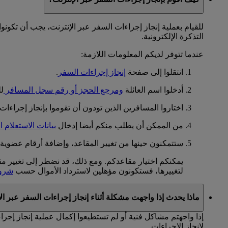
للقيام بعملية إنجاز إجراءات السفر عبر الإنترنت، يجب أن تكو
التذكرة الإلكترونية.
عندما تتوفر لديكم المعلومات اللازمة:
انتقلوا إلى صفحة
إنجاز إجراءات السفر
.
أدخلوا اسم العائلة
ومرجع الحجز أو رقم سجل المسافر
لل
اختاروا المسافرين الذين تودون أن تقوموا بإنجاز إجراءات
من الممكن أن يطلب منكم أيضا إدخال
بيانات الاستعلام 
ستتمكنون حينها من تغيير المقاعد، وإضافة أرقام عضوية س
يمكنكم اختيار مقاعدكم. ومع ذلك، قد نضطر إلى تغيير مق
لتغييرها، فستكونون مؤهلين لاسترداد الأموال حسب
شروط
ماذا يحدث إذا واجهت مشكلة أثناء إنجاز إجراءات السفر عبر ال
إذا واجهتم مشاكل فنية أو لم تستطيعوا إكمال عملية إنجاز إجر
لإنجاز الإجراءات.