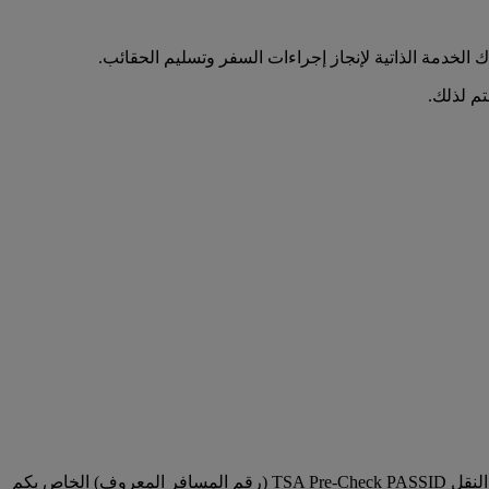
 الخدمة الذاتية لإنجاز إجراءات السفر وتسليم الحقائب.
تم لذلك.
يمكنكم تزويدنا برقم الدخول العالمي Global Entry number / رقم تعريف المرور الخاص بالفحص الأمني المسبق الذي تطبقه إدارة أمن النقل TSA Pre-Check PASSID (رقم المسافر المعروف) الخاص بكم