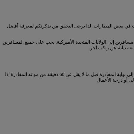
 يتعين عليكم الوصول قبل 3 ساعات من موعد مغادرة رحلتكم. ومع ذلك، يمكن أن تصل المدة حاليا إلى 4 ساعات في بعض المطارات. لذا يرجى التحقق من تذكرتكم لمعرفة أفضل
لمغادرة، أو قبل 12 ساعة من موعد المغادرة في حال كنتم مسافرين إلى الولايات المتحدة الأميركية. يجب على جميع المسافرين
تعة نيابة عن راكب آخر.
يتعين عليكم المرور عبر نقطة مراقبة جوازات السفر ومنطقة التفتيش الأمني قبل 90 دقيقة من موعد مغادرة رحلتكم. يرجى الوصول إلى بوابة المغادرة قبل ما لا يقل عن 60 دقيقة من موعد المغادرة إذا