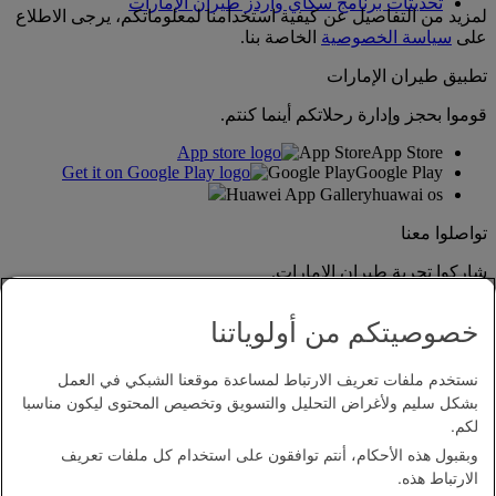
تحديثات برنامج سكاي واردز طيران الإمارات
لمزيد من التفاصيل عن كيفية استخدامنا لمعلوماتكم، يرجى الاطلاع
على
سياسة الخصوصية
الخاصة بنا.
تطبيق طيران الإمارات
قوموا بحجز وإدارة رحلاتكم أينما كنتم.
App Store
App Store
Google Play
Google Play
Huawei App Gallery
huawai os
تواصلوا معنا
شاركوا تجربة طيران الإمارات.
خصوصيتكم من أولوياتنا
نستخدم ملفات تعريف الارتباط لمساعدة موقعنا الشبكي في العمل
بشكل سليم ولأغراض التحليل والتسويق وتخصيص المحتوى ليكون مناسبا
لكم.
وبقبول هذه الأحكام، أنتم توافقون على استخدام كل ملفات تعريف
بيان إمكانية الدخول
الارتباط هذه.
اتصل بنا