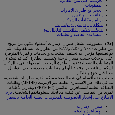
تجربتكم على متن الطائرة
المفقودات
الحجز مع طيران الإمارات
إلغاء حجز أو تغييره
برنامج مكافآت الشركات
سكاي واردز طيران الإمارات
شبكة رحلاتنا واتفاقيات تبادل الرموز
المساعدة الخاصة والطلبات
إخلاء المسؤولية: تشغل طيران الإمارات أسطولا يتكون من مزيج
من طائرات A380 وA350 وB777 من الطرازات السابقة وتلك التي
تم تصنيعها مؤخرا. قد تختلف المنتجات والخدمات والمزايا المتوفرة
على الرحلات حسب مسار الرحلة وتصميم الطائرة. كما قد تستدعي
المتطلبات التشغيلية تغيير الطائرة للرحلات المجدولة. في حال كان
لديكم أسئلة حول منتجاتنا أو أي متطلبات محددة، يرجى التواصل
معنا قبل حجز رحلتكم.
تتطلب عدة أقسام في هذه الصفحة منكم تقديم معلومات شخصية،
بما في ذلك عبر الاستمارة الطبية عبر الإنترنت (MEDIF) وطلبات
البطاقة الطبية للمسافرين الدائمين (FREMEC) وتقارير الأطباء.
لمزيد من التفاصيل عن كيفية معالجتنا لمعلوماتكم الشخصية،
يرجى
الاطلاع على إشعار الخصوصية للمعلومات الطبية الخاصة بالسفر
.
طيران الإمارات
المساعدة والدعم