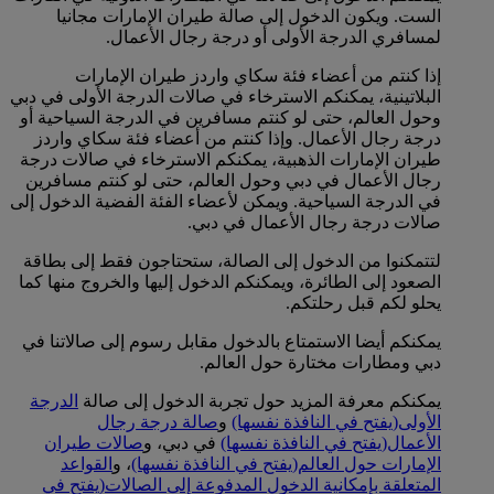
الست. ويكون الدخول إلى صالة طيران الإمارات مجانيا
لمسافري الدرجة الأولى أو درجة رجال الأعمال.
إذا كنتم من أعضاء فئة سكاي واردز طيران الإمارات
البلاتينية، يمكنكم الاسترخاء في صالات الدرجة الأولى في دبي
وحول العالم، حتى لو كنتم مسافرين في الدرجة السياحية أو
درجة رجال الأعمال. وإذا كنتم من أعضاء فئة سكاي واردز
طيران الإمارات الذهبية، يمكنكم الاسترخاء في صالات درجة
رجال الأعمال في دبي وحول العالم، حتى لو كنتم مسافرين
في الدرجة السياحية. ويمكن لأعضاء الفئة الفضية الدخول إلى
صالات درجة رجال الأعمال في دبي.
لتتمكنوا من الدخول إلى الصالة، ستحتاجون فقط إلى بطاقة
الصعود إلى الطائرة، ويمكنكم الدخول إليها والخروج منها كما
يحلو لكم قبل رحلتكم.
يمكنكم أيضا الاستمتاع بالدخول مقابل رسوم إلى صالاتنا في
دبي ومطارات مختارة حول العالم.
يمكنكم معرفة المزيد حول تجربة الدخول إلى صالة
الدرجة
الأولى
(يفتح في النافذة نفسها)
و
صالة درجة رجال
الأعمال
(يفتح في النافذة نفسها)
في دبي، و
صالات طيران
الإمارات حول العالم
(يفتح في النافذة نفسها)
، و
القواعد
المتعلقة بإمكانية الدخول المدفوعة إلى الصالات
(يفتح في