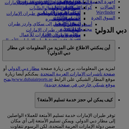
أجهزة الخدمة الذاتية
Opens an external link in a new tab
in a new tab
التسلية للأطفال
السوق الحرة
تجربتكم على متن الطائرة
تناول الطعام في الدرجة السياحية
السفر لأصحاب الهمم مع طيران الإمارات
الصالات
كوكبنا
شركاؤنا
الممتازة
متجرنا الرسمي
الأدوات والموارد
الترفيه عن الأطفال
المساعدة الخاصة والطلبات
Wayfinder
سكاي واردز رايل
الاستدامة في العمليات
ألعاب الأطفال
وجبات الدرجة السياحية
الهاتف المتحرك وتطبيق طيران الإمارات
السوق الحرة
حاسبة الأميال
السياسة البيئية
المشروبات
أنشطة للأطفال
إلغاء حجز أو تغييره
التقارير البيئية
تسجيل الدخول إلى سكاي واردز طيران
أسطول طائراتنا
تعطل الرحلات
دبي الدولي
الإمارات
مجتمعاتنا المحلية
بوينج 777
معلومات عن طيران الإمارات
سكاي واردز+
مؤسسة طيران الإمارات للأعمال
طائرة الإمارات A380
الإنسانية
مؤسسة طيران الإمارات للأعمال
A350 طائرة الإمارات
الإنسانية Opens an external link in a new
الإمارات للطيران الخاص
أين يمكنني الاطلاع على المزيد من المعلومات عن مطار
tab
توزيع المقاعد
دبي الدولي؟
الرعاية
لمزيد من المعلومات، يرجى زيارة صفحة
مطار دبي الدولي
أو
صفحة تأشيرات الإمارات العربية المتحدة
. يمكنكم أيضا زيارة
موقع المطار الشبكي على الرابط
www.dubaiairports.ae
(يفتح
موقع شبكي خارجي في صفحة جديدة)
.
كيف يمكن لي حجز خدمة تسليم الأمتعة؟
توفر طيران الإمارات خدمة تسليم الأمتعة للعملاء الواصلين
إلى مطار دبي الدولي. ويمكن تسليم الأمتعة إلى أي مكان
ضمن دولة الإمارات العربية المتحدة، لكن الرسوم تتفاوت