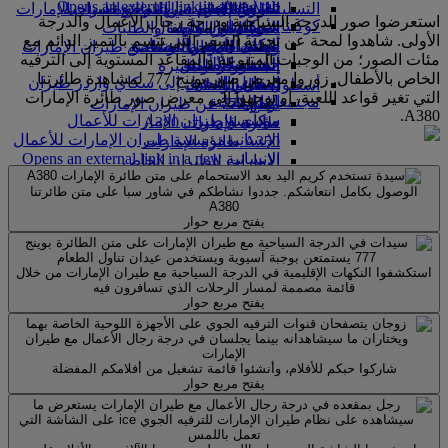
Opens an external link in a new tab
in a new tab
التسلية للأطفال
السوق الحرة
تجربتكم على متن الطائرة
تناول الطعام في الدرجة السياحية
السفر لأصحاب الهمم مع طيران الإمارات
استعرضوا صور الدرجة السياحية ودرجة رجال الأعمال والدرجة
كوكبنا
شركاؤنا
الممتازة
متجرنا الرسمي
الأدوات والموارد
الترفيه عن الأطفال
المساعدة الخاصة والطلبات
الأولى. شاهدوا لمحة عن تجربة السفر التي تتسم بالتميز الدائم مع
سكاي واردز رايل
الاستدامة في العمليات
ألعاب الأطفال
وجبات الدرجة السياحية
الهاتف المتحرك وتطبيق طيران الإمارات
مئات الصور؛ من الوجبات المتنوعة والمقاعد المستوية إلى الترفيه
حاسبة الأميال
السياسة البيئية
المشروبات
أنشطة للأطفال
إلغاء حجز أو تغييره
الخاص بالأطفال. زوروا معرض صور بوينج 777 لمشاهدة طائرتنا
التقارير البيئية
تسجيل الدخول إلى سكاي واردز طيران
أسطول طائراتنا
تعطل الرحلات
التي تغير قواعد اللعبة، أو توجهوا إلى معرض صور طائرة الإمارات
الإمارات
مجتمعاتنا المحلية
بوينج 777
معلومات عن طيران الإمارات
A380.
سكاي واردز+
مؤسسة طيران الإمارات للأعمال
طائرة الإمارات A380
الإنسانية
مؤسسة طيران الإمارات للأعمال
A350 طائرة الإمارات
الإنسانية Opens an external link in a new
الإمارات للطيران الخاص
tab
توزيع المقاعد
الوصول بكامل انتعاشكم. جددوا نشاطكم في شاور سبا على متن طائرتنا
الرعاية
A380
يفتح مربع حوار
استكشفوا النكهات الإقليمية في الدرجة السياحية مع طيران الإمارات من خلال
قائمة مصممة لمسار الرحلات الذي تسافرون فيه
يفتح مربع حوار
شاركوا حبكم للأفلام، وأنشئوا قائمة تشغيل من أفلامكم المفضلة
يفتح مربع حوار