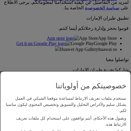
لمزيد من التفاصيل عن كيفية استخدامنا لمعلوماتكم، يرجى الاطلاع
على
سياسة الخصوصية
الخاصة بنا.
تطبيق طيران الإمارات
قوموا بحجز وإدارة رحلاتكم أينما كنتم.
App Store
App Store
Google Play
Google Play
Huawei App Gallery
huawai os
تواصلوا معنا
شاركوا تجربة طيران الإمارات.
خصوصيتكم من أولوياتنا
نستخدم ملفات تعريف الارتباط لمساعدة موقعنا الشبكي في العمل
بشكل سليم ولأغراض التحليل والتسويق وتخصيص المحتوى ليكون مناسبا
لكم.
وبقبول هذه الأحكام، أنتم توافقون على استخدام كل ملفات تعريف
بيان إمكانية الدخول
الارتباط هذه.
اتصل بنا