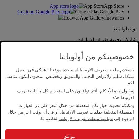
App Store
App Store
Google Play
Google Play
Huawei App Gallery
huawai os
تواصلوا معنا
شاركوا تجربة طيران الإمارات.
خصوصيتكم من أولوياتنا
نستخدم ملفات تعريف الارتباط لمساعدة موقعنا الشبكي في العمل
بشكل سليم ولأغراض التحليل والتسويق وتخصيص المحتوى ليكون مناسبا
لكم.
وبقبول هذه الأحكام، أنتم توافقون على استخدام كل ملفات تعريف
بيان إمكانية الدخول
الارتباط هذه.
اتصل بنا
يمكنكم تحديث خياراتكم المفضلة من خلال النقر على زر الخيارات
سياسة الخصوصية
المفضلة المتعلقة بملفات تعريف الارتباط، أو في أي وقت آخر من خلال
الشروط والأحكام
الرجوع إلى
سياسة ملفات تعريف الارتباط
الخاصة بنا.
سياسة ملفات تعريف الارتباط
الأمن الإلكتروني
بيان الشفافية بموجب قانون مكافحة العبودية الحديثة
موافق
خريطة الموقع