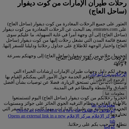
رحلات طيران الإمارات من كوت ديفوار
(ساحل العاج)
العثور على جميع الرحلات المغادرة من كوت ديفوار (ساحل العاج)
على emirates.com. يعد البحث عن الرحلات المغادرة من كوت ديفوار
(ساحل العاج) إلى أي وجهة أمرا في غاية السهولة، ما عليكم سوى
تصفح قائمة المدن التي نشغل رحلات إليها من كوت ديفوار (ساحل
العاج) واختيار الوجهة للاطلاع على جداول رحلاتنا ودليلنا للسفر إليها.
احجزوا رحلات من كوت ديفوار (ساحل العاج) إلى وجهتكم بسرعة
الرحلات من كوت ديفوار (ساحل العاج)
وأمان،
1 وجهة
ويوفر لكم دليل وجهات طيران الإمارات إرشادات الخبراء التي
الرحلات من أبيدجان
يقدمها لكم أفراد طواقم الخدمة حول الأمور التي يمكنكم القيام بها
الرجوع إلى الأعلى
وأفضل الأماكن التي تستحق الزيارة، فضلا عن توصيات بشأن أفضل
الفنادق والأنشطة والمطاعم في المدينة.
معلومات عنا
احجزوا رحلاتكم من كوت ديفوار (ساحل العاج) اليوم لتستمتعوا
بالأطباق الفاخرة ونظام الترفيه الجوي الحائز على جوائز ومستويات
معلومات عنا
الخدمة الاستثنائية من طيران الإمارات، مهما كانت درجة السفر التي
الوظائف
الوظائف Opens an external link in a new tab
تختارونها.
مركز الإعلام
مركز الإعلام Opens an external link in a new
tab
نتطلع للترحيب بكم على رحلاتنا.
كوكبنا