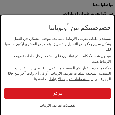
تواصلوا معنا
شاركوا تجربة طيران الإمارات.
خصوصيتكم من أولوياتنا
نستخدم ملفات تعريف الارتباط لمساعدة موقعنا الشبكي في العمل
بشكل سليم ولأغراض التحليل والتسويق وتخصيص المحتوى ليكون مناسبا
لكم.
وبقبول هذه الأحكام، أنتم توافقون على استخدام كل ملفات تعريف
بيان إمكانية الدخول
الارتباط هذه.
اتصل بنا
يمكنكم تحديث خياراتكم المفضلة من خلال النقر على زر الخيارات
سياسة الخصوصية
المفضلة المتعلقة بملفات تعريف الارتباط، أو في أي وقت آخر من خلال
الشروط والأحكام
الرجوع إلى
سياسة ملفات تعريف الارتباط
الخاصة بنا.
سياسة ملفات تعريف الارتباط
الأمن الإلكتروني
بيان الشفافية بموجب قانون مكافحة العبودية الحديثة
موافق
خريطة الموقع
مجموعة الإمارات 2026 ©، جميع الحقوق محفوظة.
تفضيلات تعريف الارتباط