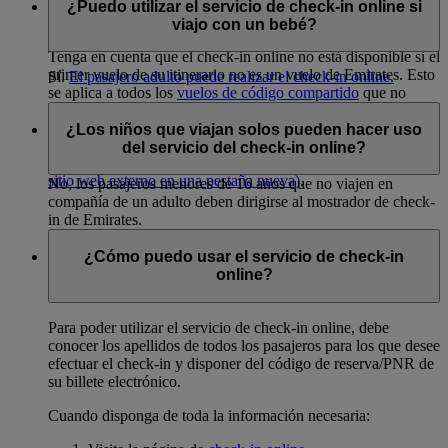
su vuelo sale de Dubái o 12 si su vuelo sale desde Estados
¿Puedo utilizar el servicio de check-in online si
Unidos.
viajo con un bebé?
Tenga en cuenta que el check-in online no está disponible si el
primer vuelo de su itinerario no es un vuelo de Emirates. Esto
Sí.
El pasajero adulto puede realizar el check-in online.
se aplica a todos los
vuelos de código compartido
que no
opere Emirates.
¿Los niños que viajan solos pueden hacer uso
Si el primer vuelo de su itinerario está operado por Qantas,
del servicio del check-in online?
puede efectuar el check-in online a través de
Qantas
(Abre un
sitio web externo en una pestaña nueva)
.
No, los pasajeros menores de 16 años que no viajen en
compañía de un adulto deben dirigirse al mostrador de check-
in de Emirates.
¿Cómo puedo usar el servicio de check-in
online?
Para poder utilizar el servicio de check-in online, debe
conocer los apellidos de todos los pasajeros para los que desee
efectuar el check-in y disponer del código de reserva/PNR de
su billete electrónico.
Cuando disponga de toda la información necesaria: