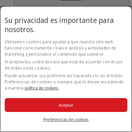
Los socios de Emirates Skywards y los del programa de
Su privacidad es importante para
viajeros frecuentes de Qantas disfrutan de diferentes
beneficios de selección de asientos en función de su nivel.
nosotros.
Consulte nuestra página de selección de asientos para más
información
(se abre en la misma ventana)
.
Utilizamos cookies para ayudar a que nuestro sitio web
No puede canjear ni ganar millas Skywards ni puntos
funcione correctamente, realice análisis y actividades de
Business Rewards por la selección de asientos que haya
marketing y personalice el contenido que usted ve.
pagado. Consulte nuestras preguntas frecuentes de Emirates
Al aceptarlas, usted declara que está de acuerdo con el uso
Skywards para obtener más información acerca de ganar y
canjear millas Skywards.
de todas estas cookies.
Puede actualizar sus preferencias haciendo clic en el botón
Esto es aplicable a todas las tarifas a las que se aplique cargos
Preferencias de cookies o siempre que lo desee accediendo
por selección de asientos.
a nuestra
política de cookies.
No hay previstas excepciones para los miembros de Emirates
Business Rewards, los vuelos Classic Rewards o
Efectivo+Millas.
Aceptar
¿Tengo que pagar la selección de asientos para
Preferencias de cookies
bebés, niños o menores no acompañados?