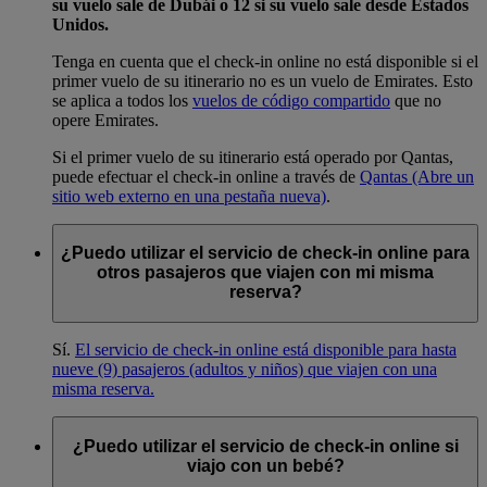
su vuelo sale de Dubái o 12 si su vuelo sale desde Estados
Unidos.
Tenga en cuenta que el check-in online no está disponible si el
primer vuelo de su itinerario no es un vuelo de Emirates. Esto
se aplica a todos los
vuelos de código compartido
que no
opere Emirates.
Si el primer vuelo de su itinerario está operado por Qantas,
puede efectuar el check-in online a través de
Qantas
(Abre un
sitio web externo en una pestaña nueva)
.
¿Puedo utilizar el servicio de check-in online para
otros pasajeros que viajen con mi misma
reserva?
Sí.
El servicio de check-in online está disponible para hasta
nueve (9) pasajeros (adultos y niños) que viajen con una
misma reserva.
¿Puedo utilizar el servicio de check-in online si
viajo con un bebé?