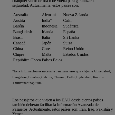
cualquier vuelo de ida o de vuelta para garantizar la
seguridad. Actualmente, estos países son:
Australia
Alemania
Nueva Zelanda
Austria
India*
Catar
Baréin
Indonesia
Sudáfrica
Bangladesh
Irlanda
España
Brasil
Italia
Sri Lanka
Canadá
Japón
Suiza
China
Corea
Reino Unido
Chipre
Malta
Estados Unidos
República Checa
Países Bajos
*Esta información es necesaria para pasajeros que viajen a Ahmedabad,
Bangalore, Bombay, Calcuta, Chennai, Delhi, Hyderabad, Kochi y
Thiruvananthapuram.
Los pasajeros que viajen a los EAU desde ciertos países
también deberán facilitar la Información Avanzada de
Pasajeros. Actualmente, estos países son: Irán, Iraq, Pakistán y
Yemen.