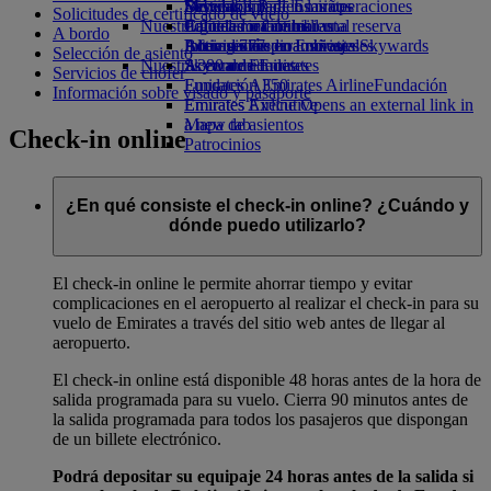
Bebidas
Diversión para los niños
Sostenibilidad en las operaciones
Skywards Rail
Móvil y app de Emirates
Solicitudes de certificado de vuelo
Nuestra flota
Juguetes infantiles
Política medioambiental
Calculadora de millas
Cancelar o cambiar una reserva
A bordo
Boeing 777
Actividades para niños
Informes medioambientales
Inicie sesión en Emirates Skywards
Alteraciones en los viajes
Selección de asiento
Nuestras comunidades
A380 de Emirates
Skywards+
Acerca de Emirates
Servicios de chófer
Emirates A350
Fundación Emirates Airline
Fundación
Información sobre visado y pasaporte
Emirates Executive
Emirates Airline Opens an external link in
Mapa de asientos
a new tab
Check-in online
Patrocinios
¿En qué consiste el check-in online? ¿Cuándo y
dónde puedo utilizarlo?
El check-in online le permite ahorrar tiempo y evitar
complicaciones en el aeropuerto al realizar el check-in para su
vuelo de Emirates a través del sitio web antes de llegar al
aeropuerto.
El check-in online está disponible 48 horas antes de la hora de
salida programada para su vuelo. Cierra 90 minutos antes de
la salida programada para todos los pasajeros que dispongan
de un billete electrónico.
Podrá depositar su equipaje 24 horas antes de la salida si