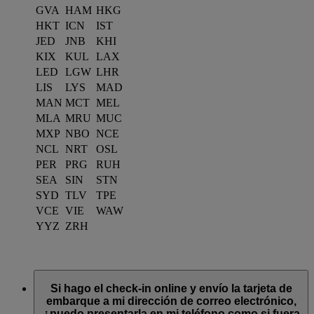
GVA
HAM
HKG
HKT
ICN
IST
JED
JNB
KHI
KIX
KUL
LAX
LED
LGW
LHR
LIS
LYS
MAD
MAN
MCT
MEL
MLA
MRU
MUC
MXP
NBO
NCE
NCL
NRT
OSL
PER
PRG
RUH
SEA
SIN
STN
SYD
TLV
TPE
VCE
VIE
WAW
YYZ
ZRH
Si hago el check-in online y envío la tarjeta de
embarque a mi dirección de correo electrónico,
¿puedo presentarla en mi teléfono como si fuera