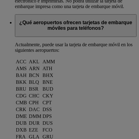
electrónico e imprimirlas. No podrá utilizar la tarjeta de
embarque impresa como una tarjeta de embarque móvil.
¿Qué aeropuertos ofrecen tarjetas de embarque
móviles para teléfonos?
Actualmente, puede usar la tarjeta de embarque móvil en los
siguientes aeropuertos:
ACC
AKL
AMM
AMS
ARN
ATH
BAH
BCN
BHX
BKK
BLQ
BNE
BRU
BSR
BUD
CDG
CHC
CKY
CMB
CPH
CPT
CRK
DAC
DSS
DME
DMM
DPS
DUB
DUR
DUS
DXB
EZE
FCO
FRA
GLA
GRU