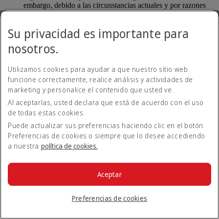
embargo, debido a las circunstancias actuales y por razones
operativas, es posible que tengamos que cambiarle de asiento
antes de la salida o a bordo. Si esto sucede y ha pagado para
Su privacidad es importante para
elegir su asiento, tendrá derecho a un reembolso de acuerdo
con nuestras condiciones generales.
nosotros.
Hacemos todo lo posible para sentar juntos a los pasajeros de
una misma reserva; sin embargo, depende de la
Utilizamos cookies para ayudar a que nuestro sitio web
disponibilidad. Si desea asegurarse de que se van a sentar
funcione correctamente, realice análisis y actividades de
juntos, puede seleccionar los asientos con antelación a través
marketing y personalice el contenido que usted ve.
de
Gestionar una reserva
(se abre en la misma
ventana)
.
Pueden aplicarse cargos por selección de
Al aceptarlas, usted declara que está de acuerdo con el uso
asientos
(se abre en la misma ventana)
.
de todas estas cookies.
Puede actualizar sus preferencias haciendo clic en el botón
Si ha realizado una reserva de grupo, no es necesario pagar
para seleccionar asientos normales. Sin embargo, podrían
Preferencias de cookies o siempre que lo desee accediendo
aplicarse cargos al seleccionar asientos preferentes, dobles,
a nuestra
política de cookies.
premium o con espacio extra para las piernas.
Aceptar
Formo parte de un programa de fidelidad. ¿Estoy
exento de pagar un cargo por selección de
asientos?
Preferencias de cookies