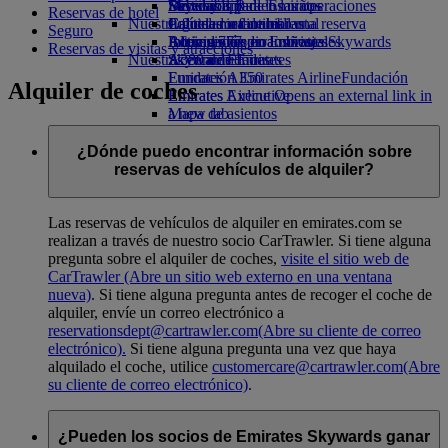
Bebidas
Diversión para los niños
Sostenibilidad en las operaciones
Skywards Rail
Móvil y app de Emirates
Reservas de hotel
Nuestra flota
Juguetes infantiles
Política medioambiental
Calculadora de millas
Cancelar o cambiar una reserva
Seguro
Boeing 777
Actividades para niños
Informes medioambientales
Inicie sesión en Emirates Skywards
Alteraciones en los viajes
Reservas de visitas y atracciones
Nuestras comunidades
A380 de Emirates
Skywards+
Acerca de Emirates
Emirates A350
Fundación Emirates Airline
Fundación
Alquiler de coches
Emirates Executive
Emirates Airline Opens an external link in
Mapa de asientos
a new tab
Patrocinios
¿Dónde puedo encontrar información sobre
reservas de vehículos de alquiler?
Las reservas de vehículos de alquiler en emirates.com se
realizan a través de nuestro socio CarTrawler. Si tiene alguna
pregunta sobre el alquiler de coches,
visite el sitio web de
CarTrawler
(Abre un sitio web externo en una ventana
nueva)
. Si tiene alguna pregunta antes de recoger el coche de
alquiler, envíe un correo electrónico a
reservationsdept@cartrawler.com
(Abre su cliente de correo
electrónico)
.
Si tiene alguna pregunta una vez que haya
alquilado el coche, utilice
customercare@cartrawler.com
(Abre
su cliente de correo electrónico)
.
¿Pueden los socios de Emirates Skywards ganar