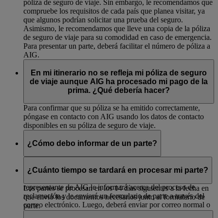
póliza de seguro de viaje. Sin embargo, le recomendamos que
compruebe los requisitos de cada país que planea visitar, ya
que algunos podrían solicitar una prueba del seguro.
Asimismo, le recomendamos que lleve una copia de la póliza
de seguro de viaje para su comodidad en caso de emergencia.
Para presentar un parte, deberá facilitar el número de póliza a
AIG.
En mi itinerario no se refleja mi póliza de seguro
de viaje aunque AIG ha procesado mi pago de la
prima. ¿Qué debería hacer?
Para confirmar que su póliza se ha emitido correctamente,
póngase en contacto con AIG usando los datos de contacto
disponibles en su póliza de seguro de viaje.
¿Cómo debo informar de un parte?
Para informar de un parte, deberá ponerse en contacto con un
centro de asistencia de AIG. Los datos de contacto se
¿Cuánto tiempo se tardará en procesar mi parte?
proporcionan en la póliza de seguro de viaje. Un
representante de AIG le informará acerca del proceso de
Los partes se procesan en los 14 días siguientes a la fecha en
reclamación y le enviará un formulario de parte a través del
que envió los documentos necesarios junto al formulario de
correo electrónico. Luego, deberá enviar por correo normal o
parte.
por correo electrónico el formulario de parte completado con