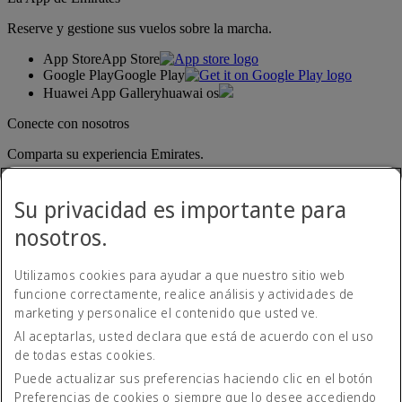
Reserve y gestione sus vuelos sobre la marcha.
App Store
App Store
Google Play
Google Play
Huawei App Gallery
huawai os
Conecte con nosotros
Comparta su experiencia Emirates.
Su privacidad es importante para
nosotros.
Utilizamos cookies para ayudar a que nuestro sitio web
funcione correctamente, realice análisis y actividades de
marketing y personalice el contenido que usted ve.
Al aceptarlas, usted declara que está de acuerdo con el uso
Declaración de accesibilidad
de todas estas cookies.
Contacte con nosotros
Política de privacidad
Puede actualizar sus preferencias haciendo clic en el botón
Condiciones generales
Preferencias de cookies o siempre que lo desee accediendo