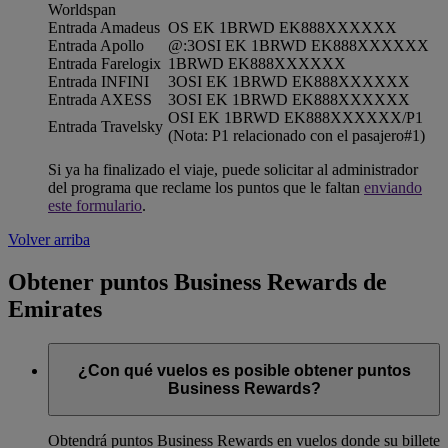
Worldspan
Entrada Amadeus
OS EK 1BRWD EK888XXXXXX
Entrada Apollo
@:3OSI EK 1BRWD EK888XXXXXX
Entrada Farelogix
1BRWD EK888XXXXXX
Entrada INFINI
3OSI EK 1BRWD EK888XXXXXX
Entrada AXESS
3OSI EK 1BRWD EK888XXXXXX
OSI EK 1BRWD EK888XXXXXX/P1
Entrada Travelsky
(Nota: P1 relacionado con el pasajero#1)
Si ya ha finalizado el viaje, puede solicitar al administrador
del programa que reclame los puntos que le faltan
enviando
este formulario
.
Volver arriba
Obtener puntos Business Rewards de
Emirates
¿Con qué vuelos es posible obtener puntos
Business Rewards?
Obtendrá puntos Business Rewards en vuelos donde su billete