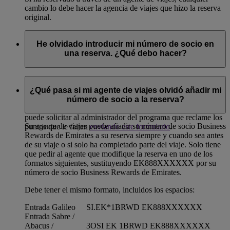
cambio lo debe hacer la agencia de viajes que hizo la reserva
original.
He olvidado introducir mi número de socio en
una reserva. ¿Qué debo hacer?
Si va a reservar un viaje o ya ha completado parte de su viaje,
puede añadir su número de socio a través de emirates.com en
¿Qué pasa si mi agente de viajes olvidó añadir mi
«Gestionar su reserva», a través del Centro de Contacto de
número de socio a la reserva?
Emirates o de la oficina de ventas. Si ya ha finalizado el viaje,
puede solicitar al administrador del programa que reclame los
Su agente de viajes puede añadir su número de socio Business
puntos que le faltan
enviando este formulario
.
Rewards de Emirates a su reserva siempre y cuando sea antes
de su viaje o si solo ha completado parte del viaje. Solo tiene
que pedir al agente que modifique la reserva en uno de los
formatos siguientes, sustituyendo EK888XXXXXX por su
número de socio Business Rewards de Emirates.
Debe tener el mismo formato, incluidos los espacios:
Entrada Galileo
SI.EK*1BRWD EK888XXXXXX
Entrada Sabre /
Abacus /
3OSI EK 1BRWD EK888XXXXXX