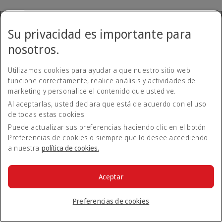
¿Debo realizar la mejora de clase para todos los
Su privacidad es importante para
pasajeros de una reserva o puedo mejorar la
clase de uno solo?
nosotros.
Tendrá que mejorar la clase de todos los pasajeros de la
Utilizamos cookies para ayudar a que nuestro sitio web
reserva.
funcione correctamente, realice análisis y actividades de
marketing y personalice el contenido que usted ve.
¿Cómo puedo saber cuántos puntos necesito
Al aceptarlas, usted declara que está de acuerdo con el uso
para mejorar la clase de un vuelo?
de todas estas cookies.
Puede actualizar sus preferencias haciendo clic en el botón
Preferencias de cookies o siempre que lo desee accediendo
El número de puntos necesarios para mejorar la clase de un
vuelo canjeado por puntos dependerá de la disponibilidad de
a nuestra
política de cookies.
asientos y la diferencia de precio entre las dos clases. El
número de puntos que necesita para mejorar la clase de un
viaje en particular se mostrará en la página de la reserva
Aceptar
cuando acceda a su cuenta Business Rewards de Emirates.
Preferencias de cookies
¿Existe algún cargo adicional por mejorar la
clase de una reserva mediante puntos Business