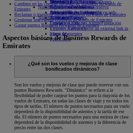
Bebidas
Diversión para los niños
Sostenibilidad en las operaciones
Skywards Rail
Móvil y app de Emirates
Cambios en las cuentas antiguas de Business Rewards de
Nuestra flota
Juguetes infantiles
Política medioambiental
Calculadora de millas
Cancelar o cambiar una reserva
Emirates
Boeing 777
Actividades para niños
Informes medioambientales
Inicie sesión en Emirates Skywards
Alteraciones en los viajes
Reclamar o transferir puntos Business Rewards de Emirates
Nuestras comunidades
A380 de Emirates
Skywards+
Acerca de Emirates
Gestionar una cuenta Business Rewards de Emirates
Emirates A350
Fundación Emirates Airline
Fundación
Gastar puntos Business Rewards de Emirates
Emirates Executive
Emirates Airline Opens an external link in
Mapa de asientos
a new tab
Aspectos básicos de Business Rewards de
Patrocinios
Emirates
¿Qué son los vuelos y mejoras de clase
bonificados dinámicos?
Son los vuelos y mejoras de clase que puede reservar con sus
puntos Business Rewards. "Dinámico" se refiere a la
flexibilidad de poder canjear los puntos para la mayoría de los
vuelos de Emirates, en todas las clases de viaje y en todos los
tipos de tarifas. El número de puntos necesarios para un vuelo
dependerá de la disponibilidad de asientos y la tarifa de ese
día. El número de puntos necesarios para una mejora de clase
dependerá de la disponibilidad de asientos y la diferencia de
precio entre las dos clases.