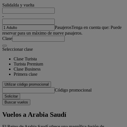
Salida
Ida y vuelta
-
Pasajeros
Tenga en cuenta que: Puede
reservar para un máximo de nueve pasajeros.
Clase
Seleccionar clase
Clase Turista
Turista Premium
Clase Business
Primera clase
Utilizar código promocional
Código promocional
Solicitar
Buscar vuelos
Vuelos a Arabia Saudí
El Reino de Arabia Saudí ofrece una magnífica fusión de