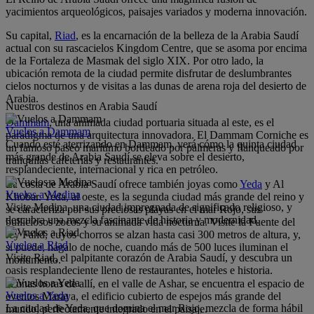
yacimientos arqueológicos, paisajes variados y moderna innovación.
Su capital,
Riad
, es la encarnación de la belleza de la Arabia Saudí
actual con su rascacielos Kingdom Centre, que se asoma por encima
de la Fortaleza de Masmak del siglo XIX. Por otro lado, la
ubicación remota de la ciudad permite disfrutar de deslumbrantes
cielos nocturnos y de visitas a las dunas de arena roja del desierto de
Arabia.
Nuestros destinos en Arabia Saudí
Dammam
, una animada ciudad portuaria situada al este, es el
Vuelos a Dammam
paradigma de una arquitectura innovadora. El Dammam Corniche es
Cuando esté aterrizando en Dammam, verá cómo la quinta ciudad
un famoso paseo marítimo bordeado por palmeras y flanqueado por
más grande de Arabia Saudí se eleva sobre el desierto,
tranquilas cafeterías y restaurantes.
resplandeciente, internacional y rica en petróleo.
La costa de Arabia Saudí ofrece también joyas como
Yeda
y Al
Vuelos a Medina
Khobar. Yeda, al oeste, es la segunda ciudad más grande del reino y
Visite Medina, una ciudad impregnada de significado religioso, y
se caracteriza por sus preciosas playas en el mar Rojo, sus
descubra una mezcla fascinante de historia y modernidad.
bulliciosos zocos y su animada vida nocturna. Visite la Fuente del
rey Fahd, cuyos chorros se alzan hasta casi 300 metros de altura, y,
Vuelos a Riad
si puede, hágalo de noche, cuando más de 500 luces iluminan el
Visite Riad, el palpitante corazón de Arabia Saudí, y descubra un
monumento.
oasis resplandeciente lleno de restaurantes, hoteles e historia.
A unas horas de allí, en el valle de Ashar, se encuentra el espacio de
Vuelos a Yeda
eventos Maraya, el edificio cubierto de espejos más grande del
La ciudad de Yeda, que domina el mar Rojo, mezcla de forma hábil
mundo, perfectamente integrado en el paisaje.