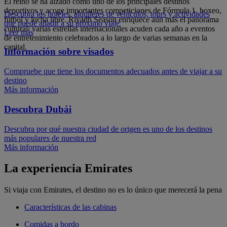
El reino se ha alzado como uno de los principales destinos
deportivos y acoge importantes competiciones de Fórmula 1, boxeo,
Descubra los hoteles, alquileres de vehículos, tours y actividades
fútbol y lucha libre. Riyadh Season enriquece aún más el panorama
que puede añadir a su próximo viaje
cultural: varias estrellas internacionales acuden cada año a eventos
Leer más
de entretenimiento celebrados a lo largo de varias semanas en la
capital.
Información sobre visados
Compruebe que tiene los documentos adecuados antes de viajar a su
destino
Más información
Descubra Dubái
Descubra por qué nuestra ciudad de origen es uno de los destinos
más populares de nuestra red
Más información
La experiencia Emirates
Si viaja con Emirates, el destino no es lo único que merecerá la pena
Características de las cabinas
Comidas a bordo