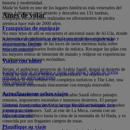
historia y modernidad.
Mada’in Saleh es uno de los lugares históricos más venerados del
reino. Adéntrese en el desierto y descubra sus 131 tumbas,
Antes de volar
complejas excavaciones realizadas en afloramientos de piedra
arenisca hace más de 2000 años.
Franquicias de equipaje
No muy lejos de allí se encuentra el ancestral oasis de Al-Ula, donde
la historia más profunda se mezcla con modernas experiencias y
Aproveche al máximo una de las franquicias de equipaje más
alojamientos. Disfrute de las luces de neón mientras baila sobre
generosas del mundo
rocas en extraordinarios festivales de música. Recargue las pilas con
Más información
los mejores retiros de bienestar de mundo y relájese en experiencias
de glamping en lugares recónditos.
Viajar con niños
Neom, el ambicioso proyecto de Arabia Saudí, dotará al desierto de
Explore cómo le ayudamos a viajar con niños y bebés de forma
Tabuk de una mayor belleza arquitectónica. Su objetivo es
sencilla y sin preocupaciones
reinventar la vida urbana con complejos turísticos y The Line, una
Más información
ciudad lineal alimentada únicamente con energía renovable.
Actualizaciones sobre viajes
Para los amantes de las aventuras, Arabia Saudí ofrece paisajes
remotos, imponentes montañas e inmensos desiertos. El parque
Obtenga recomendaciones e información útil actualizada para
nacional Aseer, cerca de Abha, acoge frondosos bosques de enebro
preparar su viaje
y aves poco comunes. Taif, al este de La Meca, cuenta con un
Más información
espectacular teleférico hasta la cima de la montaña de Al Hada, y es
conocida por sus fragantes campos de rosas.
Planifique su viaje