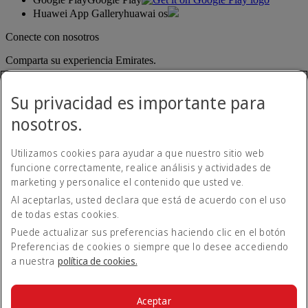
Huawei App Gallery
huawai os
Conecte con nosotros
Comparta su experiencia Emirates.
Su privacidad es importante para
nosotros.
Utilizamos cookies para ayudar a que nuestro sitio web
funcione correctamente, realice análisis y actividades de
marketing y personalice el contenido que usted ve.
Al aceptarlas, usted declara que está de acuerdo con el uso
Declaración de accesibilidad
de todas estas cookies.
Contacte con nosotros
Política de privacidad
Puede actualizar sus preferencias haciendo clic en el botón
Condiciones generales
Preferencias de cookies o siempre que lo desee accediendo
Política de cookies
a nuestra
política de cookies.
Ciberseguridad
Declaración de transparencia de la Ley sobre la Esclavitud
Moderna
Aceptar
Mapa del sitio web