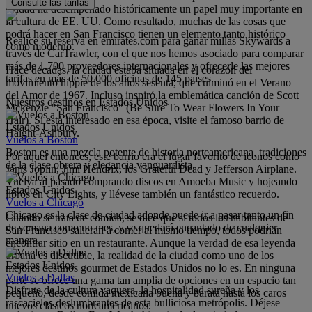
Consulte las tarifas
ciudad ha desempeñado históricamente un papel muy importante en
la cultura de EE. UU. Como resultado, muchas de las cosas que
podrá hacer en San Francisco tienen un elemento tanto histórico
Realice su reserva en emirates.com para ganar millas Skywards a
como moderno.
través de CarTrawler, con el que nos hemos asociado para comparar
más de 1.700 proveedores internacionales y ofrecerle las mejores
Hace décadas, la ciudad estaba situada en el corazón del
tarifas en más de 50.000 oficinas de 145 países.
movimiento hippie de los años sesenta, que culminó en el Verano
del Amor de 1967. Incluso inspiró la emblemática canción de Scott
Nuestros destinos en Estados Unidos
Mckenzie "San Francisco" (Be Sure To Wear Flowers In Your
Hair). Si está interesado en esa época, visite el famoso barrio de
Estados Unidos
Haight-Ashbury.
Vuelos a Boston
Boston es una mezcla potente de historia norteamericana, tradiciones
Por aquel entonces, este barrio era el lugar favorito de iconos como
de la clase obrera y elegancia vanguardista.
Janis Joplin, Jimi Hendrix, los Grateful Dead y Jefferson Airplane.
Vuelva al pasado comprando discos en Amoeba Music y hojeando
Estados Unidos
libros en City Lights, y llévese también un fantástico recuerdo.
Vuelos a Chicago
Chicago es la clase de ciudad adonde puede ir a pasar tanto un fin
Cuando se trata de comida, se dice que si todos los habitantes de
de semana como un mes, y se quedará encantado de cualquier
San Francisco salieran a comer al mismo tiempo, todos podrían
manera.
encontrar sitio en un restaurante. Aunque la verdad de esa leyenda
urbana es discutible, la realidad de la ciudad como uno de los
Estados Unidos
mejores destinos gourmet de Estados Unidos no lo es. En ninguna
Vuelos a Dallas
parte se ofrece una gama tan amplia de opciones en un espacio tan
Disfrute de la cultura vaquera, la hospitalidad sureña y los
pequeño, desde comida mexicana buena y barata hasta los caros
rascacielos deslumbrantes de esta bulliciosa metrópolis. Déjese
nuevos clásicos norteamericanos.