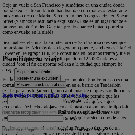
Coja un vuelo a San Francisco y sumérjase en una ciudad donde
podrá elegir entre un burrito baratísimo en un modesto restaurante
mexicano cerca de Market Street o un menú degustación en Spear
Street (y ambos le resultarán exquisitos). Este es un lugar donde el
famoso puente Golden Gate tan pronto aparece bañado por el sol
como envuelto en la niebla.
Sea cual sea el clima, la arquitectura de San Francisco es siempre
impresionante. Además de su legendario puente, también está la Coit
Tower en Telegraph Hill. Fue construida en los años treinta y fue el
Planifique su viaje
legado de Lillie Hitchcock Coit, que donó 125.000 dólares a la
ciudad "con el fin de aportar belleza a la ciudad que siempre he
amado".
Alquile un vehículo
Reservar una excursión
Es un hermoso lugar, sí, y ecléctico también. San Francisco es una
Reserve su estancia ahora
comunidad donde los hípsters viven en el barrio de Tenderloin
(«TL» para los lugareños), junto a oficinas de empresas millonarias
Inicie sesión para ganar millas con sus viajes
como Twitter y Uber. AirBnB, el servicio que permite que las
Recogida
personas alquilen sus apartamentos, comenzó aquí, y sigue
creciendo. De hecho, alojarse en el fantástico apartamento tipo loft
Fecha de recogida
-
Hora
de un residente mientras éste está fuera de la ciudad puede ser
incluso más barato que un hotel, y hará que se sienta uno de ellos.
Entrega
Teniendo en cuenta el tamaño de San Francisco (menos de un
Fecha de entrega
-
Hora
millón de personas abarrotan el área de 11 por 11 kilómetros), la