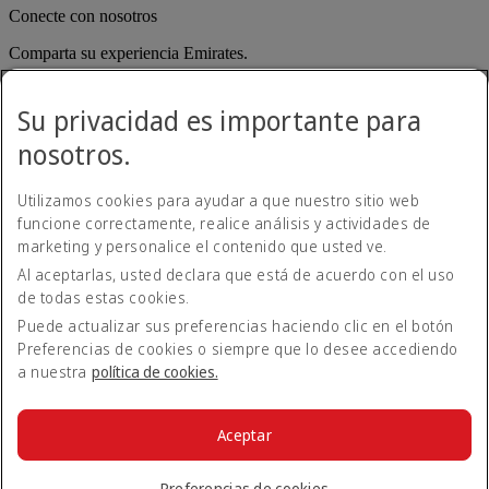
Conecte con nosotros
Comparta su experiencia Emirates.
Su privacidad es importante para
nosotros.
Utilizamos cookies para ayudar a que nuestro sitio web
funcione correctamente, realice análisis y actividades de
marketing y personalice el contenido que usted ve.
Al aceptarlas, usted declara que está de acuerdo con el uso
Declaración de accesibilidad
de todas estas cookies.
Contacte con nosotros
Política de privacidad
Puede actualizar sus preferencias haciendo clic en el botón
Condiciones generales
Preferencias de cookies o siempre que lo desee accediendo
Política de cookies
a nuestra
política de cookies.
Ciberseguridad
Declaración de transparencia de la Ley sobre la Esclavitud
Moderna
Aceptar
Mapa del sitio web
© 2026 The Emirates Group. Todos los derechos reservados.
Preferencias de cookies