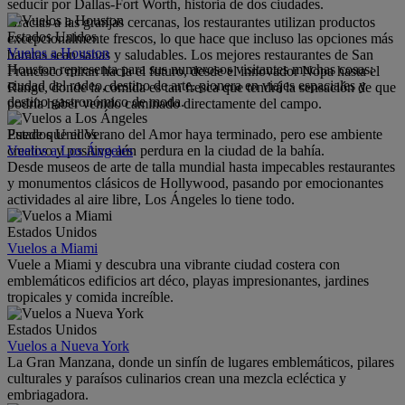
seducir por Dallas-Fort Worth, historia de dos ciudades.
Gracias a las granjas cercanas, los restaurantes utilizan productos
Estados Unidos
excepcionalmente frescos, lo que hace que incluso las opciones más
Vuelos a Houston
baratas sean sanas y saludables. Los mejores restaurantes de San
Houston representa para sus numerosos visitantes muchas cosas:
Francisco miran hacia el futuro, desde el innovador Nopa hasta el
ciudad del rodeo, destino de arte, pionera en viajes espaciales y
Range, donde la comida es tan fresca que tendrá la sensación de que
destino gastronómico de moda.
podría haber venido caminado directamente del campo.
Estados Unidos
Puede que el Verano del Amor haya terminado, pero ese ambiente
Vuelos a Los Ángeles
creativo y positivo aún perdura en la ciudad de la bahía.
Desde museos de arte de talla mundial hasta impecables restaurantes
y monumentos clásicos de Hollywood, pasando por emocionantes
actividades al aire libre, Los Ángeles lo tiene todo.
Estados Unidos
Vuelos a Miami
Vuele a Miami y descubra una vibrante ciudad costera con
emblemáticos edificios art déco, playas impresionantes, jardines
tropicales y comida increíble.
Estados Unidos
Vuelos a Nueva York
La Gran Manzana, donde un sinfín de lugares emblemáticos, pilares
culturales y paraísos culinarios crean una mezcla ecléctica y
embriagadora.