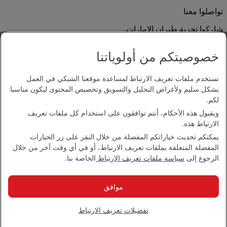
تواصلوا معنا
شاركوا تجربة طيران الإمارات.
خصوصيتكم من أولوياتنا
نستخدم ملفات تعريف الارتباط لمساعدة موقعنا الشبكي في العمل
بشكل سليم ولأغراض التحليل والتسويق وتخصيص المحتوى ليكون مناسبا
لكم.
وبقبول هذه الأحكام، أنتم توافقون على استخدام كل ملفات تعريف
بيان إمكانية الدخول
الارتباط هذه.
اتصل بنا
يمكنكم تحديث خياراتكم المفضلة من خلال النقر على زر الخيارات
سياسة الخصوصية
المفضلة المتعلقة بملفات تعريف الارتباط، أو في أي وقت آخر من خلال
الشروط والأحكام
الرجوع إلى
سياسة ملفات تعريف الارتباط
الخاصة بنا.
سياسة ملفات تعريف الارتباط
الأمن الإلكتروني
بيان الشفافية بموجب قانون مكافحة العبودية الحديثة
موافق
خريطة الموقع
مجموعة الإمارات 2026 ©، جميع الحقوق محفوظة.
تفضيلات تعريف الارتباط