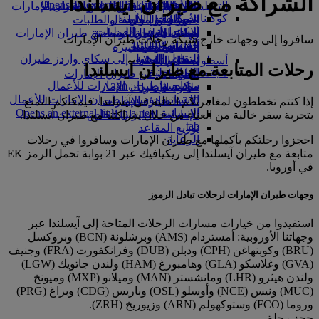
الشراكة مع طيران آيسلندا
Opens an external link in a new tab
in a new tab
التسلية للأطفال
السوق الحرة
تجربتكم على متن الطائرة
تناول الطعام في الدرجة السياحية
السفر لأصحاب الهمم مع طيران الإمارات
كوكبنا
شركاؤنا
الممتازة
متجرنا الرسمي
الأدوات والموارد
الترفيه عن الأطفال
المساعدة الخاصة والطلبات
سكاي واردز رايل
الاستدامة في العمليات
ألعاب الأطفال
وجبات الدرجة السياحية
الهاتف المتحرك وتطبيق طيران الإمارات
سافروا إلى وجهات خارج شبكة رحلات طيران الإمارات
حاسبة الأميال
السياسة البيئية
المشروبات
أنشطة للأطفال
إلغاء حجز أو تغييره
التقارير البيئية
تسجيل الدخول إلى سكاي واردز طيران
أسطول طائراتنا
تعطل الرحلات
رحلات المتابعة مع طيران آيسلندا
الإمارات
مجتمعاتنا المحلية
بوينج 777
معلومات عن طيران الإمارات
سكاي واردز+
مؤسسة طيران الإمارات للأعمال
طائرة الإمارات A380
الإنسانية
مؤسسة طيران الإمارات للأعمال
A350 طائرة الإمارات
إذا كنتم تخططون لمغامرتكم التالية في آيسلندا، فيمكنكم التمتع
الإنسانية Opens an external link in a new
الإمارات للطيران الخاص
بتجربة سفر خالية من العناء من خلال شراكتنا مع طيران آيسلندا.
tab
توزيع المقاعد
الرعاية
احجزوا رحلتكم بأكملها مع طيران الإمارات وسافروا في رحلات
متابعة مع طيران آيسلندا إلى ريكيافيك عبر 21 بوابة تحمل الرمز EK
في أوروبا.
وجهات طيران الإمارات لرحلات تبادل الرموز
استفيدوا من خيارات مسارات الرحلات المتاحة إلى آيسلندا عبر
وجهاتنا الأوروبية: أمستردام (AMS) وبرشلونة (BCN) وبروكسل
(BRU) وكوبنهاغن (CPH) ودبلن (DUB) وفرانكفورت (FRA) وجنيف
(GVA) وغلاسكو (GLA) وهامبورغ (HAM) ولندن جاتويك (LGW)
ولندن هيثرو (LHR) ومانشستر (MAN) وميلانو (MXP) وميونخ
(MUC) ونيس (NCE) وأوسلو (OSL) وباريس (CDG) وبراغ (PRG)
وروما (FCO) وستوكهولم (ARN) وزيوريخ (ZRH).
حجز رحلة