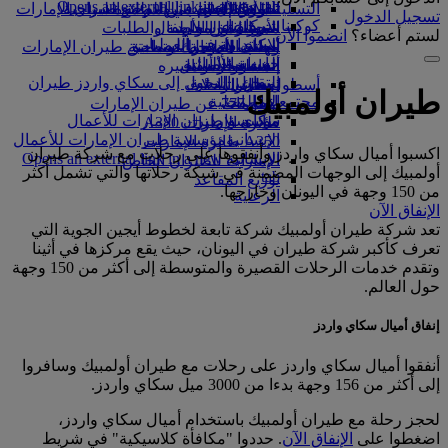
Opens an external link in a new tab
in a new tab
التسلية للأطفال
السوق الحرة
تجربتكم على متن الطائرة
تناول الطعام في الدرجة السياحية
السفر لأصحاب الهمم مع طيران الإمارات
تسجيل الدخول
كوكبنا
شركاؤنا
الممتازة
متجرنا الرسمي
الأدوات والموارد
الترفيه عن الأطفال
المساعدة الخاصة والطلبات
لستم أعضاء؟
انضموا الآن
سكاي واردز رايل
الاستدامة في العمليات
ألعاب الأطفال
وجبات الدرجة السياحية
الهاتف المتحرك وتطبيق طيران الإمارات
حاسبة الأميال
السياسة البيئية
المشروبات
أنشطة للأطفال
إلغاء حجز أو تغييره
التقارير البيئية
تسجيل الدخول إلى سكاي واردز طيران
أسطول طائراتنا
تعطل الرحلات
طيران أولمبيك
الإمارات
مجتمعاتنا المحلية
بوينج 777
معلومات عن طيران الإمارات
سكاي واردز+
مؤسسة طيران الإمارات للأعمال
طائرة الإمارات A380
الإنسانية
مؤسسة طيران الإمارات للأعمال
A350 طائرة الإمارات
اكسبوا أميال سكاي واردز وأنفقوها على رحلات مع شركة طيران
الإنسانية Opens an external link in a new
الإمارات للطيران الخاص
أولمبيك إلى الوجهات المضمنة في شبكة رحلاتها والتي تشمل أكثر
tab
توزيع المقاعد
من 150 وجهة في اليونان وخارجها.
الرعاية
الإنفاق الآن
تعد شركة طيران أولمبيك شركة تابعة لخطوط أيجين الجوية التي
تعرف كأكبر شركة طيران في اليونان، حيث يقع مركزها في أثينا
وتقدم خدمات الرحلات القصيرة والمتوسطة إلى أكثر من 150 وجهة
حول العالم.
إنفاق أميال سكاي واردز
أنفقوا أميال سكاي واردز على رحلات مع طيران أولمبيك وسافروا
إلى أكثر من 156 وجهة بدءا من 3000 ميل سكاي واردز.
لحجز رحلة مع طيران أولمبيك باستخدام أميال سكاي واردز،
اضغطوا على
الإنفاق الآن
. حددوا "مكافأة كلاسيكية" في شريط