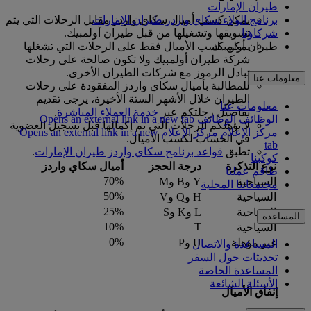
طيران الإمارات
برنامج الولاء سكاي واردز طيران الإمارات
يمكن كسب أميال سكاي واردز مقابل الرحلات التي يتم
شركاؤنا
تسويقها وتشغيلها من قبل طيران أولمبيك.
طيران أولمبيك
يمكن كسب الأميال فقط على الرحلات التي تشغلها
شركة طيران أولمبيك ولا تكون صالحة على رحلات
تبادل الرموز مع شركات الطيران الأخرى.
معلومات عنا
للمطالبة بأميال سكاي واردز المفقودة على رحلات
الطيران خلال الأشهر الستة الأخيرة، يرجى تقديم
معلومات عنا
تفاصيل رحلتكم عبر
خدمة العملاء المباشرة
.
الوظائف
الوظائف Opens an external link in a new tab
لا تؤهلكم الرحلات التي تم إكمالها قبل تسجيل العضوية
مركز الإعلام
مركز الإعلام Opens an external link in a new
في الحساب لكسب الأميال.
tab
تطبق
قواعد برنامج سكاي واردز طيران الإمارات
.
كوكبنا
نوع التذكرة
درجة الحجز
أميال سكاي واردز
طاقم عملنا
70%
السياحية
Y وB وM
مجتمعاتنا المحلية
50%
السياحية
H وQ وV
25%
السياحية
L وK وS
المساعدة
10%
T
السياحية
0%
غير مؤهلة
U وP
المساعدة والاتصال
تحديثات حول السفر
المساعدة الخاصة
الأسئلة الشائعة
إنفاق الأميال