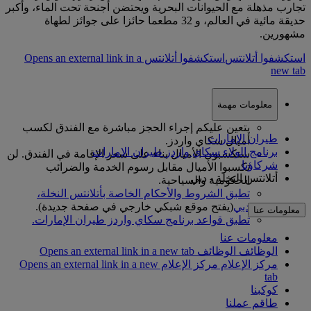
تجارب مذهلة مع الحيوانات البحرية ويحتضن أجنحة تحت الماء، وأكبر
حديقة مائية في العالم، و 32 مطعما حائزا على جوائز لطهاة
مشهورين.
استكشفوا أتلانتس
استكشفوا أتلانتس Opens an external link in a
new tab
معلومات مهمة
يتعين عليكم إجراء الحجز مباشرة مع الفندق لكسب
طيران الإمارات
أميال سكاي واردز.
برنامج الولاء سكاي واردز طيران الإمارات
ستكسبون الأميال بناء على سعر الإقامة في الفندق. لن
شركاؤنا
تكسبوا الأميال مقابل رسوم الخدمة والضرائب
أتلانتس النخلة - دبي
الحكومية والسياحية.
تطبق الشروط والأحكام الخاصة بأتلانتس النخلة،
دبي
(يفتح موقع شبكي خارجي في صفحة جديدة)
.
معلومات عنا
تطبق قواعد برنامج سكاي واردز طيران الإمارات.
معلومات عنا
الوظائف
الوظائف Opens an external link in a new tab
مركز الإعلام
مركز الإعلام Opens an external link in a new
tab
كوكبنا
طاقم عملنا