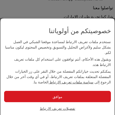
تواصلوا معنا
شاركوا تجربة طيران الإمارات.
خصوصيتكم من أولوياتنا
نستخدم ملفات تعريف الارتباط لمساعدة موقعنا الشبكي في العمل
بشكل سليم ولأغراض التحليل والتسويق وتخصيص المحتوى ليكون مناسبا
لكم.
وبقبول هذه الأحكام، أنتم توافقون على استخدام كل ملفات تعريف
بيان إمكانية الدخول
الارتباط هذه.
اتصل بنا
يمكنكم تحديث خياراتكم المفضلة من خلال النقر على زر الخيارات
سياسة الخصوصية
المفضلة المتعلقة بملفات تعريف الارتباط، أو في أي وقت آخر من خلال
الشروط والأحكام
الرجوع إلى
سياسة ملفات تعريف الارتباط
الخاصة بنا.
سياسة ملفات تعريف الارتباط
الأمن الإلكتروني
بيان الشفافية بموجب قانون مكافحة العبودية الحديثة
موافق
خريطة الموقع
مجموعة الإمارات 2026 ©، جميع الحقوق محفوظة.
تفضيلات تعريف الارتباط