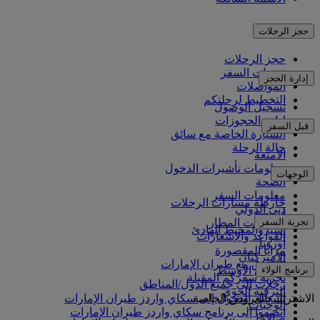
حجز الرحلات
حجز الرحلات
خدمات السفر
إدارة الحجز
المواصلات
التخطيط لرحلتكم
تسجيل الوصول
إدارة الحجوزات
قبل السفر
السيارة الخاصة مع سائق
حالة الرحلة
الأمتعة
معلومات تأشيرات الدخول
الوجهات
الصحة
معلومات السفر
خارطة مسارات الرحلات
دبي الدولي
أفريقيا
تجربة السفر
مواصلات المطار
آسيا والمحيط الهادئ
القواعد والإشعارات
أوروبا
مزايا المقصورة
الأميركتان
التسوق مع طيران الإمارات
برنامج الولاء
الشرق الأوسط
تجربة سفركم المقبلة
رحلات إلى جميع الدول/المناطق
الترفيه الجوي
الاشتراك بالعروض الخاصة
تسجيل الدخول إلى سكاي واردز طيران الإمارات
الوجبات
انضموا إلى برنامج سكاي واردز طيران الإمارات
صالاتنا