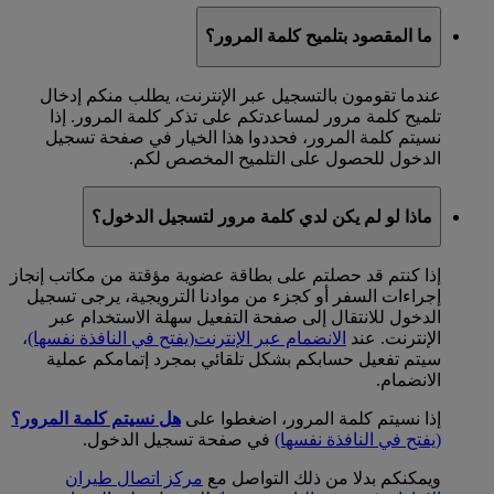
ما المقصود بتلميح كلمة المرور؟
عندما تقومون بالتسجيل عبر الإنترنت، يطلب منكم إدخال
تلميح كلمة مرور لمساعدتكم على تذكر كلمة المرور. إذا
نسيتم كلمة المرور، فحددوا هذا الخيار في صفحة تسجيل
الدخول للحصول على التلميح المخصص لكم.
ماذا لو لم يكن لدي كلمة مرور لتسجيل الدخول؟
إذا كنتم قد حصلتم على بطاقة عضوية مؤقتة من مكاتب إنجاز
إجراءات السفر أو كجزء من موادنا الترويجية، يرجى تسجيل
الدخول للانتقال إلى صفحة التفعيل سهلة الاستخدام عبر
الإنترنت. عند
الانضمام عبر الإنترنت
(يفتح في النافذة نفسها)
،
سيتم تفعيل حسابكم بشكل تلقائي بمجرد إتمامكم عملية
الانضمام.
إذا نسيتم كلمة المرور، اضغطوا على
هل نسيتم كلمة المرور؟
(يفتح في النافذة نفسها)
في صفحة تسجيل الدخول.
ويمكنكم بدلا من ذلك التواصل مع
مركز اتصال طيران