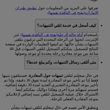
تعرفوا على المزيد من المعلومات حول
تطبيق طيران
الإمارات
(يفتح في النافذة نفسها)
.
كيف أسجل في خدمة تلقي التنبيهات؟
باستخدام
أداة حالة الرحلة
(تفتح في النافذة نفسها)
عبر
الإنترنت، ابحثوا عن الرحلة المحددة التي ترغبون بتلقي
التنبيهات بشأن حالتها. ثم اتبعوا التعليمات الواردة في صفحة
النتائج للتسجيل. يمكنكم التسجيل لتلقي التنبيهات قبل 48
ساعة من موعد مغادرة رحلة محددة أو موعد وصولها.
متى أتلقى رسائل التنبيهات، وكم يبلغ عددها؟
في حال سجلتم لتلقي
تنبيهات حول المغادرة
، فستتلقون تنبيها
فقط إذا تم تأخير موعد المغادرة لمدة تفوق 30 دقيقة. وإذا تم
تأخير موعد المغادرة التقديري الجديد لمدة 30 دقيقة إضافية،
فسيتم تنبيهكم مرة أخرى وهكذا دواليك. يمكنكم أيضا
الاشتراك خلال عملية التسجيل لتلقي تنبيه إضافي لإعلامكم
بموعد المغادرة الفعلي للرحلة.
وينطبق الأمر نفسه في حال سجلتم لتلقي تنبيهات بشأن