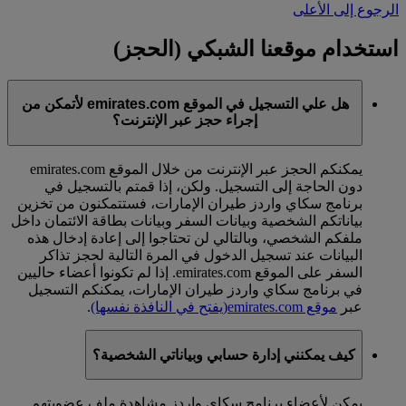
الرجوع إلى الأعلى
استخدام موقعنا الشبكي (الحجز)
هل علي التسجيل في الموقع emirates.com لأتمكن من
إجراء حجز عبر الإنترنت؟
يمكنكم الحجز عبر الإنترنت من خلال الموقع emirates.com
دون الحاجة إلى التسجيل. ولكن، إذا قمتم بالتسجيل في
برنامج سكاي واردز طيران الإمارات، فستتمكنون من تخزين
بياناتكم الشخصية وبيانات السفر وبيانات بطاقة الائتمان داخل
ملفكم الشخصي، وبالتالي لن تحتاجوا إلى إعادة إدخال هذه
البيانات عند تسجيل الدخول في المرة التالية لحجز تذاكر
السفر على الموقع emirates.com. إذا لم تكونوا أعضاء حاليين
في برنامج سكاي واردز طيران الإمارات، يمكنكم التسجيل
عبر
موقع emirates.com
(يفتح في النافذة نفسها)
.
كيف يمكنني إدارة حسابي وبياناتي الشخصية؟
يمكن لأعضاء برنامج سكاي واردز مشاهدة ملف عضويتهم