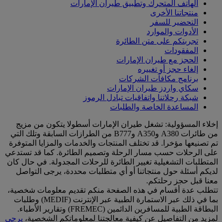
الهاتف المتحرك وتطبيق طيران الإمارات
منتجاتنا الأخرى
التحضير للسفر
الأدوات والموارد
تجربتكم على متن الطائرة
المفقودات
الحجز مع طيران الإمارات
إلغاء حجز أو تغييره
برنامج مكافآت الشركات
سكاي واردز طيران الإمارات
شبكة رحلاتنا واتفاقيات تبادل الرموز
المساعدة الخاصة والطلبات
إخلاء المسؤولية: تشغل طيران الإمارات أسطولا يتكون من مزيج
من طائرات A380 وA350 وB777 من الطرازات السابقة وتلك التي
تم تصنيعها مؤخرا. قد تختلف المنتجات والخدمات والمزايا المتوفرة
على الرحلات حسب مسار الرحلة وتصميم الطائرة. كما قد تستدعي
المتطلبات التشغيلية تغيير الطائرة للرحلات المجدولة. في حال كان
لديكم أسئلة حول منتجاتنا أو أي متطلبات محددة، يرجى التواصل
معنا قبل حجز رحلتكم.
تتطلب عدة أقسام في هذه الصفحة منكم تقديم معلومات شخصية،
بما في ذلك عبر الاستمارة الطبية عبر الإنترنت (MEDIF) وطلبات
البطاقة الطبية للمسافرين الدائمين (FREMEC) وتقارير الأطباء.
لمزيد من التفاصيل عن كيفية معالجتنا لمعلوماتكم الشخصية،
يرجى