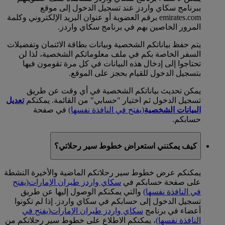
ببرنامج سكاي واردز عند تسجيل الدخول إلى موقع
emirates.com برقم العضوية أو عنوان البريد الإلكتروني وكلمة
المرور الخاصين بهم في برنامج سكاي واردز.
يتم حفظ بياناتكم الشخصية وبيانات بطاقة الائتمان وتفضيلات
السفر الخاصة بكم في ملف معلوماتكم الشخصية، لذا لن
تحتاجوا إلى إدخال هذه البيانات في كل مرة تقومون فيها
بتسجيل الدخول للقيام بحجز على الموقع.
يمكن تحديث بياناتكم الشخصية في أي وقت عن طريق
تسجيل الدخول ثم اختيار "حسابي" من القائمة. يمكنكم
تعديل
البيانات الشخصية
(يفتح في النافذة نفسها)
في صفحة
حسابكم.
كيف يمكنني استعراض خطوط سير رحلاتي؟
يمكنكم عرض خطوط سير رحلاتكم الماضية والأخيرة النشطة
على صفحة حسابكم في
سكاي واردز طيران الإمارات
(يفتح
في النافذة نفسها)
والتي يمكنكم الوصول إليها عن طريق
تسجيل الدخول إلى حسابكم في سكاي واردز. إذا لم تكونوا
أعضاء في برنامج
سكاي واردز طيران الإمارات
(يفتح في
النافذة نفسها)
، يمكنكم الاطلاع على خطوط سير رحلاتكم من