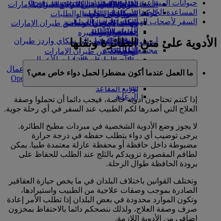
حيوانات المساعدة
Opens an external link in a new tab
in a new tab
التسلية للأطفال
السوق الحرة
تجربتكم على متن الطائرة
تناول الطعام في الدرجة السياحية
السفر لأصحاب الهمم مع طيران الإمارات
المساعدة الخاصة
كوكبنا
شركاؤنا
الممتازة
متجرنا الرسمي
الأدوات والموارد
الترفيه عن الأطفال
المساعدة الخاصة والطلبات
السفر لأصحاب الهمم
سكاي واردز رايل
الاستدامة في العمليات
ألعاب الأطفال
وجبات الدرجة السياحية
الهاتف المتحرك وتطبيق طيران الإمارات
حاسبة الأميال
السياسة البيئية
المشروبات
أنشطة للأطفال
إلغاء حجز أو تغييره
الأدوية على متن الطائرة ونقلها
التقارير البيئية
تسجيل الدخول إلى سكاي واردز طيران
أسطول طائراتنا
تعطل الرحلات
الإمارات
مجتمعاتنا المحلية
بوينج 777
معلومات عن طيران الإمارات
سكاي واردز+
مؤسسة طيران الإمارات للأعمال
طائرة الإمارات A380
الإنسانية
مؤسسة طيران الإمارات للأعمال
A350 طائرة الإمارات
ما العمل عندما أكون مضطرا لحمل دواء خاص معي؟
الإنسانية Opens an external link in a new
الإمارات للطيران الخاص
tab
توزيع المقاعد
الرعاية
إذا كنتم تحتاجون أدوية خاصة، فيجب دائما أن تحملوا وصفة
العلاج التي أصدرها لكم الطبيب عند السفر في أي رحلة جوية.
لا يجوز وضع الأدوية الشخصية في مبردات مطبخ الطائرة.
يرجى توضيب أي دواء يتطلب حفظه في درجة حرارة
مضبوطة داخل حافظة أو محفظة عازلة معتمدة طبيا. يمكن
لطاقم المقصورة تزويدكم بالثلج عند الطلب للحفاظ على
برودة الحافظة طوال الرحلة.
وتختلف القوانين باختلاف البلدان في ما يخص حيازة العقاقير
الصادرة بموجب وصفات علاجية من الطبيب واستيرادها،
وتكون الموارد محدودة في بعض البلدان إذا تطلب الأمر إعادة
صرف وصفة العلاج، ولذلك ننصحكم دائما بالاحتفاظ بمخزون
إضافي من الأدوية اللازمة.