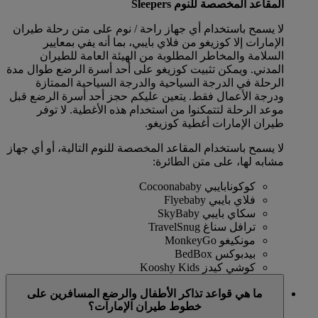
المقاعد المخصصة للنوم Sleepers
لا يسمح باستخدام أي جهاز راحة / نوم على متن رحلة طيران
الإمارات إلا كوزيغو من فلاي بايبي، بما أنه يفي بمعايير
السلامة والمخاطر المطلوبة من الهيئة العامة للطيران
المدني. ويمكن تثبيت كوزيغو على أحد أسرة الرضع طوال مدة
الرحلة في الدرجة السياحية والدرجة السياحية الممتازة
ودرجة الأعمال فقط. يتعين عليكم حجز أحد أسرة الرضع قبل
موعد الرحلة لتتمكنوا من استخدام هذه الأغطية. لا توفر
طيران الإمارات أغطية كوزيغو.
لا يسمح باستخدام المقاعد المخصصة للنوم التالية، أو أي جهاز
مشابه لها، على متن الطائرة:
كوكونابايبي Cocoonababy
فلاي بايبي Flyebaby
سكاي بايبي SkyBaby
ترافل سناغ TravelSnug
مونكيغو MonkeyGo
بيدبوكس BedBox
كوشي كيدز Kooshy Kids
ما هي قواعد تذاكر الأطفال والرضع المسافرين على
خطوط طيران الإمارات؟