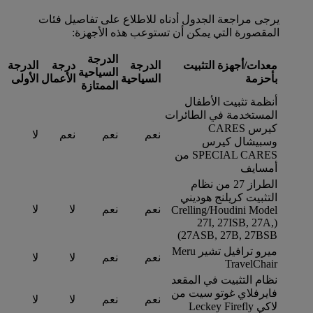
يرجى مراجعة الجدول أدناه للاطلاع على تفاصيل فئات
المقصورة التي يمكن أن تستوعب هذه الأجهزة:
الدرجة
معدات/أجهزة التثبيت
الدرجة
درجة
الدرجة
السياحية
بأحزمة
السياحية
الأعمال
الأولى
الممتازة
أنظمة تثبيت الأطفال
المستخدمة في الطائرات
كيرس CARES
نعم
نعم
نعم
لا
وسبيشال كيرس
SPECIAL CARES من
أمسايف
الطراز 27 من نظام
التثبيت كريلنج هوديني
نعم
نعم
لا
لا
Crelling/Houdini Model
‏(27I, 27ISB, 27A,
27ASB, 27B, 27BSB)
ميرو ترافيل تشير Meru
نعم
نعم
لا
لا
TravelChair
نظام التثبيت في المقعد
فايرفلاي غوتو سيت من
نعم
نعم
لا
لا
لاكي Leckey Firefly