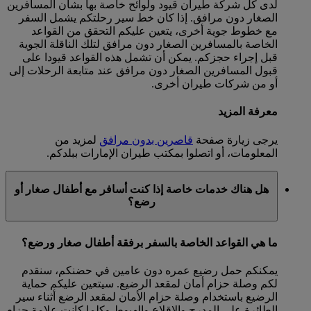
لدى كل شركة طيران قيود ولوائح خاصة بها بشأن المسافرين
الصغار دون مرافق. إذا كان خط سير رحلتكم يشمل السفر
مع خطوط جوية أخرى، يتعين عليكم التحقق من القواعد
الخاصة بالمسافرين الصغار دون مرافق لتلك الناقلة الجوية
قبل إجراء حجزكم. يمكن أن تشمل هذه القواعد قيودا على
قبول المسافرين الصغار دون مرافق عند متابعة الرحلات إلى
أو من شركات طيران أخرى.
معرفة المزيد
يرجى زيارة صفحة
قاصرين بدون مرافق
لمزيد من
المعلومات، أو اتصلوا بمكتب طيران الإمارات ببلدكم.
هل هناك خدمات خاصة إذا كنت أسافر مع أطفال صغار أو
رضع؟
ما هي القواعد الخاصة بالسفر برفقة أطفال صغار ورضع؟
يمكنكم حمل رضيع عمره دون عامين في حضنكم، سنقدم
لكم وصلة حزام أمان لمقعد الرضيع. سيتعين عليكم حماية
الرضيع باستخدام وصلة حزام الأمان لمقعد الرضع أثناء سير
الطائرة على المدرج والإقلاع والهبوط وكلما كانت علامة حزام