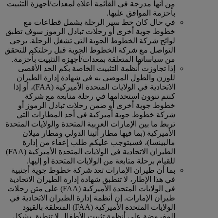
من أنها مدرجة في القائمة أعلاه لمعدات/أجهزة التثبيت
بأحزمة الموافق عليها.
في حال كان خط سير الرحلة يشمل قطاعات مع
خطوط جوية أخرى أو رحلات تبادل الرموز سوف تطبق
لوائح شركة الخطوط الجوية التي تشغل الرحلة. يرجى
التواصل مع شركة الخطوط الجوية قبل رحلتكم للتحقق
من سياساتها المتعلقة بمعدات/أجهزة التثبيت بأحزمة.
إذا تجاوزت أنظمة التثبيت الخاصة بكم الحد الأقصى
للوزن والطول الموصى به في شهادة إدارة الطيران
الاتحادية في الولايات المتحدة الأميركية (FAA)، أو إذا
كنتم تنوون استخدامها في رحلة متابعة مع شركة
خطوط جوية أخرى أو ضمن رحلات تبادل الرموز أو
شركة خطوط جوية أميركية في أحد المطارات التي
تربط ما بين الإمارات العربية المتحدة والولايات المتحدة
الأميركية (بما فيها مطار أثينا الدولي ومطار ميلان
مالبينسا)، فسيتوجب عليكم طلب إعفاء من إدارة
الطيران الاتحادية في الولايات المتحدة الأميركية (FAA)
للقيام برحلة متابعة من الولايات المتحدة أو إليها.
بما أن طيران الإمارات تعد شركة خطوط جوية أجنبية
في هذا الإطار، لا تنطبق شهادة إدارة الطيران الاتحادية
في الولايات المتحدة الأميركية (FAA) على متن رحلات
طيران الإمارات. إن أنظمة إدارة الطيران الاتحادية في
الولايات المتحدة الأميركية (FAA) المتعلقة بالقيود
المفروضة على أنظمة تثبيت الأطفال لا تنطبق بشكل