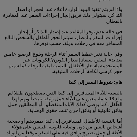
وإذا لم يتم تنفيذ البنود الواردة أعلاه عند الحجز أو إصدار
التذاكر، سيتولى ذلك فريق إنجاز إجراءات السفر عند المغادرة
بالمطار.
في حالة عدم توفر المقاعد عند إصدار التذاكر أو إنجاز
إجراءات السفر بالمطار، سيتم الحجز للطفل والشخص البالغ
المسافر معه في رحلات بديلة، حسب توفرها.
وفي حالة تغير خطط السفر أثناء الرحلة وبلوغ الرضيع عامين
بعد بدء السفر، سيعاد إصدار الكوبون/الكوبونات غير
المستخدمة بأسعار الأطفال بالنسبة لبقية الرحلة كما سيتم
حجز كرسي لكافة الرحلات المتبقية.
هام: شروط السفر إلى كندا
بالنسبة للآباء المسافرين إلى كندا الذين يصطحبون طفلا لم
يبلغ 18 عاما، يتعين على الآباء حمل وثيقة تثبت أبوتهم لهذا
الطفل. كما يوصى كذلك الآباء المنفصلين أو المطلقين حمل
وثائق قانونية أو وثائق أخرى تثبت حقوق الوصاية.
أما بالنسبة للأطفال المسافرين إلى كندا بمفردهم أو بصحبة
أشخاص بالغين من دون وصاية قانونية، فيتعين على هؤلاء
الأطفال حمل تصريح يوافق فيه على السفر موقعا من الوالد