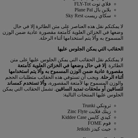
فلاي توت FLY-Tot
بلاين بال Plane Pal
سكاي ريست Sky Rest
لا يمكنكم نقل هذه العناصر على متن الطائرة إلا في حال
وضعها في الخزائن العلوية كأمتعة مقصورة عادية ضمن الوزن
المسموح به وألا يتم استخدامها أثناء الرحلة.
الحقائب التي يمكن الجلوس عليها
لا يمكنكم نقل الحقائب التي يمكن الجلوس عليها على متن
الطائرة
إلا في حال وضعها في الخزائن العلوية كأمتعة
مقصورة عادية ضمن الوزن المسموح به وألا يتم استخدامها
أثناء الرحلة
. ويجب أن تستوفي هذه الحقائب متطلبات الحجم
والوزن المسموح بها لأمتعة المقصورة،
وألا تستخدم كمساند
للساقين أو ملحقات تمديد الساقين
. تشمل الحقائب التي يمكن
الجلوس عليها المنتجات التالية:
ترونكي Trunki
زينك فلايت Zinc Flyte
كيدي كايس Kiddee Case
فوم FOME
جيت كيدز Jetkids