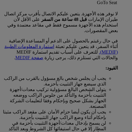
GoTo Seat
لا نوفر هذه الأجهزة. يتعين عليكم الاتصال بأقرب مركز اتصال
طيران الإمارات
قبل 48 ساعة من السفر
على الأقل لأن
استخدام هذه الأجهزة مسموح فقط في مقاعد معتمدة وفي
بعض المقصورات.
في حال رغبتم بالحصول على الدعم أو المساعدة الإضافية
أثناء السفر، قد يتعين عليكم تعبئة
استمارة المعلومات الطبية
(MEDIF).
للتعرف على أسباب تقديم استمارة MEDIF
والحالات التي تستلزم ذلك، يرجى زيارة
صفحة MEDIF
.
القيود:
يجب أن يجلس شخص بالغ مسؤول بالقرب من الراكب
الذي سيضع جهاز التثبيت بأحزمة.
يتولى الشخص البالغ مسؤولية تركيب معدات/أجهزة
التثبيت بأحزمة والتأكد من جلوس الراكب ووضعه
الجهاز بشكل صحيح وبإحكام وفقا لتعليمات الشركة
المصنعة.
يجب أن يكون أيضا حزام الأمان على مقعد الراكب مثبتا
بإحكام أثناء وضع الراكب جهاز التثبيت بأحزمة.
لن يسمح بإدخال معدات/أجهزة التثبيت بأحزمة في
المطار إلا في حال استيفائها كل الشروط وبعد التأكد