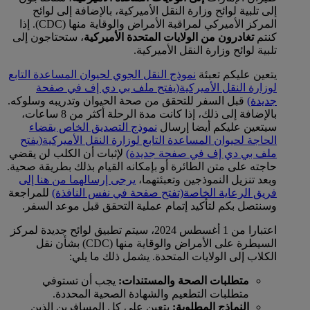
إلى تلبية لوائح وزارة النقل الأميركية، بالإضافة إلى لوائح
المركز الأميركي لمراقبة الأمراض والوقاية منها (CDC). إذا
كنتم
تغادرون من الولايات المتحدة الأميركية
، ستحتاجون إلى
تلبية لوائح وزارة النقل الأميركية.
يتعين عليكم تعبئة
نموذج النقل الجوي لحيوان المساعدة التابع
لوزارة النقل الأميركية
(يفتح ملف بي دي إف في صفحة
جديدة)
قبل السفر للتحقق من صحة الحيوان وتدريبه وسلوكه.
بالإضافة إلى ذلك، إذا كانت مدة الرحلة أكثر من 8 ساعات،
سيتعين عليكم أيضا إرسال
نموذج التصديق الخاص بقضاء
الحاجة لحيوان المساعدة التابع لوزارة النقل الأميركية
(يفتح
ملف بي دي إف في صفحة جديدة)
لإثبات أن الكلب لن يقضي
حاجته على متن الطائرة أو بإمكانه القيام بذلك بطريقة صحية.
وبعد تنزيل النموذجين وتعبئتهما،
يرجى إرسالهما من هنا إلى
فريق الرعاية الخاصة
(تفتح صفحة في نفس النافذة)
للمراجعة
وسنتصل بكم لتأكيد إتمام عملية التحقق قبل موعد السفر.
اعتبارا من 1 أغسطس 2024، سيتم تطبيق لوائح جديدة لمركز
السيطرة على الأمراض والوقاية منها (CDC) بشأن نقل
الكلاب إلى الولايات المتحدة. يشمل ذلك ما يلي:
متطلبات الصحة والمستندات:
يجب أن تستوفي
متطلبات التطعيم والشهادة الصحية المحددة.
النماذج المطلوبة:
يتعين على كل المسافرين الذين