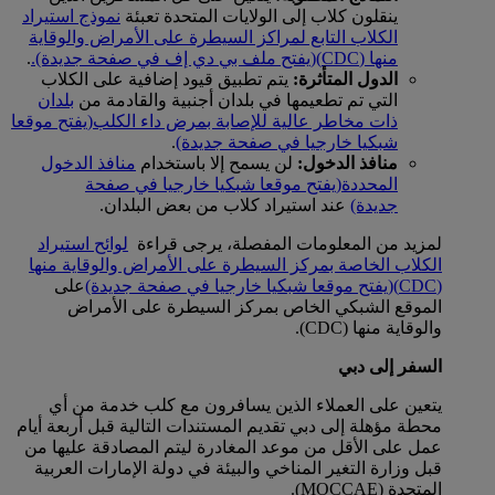
ينقلون كلاب إلى الولايات المتحدة تعبئة
نموذج استيراد
الكلاب التابع لمراكز السيطرة على الأمراض والوقاية
منها (CDC)
(يفتح ملف بي دي إف في صفحة جديدة).
.
الدول المتأثرة:
يتم تطبيق قيود إضافية على الكلاب
التي تم تطعيمها في بلدان أجنبية والقادمة من
بلدان
ذات مخاطر عالية للإصابة بمرض داء الكلب
(يفتح موقعا
شبكيا خارجيا في صفحة جديدة)
.
منافذ الدخول:
لن يسمح إلا باستخدام
منافذ الدخول
المحددة
(يفتح موقعا شبكيا خارجيا في صفحة
جديدة)
عند استيراد كلاب من بعض البلدان.
لمزيد من المعلومات المفصلة، يرجى قراءة
لوائح استيراد
الكلاب الخاصة بمركز السيطرة على الأمراض والوقاية منها
(CDC)
(يفتح موقعا شبكيا خارجيا في صفحة جديدة)
على
الموقع الشبكي الخاص بمركز السيطرة على الأمراض
والوقاية منها (CDC).
السفر إلى دبي
يتعين على العملاء الذين يسافرون مع كلب خدمة من أي
محطة مؤهلة إلى دبي تقديم المستندات التالية قبل أربعة أيام
عمل على الأقل من موعد المغادرة ليتم المصادقة عليها من
قبل وزارة التغير المناخي والبيئة في دولة الإمارات العربية
المتحدة (MOCCAE).