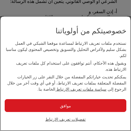
الشرعي أو الوصي القانوني. يتعين أن تشمل هذه الرسالة:
أ- إذن السفر، و
ب- الوجهة في كندا، مع تحديد مدة الإقامة، و
ج- عنوان الشخص الموقع وتفاصيل الاتصال به هاتفيا.
خصوصيتكم من أولوياتنا
*يسمح بالسفر لطفلين رضيعين مع رفيقين بالغين في حالة
توفر مقاعد مناسبة وأقنعة للأكسجين.
نستخدم ملفات تعريف الارتباط لمساعدة موقعنا الشبكي في العمل
بشكل سليم ولأغراض التحليل والتسويق وتخصيص المحتوى ليكون مناسبا
كيف يمكنني إجراء الترتيبات المتعلقة بالسفر لأصحاب
الهمم أو تقديم طلبات خاصة؟
لكم.
وبقبول هذه الأحكام، أنتم توافقون على استخدام كل ملفات تعريف
الارتباط هذه.
يرجى الاتصال
بمكتب طيران الإمارات المحلي
وسنبذل
الرجوع إلى الأعلى
قصارى جهدنا لتلبية احتياجاتكم.
يمكنكم تحديث خياراتكم المفضلة من خلال النقر على زر الخيارات
المفضلة المتعلقة بملفات تعريف الارتباط، أو في أي وقت آخر من خلال
السفر لأصحاب الهمم
الرجوع إلى
سياسة ملفات تعريف الارتباط
الخاصة بنا.
موافق
السفر لأصحاب الهمم
تفضيلات تعريف الارتباط
يمكنكم الحصول على مزيد من المعلومات عن
السفر
لأصحاب الهمم هنا
.