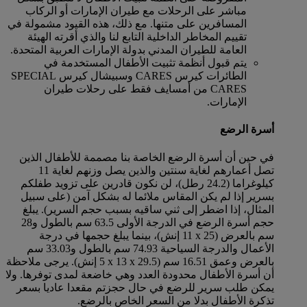
مباشر على الرحلات مع طيران الإمارات أو الركاب
المسافرين على متنها. مع ذلك، هذه القيود مشمولة في
تقييم المخاطر الداخلية التابع لنا والذي أقرته الهيئة
العامة للطيران المدني بدولة الإمارات العربية المتحدة.
يتم قبول أنظمة تثبيت الأطفال المستخدمة في
الطائرات كيرس CARES وسبيشال كيرس SPECIAL
CARES من أمسايف فقط على رحلات طيران
الإمارات.
أسرة الرضع
في حين أن أسرة الرضع الخاصة بنا مصممة للأطفال الذين
تصل أعمارهم لغاية سنتين والذين يصل وزنهم لغاية 11
كيلوغراما (24.2 رطل)، لن نكون قادرين على تزويد طفلكم
بسرير إذا لم يكن المقاس ملائما له بشكل آمن (على سبيل
المثال، إذا اضطر إلى ثني ساقيه بسبب حجم السرير). يبلغ
حجم أسرة الرضع في الدرجة الأولى 63.5 سم بالطول و28
سم بالعرض (25 x ‏11 إنش)، بينما يبلغ حجمها في درجة
الأعمال والدرجة السياحية 74.93 سم بالطول و33.03 سم
بالعرض وعمق 16.51 سم (29.5 x ‏13 x ‏5 إنش). يرجى ملاحظة
أن أسرة الأطفال محدودة العدد وهي خاضعة لمدى توفرها. ولا
يمكن طلب سرير للرضع في حال حجزتم مقعدا عاديا بسعر
تذكرة الأطفال بدلا من السعر الخاص بالرضع.