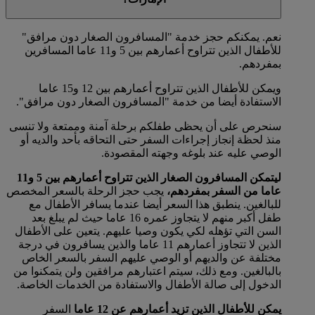
نعم. يمكنكم حجز خدمة "المسافرون الصغار دون مرافق"
للأطفال الذين تتراوح أعمارهم بين 5 و11 عاما المسافرين
بمفردهم.
ويمكن للأطفال الذين تتراوح أعمارهم بين 12 و15 عاما
الاستفادة أيضا من خدمة "المسافرون الصغار دون مرافق".
سنحرص على أن يحظى طفلكم برحلة آمنة وممتعة ولا تنسى
منذ لحظة إنجاز إجراءات السفر حتى التحاقه بأحد والديه أو
الوصي عليه عند بلوغه وجهته المقصودة.
ليتمكن المسافرون الصغار الذين تتراوح أعمارهم بين 5 و11
عاما من السفر بمفردهم،
يجب حجز الرحلة بالسعر المخصص
للبالغين. ينطبق هذا السعر أيضا عندما يسافر الأطفال مع
طفل أكبر منهم لا يتجاوز عمره 16 عاما حيث لم يبلغ بعد
السن التي تؤهله لكي يكون وصيا عليهم. يتعين على الأطفال
الذين لا تتجاوز أعمارهم 11 عاما والذين يسافرون في درجة
مختلفة عن والديهم أو الوصي عليهم السفر بالسعر الخاص
بالبالغين. ومع ذلك، سيتم اعتبارهم مرافقين ولن يتمكنوا من
الدخول إلى صالة الأطفال والاستفادة من الخدمات الخاصة.
يمكن للأطفال الذين تزيد أعمارهم عن 12 عاما
السفر