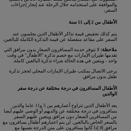
والموافقة على استخدامه خلال الرحلة عند إنجاز إجراءات
السفر،
الأطفال من 2 إلى 11 سنة
يتم كذلك تخفيض قيمة تذاكر الأطفال الذين يجلسون عند
السفر على مقاعد منفصلة عن قيمة التذكرة الكاملة للبالغين.
ملاحظة:
لا تتوفر خدمة المسافرون الصغار بدون مرافق التي
تقدمها طيران الإمارات مع خصم تذكرة ''الأطفال'' في وقت
واحد - ويتعين في هذه الحالة شراء تذكرة البالغين كاملة.
يرجى الاتصال بمكتب طيران الإمارات المحلي لحجز تذكرة
طفل بدون مرافق.
الأطفال المسافرون في درجة مختلفة عن درجة سفر
الوالدين
يعد الأطفال الذين تتراوح أعمارهم بين 5 و11 عاما والذين
يسافرون في درجة مختلفة عن والديهم أو الوصي عليهم أيضا
من المسافرين الصغار دون مرافق ويتعين عليهم السفر
بالسعر الخاص بالبالغين. لن يتم اعتبارهم أطفال يسافرون مع
مرافق إلا إذا كانوا يسافرون على متن الدرجة نفسها مع