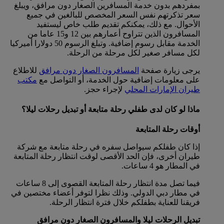
بمفردهم بدون خدمة المسافرين الصغار دون مرافق، ويبلغ
سعر تذكرتهم نفس السعر المخصص للبالغين في جميع
الأحوال. مع ذلك، يمكنكم تقديم طلب خاص ليستفيد
المسافرون الذين تتراوح أعمارهم بين 12 و15 عاما من
الخدمة مقابل رسوم إضافية. وتبلغ الرسوم 50 دولارا أميركيا
لكل مسافر صغير لكل مرحلة من الرحلة.
يرجى زيارة صفحة
المسافرون الصغار دون مرافق
للاطلاع
على معلومات إضافية حول الخدمة، أو التواصل مع
مكتب
طيران الإمارات المحلي
لإجراء حجز.
ماذا لو كان لدى طفلي رحلة متابعة أو تبديل رحلات ليلا؟
أوقات رحلة المتابعة
إذا كان طفلكم سيواصل سفره في رحلة متابعة مع شركة
طيران أخرى، فإن الحد الأقصى لوقت انتظار رحلة المتابعة
في المطار هو 4 ساعات.
فيما تصل مدة انتظار رحلة المتابعة القصوى إلى 8 ساعات
في مطار دبي الدولي. وذلك نظرا لتوفر أعضاء مختصين في
فريقنا للعناية بطفلكم خلال فترة انتظار الرحلة.
تبديل الرحلات ليلا والمسافرون الصغار دون مرافق