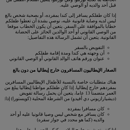
قبل أحد والديه أو الوصي عليه.
إذا كان طفلكم يسافر إلى كندا بمفرده، أو بصحبة شخص بالغ
ليس لديه وصاية قانونية عليه، نوصي بشدة أن تعطوا طفلكم
خطابا بالموافقة على السفر. يتعين أن يكون الخطاب موقعا
من الوصي القانوني أو أحد الوالدين الحائز على الحضانة
القانونية. يتعين أن تشمل الرسالة هذه التفاصيل:
التفويض بالسفر
أن وجهته هي كندا ومدة إقامة طفلكم
عنوان ورقم هاتف الوالد القانوني أو الوصي القانوني
الصغار الإيطاليون المسافرون خارج إيطاليا من دون بالغ
هناك متطلبات خاصة بالنسبة للأطفال الإيطاليين المسافرين
بمفردهم خارج إيطاليا. إذا كان طفلكم مواطنا إيطاليا يبلغ من
العمر متضمنا 13 عاما، يتعين أن يحمل رسالة تفويض
(ديشيارازيوني دي أفيدو) من الشرطة المحلية (كويستورا) إذا:
كان مسافرا بمفرده
كان يسافر مع شخص ليس وصيا قانونيا عليه أو أحد
والديه (كما هو محدد في جواز سفره)
إذا كنتم تعيشون خارج البلاد، يمكنكم الحصول على هذا