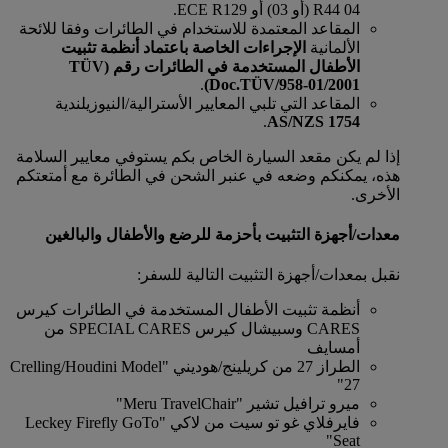
R44 04 (أو 03) أو ECE R129.
المقاعد المعتمدة للاستخدام في الطائرات وفقا للائحة
الألمانية
الإجراءات الخاصة باعتماد أنظمة تثبيت
الأطفال المستخدمة في الطائرات
رقم (TÜV
.
Doc.TÜV/958-01/2001)
المقاعد التي تلبي المعايير الأسترالية/النيوزيلندية
.
AS/NZS 1754
إذا لم يكن مقعد السيارة الخاص بكم يستوفي معايير السلامة
هذه، يمكنكم وضعه في عنبر الشحن في الطائرة مع أمتعتكم
الأخرى.
معدات/أجهزة التثبيت بأحزمة للرضع والأطفال والبالغين
نقبل بمعدات/أجهزة التثبيت التالية للسفر:
أنظمة تثبيت الأطفال المستخدمة في الطائرات كيرس
CARES وسبيشال كيرس SPECIAL CARES من
أمسايف
الطراز 27 من كريلينج/هوديني "Crelling/Houdini Model
27"
ميرو ترافيل تشير "Meru TravelChair"
فايرفلاي غو تو سيت من لاكي "Leckey Firefly GoTo
Seat"