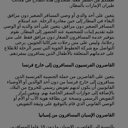
طيران الإمارات بالمطار.
يتعين على أحد والدي أو وصي المسافر الصغير دون مرافق
البقاء في المطار إلى حين مغادرة الرحلة. عند استلام
المسافر الصغير دون مرافق، يتعين على أحد والديه أو الوصي
عليه تقديم إثبات للشخصية عند الحضور إلى المطار. نقوم
بتوفير خدمة المسافرون الصغار دون مرافق فقط على متن
رحلاتنا، وليس على متن رحلات شركائنا الجويين. يرجى
التواصل مع شركة الخطوط الجوية التي تسير الرحلة للاطلاع
على خدماتهم المتعلقة بالأطفال الذين يسافرون بمفردهم.
القاصرون الفرنسيون المسافرون إلى خارج فرنسا
يتعين على القاصرين من حملة الجنسية الفرنسية الذين
يسافرون إلى خارج فرنسا من دون أحد الوالدين أو الأوصياء
القانونيين أن يكون لديهم تفويض رسمي للخروج من البلاد،
بالإضافة إلى جوازات السفر الخاصة بهم. ويتعين إبراز
التفويض الرسمي ونسخة عن بطاقة هوية الأب أو الأم أو
الوصي القانوني الذي قام بالتوقيع على وثيقة التفويض.
القاصرون الإسبان المسافرون من إسبانيا
بالنسبة إلى القاصرين الإسبان ما دون 18 عاما المسافرين