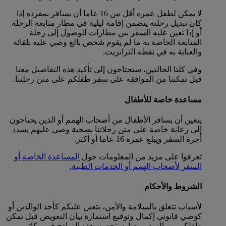
لا يمكن لطفل عمره أقل من 16 عاما أن يسافر بمفرده إذا
كان تبديل رحلته يتضمن إقامة ليلية في مطار متابعة الرحلة
أو إذا تعين عليه السفر بين مطارات للوصول إلى رحلة
المتابعة الخاصة به ما لم يقوم شخص بالغ وصي عليه بلقائه
والعناية به في نقطة الترانزيت.
وفي كلتا الحالتين، ستحتاجون إلى تأكيد هذه التفاصيل معنا
قبل تمكننا من الموافقة على سفر طفلكم على متن رحلتنا.
مساعدة خاصة للأطفال
يتعين أن يسافر الأطفال من أصحاب الهمم أو الذين يحتاجون
إلى رعاية خاصة على متن رحلاتنا بصحبة وصي عليهم يسدد
أجرة السفر ويبلغ عمره 16 عاما أو أكثر.
تعرفوا على مزيد من المعلومات حول
المساعدة الخاصة أو
السفر لأصحاب الهمم أو الخدمات الطبية.
الشروط والأحكام
لأسباب تتعلق بالسلامة والأمن، يتعين عليكم كأحد الوالدين أو
كوصي قانوني إكمال وتوقيع استمارة بيان التعويض قبل تمكن
طفلكم من السفر معنا. ستجدون هذه النماذج في مكاتب