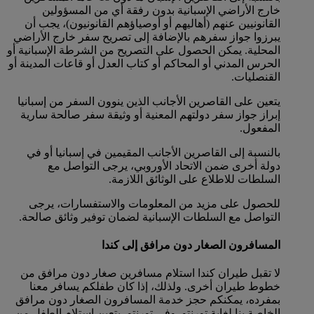
خارج الأراضي الإسبانية بدون رفقة أي من المسؤولين
القانونيين عنهم (أهاليهم أو أوصياؤهم القانونيون)، يجب أن
يبرزوا جواز سفرهم بالإضافة إلى تصريح سفر خارج الأراضي
المحلية. يمكن الحصول على التصريح من الشرطة الإسبانية أو
الحرس المدني أو المحاكم أو كتاب العدل أو قاعات المدينة أو
القنصليات.
يتعين على القاصرين الأجانب الذين ينوون السفر من إسبانيا
إبراز جواز سفر دولتهم المعنية أو وثيقة سفر صالحة سارية
المفعول.
بالنسبة إلى القاصرين الأجانب المقيمين في إسبانيا أو في
دولة أخرى ضمن الاتحاد الأوروبي، يرجى التواصل مع
السلطات للاطلاع على الوثائق اللازمة.
للحصول على مزيد من المعلومات والاستفسارات، يرجى
التواصل مع السلطات الإسبانية لضمان توفير وثائق صالحة.
المسافرون الصغار دون مرافق إلى كندا
لا تقبل طيران كندا استلام مسافرين صغار دون مرافق من
خطوط طيران أخرى. ولذلك، إذا كان طفلكم يسافر معنا
بمفرده، يمكنكم حجز خدمة المسافرون الصغار دون مرافق
الخاصة بنا لغاية تورنتو. وفي تورنتو، يتعين استلام الطفل من