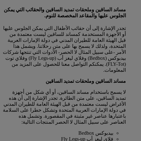
مساند الساقين وملحقات تمديد الساقين والحقائب التي يمكن
الجلوس عليها والمقاعد المخصصة للنوم.
تجدر الإشارة إلى أن حقائب الأطفال التي يمكن الجلوس عليها
أو الأجهزة المستخدمة كمساند للساقين ليست معتمدة من
قبل الهيئة العامة للطيران المدني في دولة الإمارات العربية
المتحدة، ولذلك لا يسمح بها على متن رحلاتنا. ويشمل هذا
الأمر -على سبيل المثال لا الحصر- الأدوات التي تنتجها شركات
بيدبوكس (Bedbox) وفلاي ليغز أب (Fly Legs-up) وفلاي توت
(FLY-Tot). يمكنكم التواصل معنا للحصول على المزيد من
المعلومات.
مساند الساقين وملحقات تمديد الساقين
لا يسمح باستخدام مساند الساقين، أو أي شكل من أجهزة
تمديد الساقين، على متن الطائرة. تجدر الإشارة إلى أن هذه
الأغراض ليست معتمدة من قبل الهيئة العامة للطيران المدني
في دولة الإمارات العربية المتحدة وتشكل خطرا على السلامة
باعتبارها عناصر غير مثبتة في المقصورة. وتشمل هذه
العناصر على سبيل المثال لا الحصر المنتجات التالية:
بيدبوكس Bedbox
فلاي ليغز أب Fly Legs-up