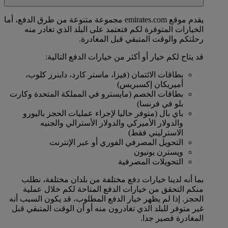
يقدم موقع emirates.com مجموعة متنوعة من طرق الدفع، أما
الخيارات المتوفرة لكم فتعتمد على البلد الذي تغادر منه
رحلتكم والوقت المتبقي قبل المغادرة.
قد يتاح لكم خيار أو أكثر من خيارات الدفع التالية:
بطاقات الائتمان (فيزا، ماستر كارد، داينرز كلوب،
أميريكان إكسبريس)
بطاقات الخصم (مايسترو في المملكة المتحدة وكارت
بلو في فرنسا)
باي بال (متوفر حاليا لإجراء عمليات الحجز باليورو
والدولار الأميركي والدولار الأسترالي والجنيه
الاسترليني فقط)
التحويل المصرفي الفوري أو عبر الإنترنت
ويسترن يونيون
التحويلات المصرفية
بما أنه لدينا خيارات دفع مختلفة من بلدان مختلفة، نطلب
منكم التحقق من خيارات الدفع المتاحة لكم خلال عملية
الحجز. إذا لم يظهر خيار الدفع المطلوب، قد يكون السبب أنه
غير متوفر للبلد الذي تغادرون منه أو أن الوقت المتبقي قبل
المغادرة قصير جدا.