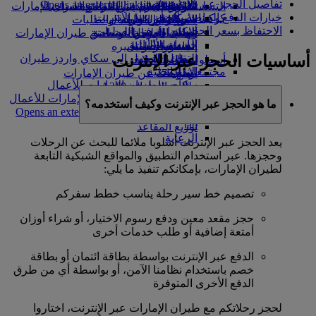
تفاصيل الحجز عبر الإنترنت
Opens an external link in a new tab
in a new tab
التسلية للأطفال
السوق الحرة
تجربتكم على متن الطائرة
تناول الطعام في الدرجة السياحية
السفر لأصحاب الهمم مع طيران الإمارات
خيارات الدفع الخاصة بالحجز عبر الإنترنت
كوكبنا
شركاؤنا
الممتازة
متجرنا الرسمي
الأدوات والموارد
الترفيه عن الأطفال
المساعدة الخاصة والطلبات
الاحتفاظ بسعر الحجز
سكاي واردز رايل
الاستدامة في العمليات
ألعاب الأطفال
وجبات الدرجة السياحية
الهاتف المتحرك وتطبيق طيران الإمارات
حاسبة الأميال
السياسة البيئية
المشروبات
أنشطة للأطفال
إلغاء حجز أو تغييره
أساسيات الحجز عبر الإنترنت
التقارير البيئية
تسجيل الدخول إلى سكاي واردز طيران
أسطول طائراتنا
تعطل الرحلات
الإمارات
مجتمعاتنا المحلية
بوينج 777
معلومات عن طيران الإمارات
سكاي واردز+
مؤسسة طيران الإمارات للأعمال
طائرة الإمارات A380
الإنسانية
مؤسسة طيران الإمارات للأعمال
A350 طائرة الإمارات
ما هو الحجز عبر الإنترنت وكيف أستخدمه؟
الإنسانية Opens an external link in a new
الإمارات للطيران الخاص
tab
توزيع المقاعد
الرعاية
يعد الحجز عبر الإنترنت أسلوبا ملائما للبحث عن الرحلات
وحجزها. عبر استخدام التطبيق والمواقع الشبكية التابعة
لطيران الإمارات، بإمكانكم تنفيذ ما يلي:
تصميم خط سير رحلة يناسب خطط سفركم
حجز مقعد معين ودفع رسوم الاختيار، أو شراء أوزان
أمتعة إضافية أو طلب خدمات أخرى
الدفع عبر الإنترنت بواسطة بطاقة ائتمان أو بطاقة
خصم باستخدام نظامنا الآمن، أو بواسطة أي من طرق
الدفع الأخرى المتوفرة
لحجز رحلاتكم مع طيران الإمارات عبر الإنترنت، اختاروا