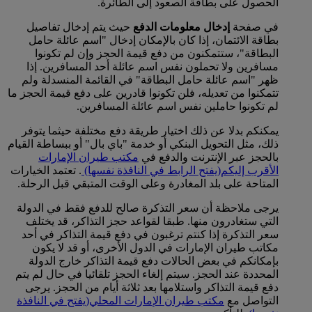
الحصول على بطاقة الصعود إلى الطائرة.
في صفحة
إدخال معلومات الدفع
حيث يتم إدخال تفاصيل
بطاقة الائتمان، إذا كان بالإمكان إدخال "اسم عائلة حامل
البطاقة"، ستتمكنون من دفع قيمة الحجز وإن لم تكونوا
مسافرين ولا تحملون نفس اسم عائلة أحد المسافرين. إذا
ظهر "اسم عائلة حامل البطاقة" في القائمة المنسدلة ولم
تتمكنوا من تعديله، فلن تكونوا قادرين على دفع قيمة الحجز ما
لم تكونوا حاملين نفس اسم عائلة المسافرين.
يمكنكم بدلا عن ذلك اختيار طريقة دفع مختلفة حيثما يتوفر
ذلك، مثل التحويل البنكي أو خدمة "باي بال" أو ببساطة القيام
بالحجز عبر الإنترنت والدفع في
مكتب طيران الإمارات
الأقرب إليكم
(يفتح الرابط في النافذة نفسها)
. تعتمد الخيارات
المتاحة على بلد المغادرة وعلى الوقت المتبقي قبل الرحلة.
يرجى ملاحظة أن سعر التذكرة صالح للدفع فقط في الدولة
التي ستغادرون منها. طبقا لقواعد حجز التذاكر، قد يختلف
سعر التذكرة إذا كنتم ترغبون في دفع قيمة التذاكر في أحد
مكاتب طيران الإمارات في الدول الأخرى، أو قد لا يكون
بإمكانكم في بعض الحالات دفع قيمة التذاكر خارج الدولة
المحددة عند الحجز. سيتم إلغاء الحجز تلقائيا في حال لم يتم
دفع قيمة التذاكر واستلامها بعد ثلاثة أيام من الحجز. يرجى
التواصل مع
مكتب طيران الإمارات المحلي
(يفتح في النافذة