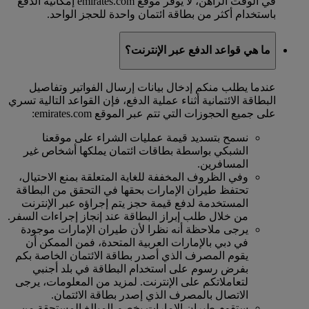
في الوقت الراهن، لا يوفر موقع emirates.com إمكانية الدفع
باستخدام أكثر من بطاقة ائتمان واحدة للحجز الواحد.
ما هي قواعد الدفع عبر الإنترنت؟
عندما يطلب منكم إدخال بيانات إرسال الفواتير وتفاصيل
البطاقة الائتمانية أثناء عملية الدفع، فإن القواعد التالية تسري
على جميع الحجوزات التي تتم عبر الموقع emirates.com:
نسمح بتسديد قيمة عمليات الشراء على موقعنا
الشبكي بواسطة بطاقات ائتمان يملكها أشخاص غير
المسافرين.
وفي الظروف المخففة للغاية المتعلقة بمنع الاحتيال،
تحتفظ طيران الإمارات بحقها في التحقق من البطاقة
المستخدمة لدفع قيمة حجز يتم إجراؤه عبر الإنترنت
من خلال طلب إبراز البطاقة عند إنجاز إجراءات السفر.
يرجى ملاحظة أنه نظرا لأن طيران الإمارات موجودة
في دبي بالإمارات العربية المتحدة، فمن الممكن أن
يقوم المصرف الذي أصدر بطاقة الائتمان الخاصة بكم
بفرض رسوم على استخدام البطاقة في بلد أجنبي
لتعاملاتكم على الإنترنت. لمزيد من المعلومات، يرجى
الاتصال بالمصرف الذي إصدر بطاقة الائتمان.
ستقوم طيران الإمارات بخصم المبالغ المستحقة من