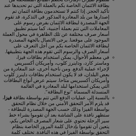
بطاقة الائتمان الخاصة بكم بالعملة التي تم تحديدها عند
تأكيد الحجز. إذا كنتم لا تستخدمون بطاقة ائتمان تم
إصدارها من بلد المغادرة المذكور في التذكرة، قد تقوم
الجهة المصدرة لبطاقة الائتمان بفرض رسوم على
المعاملات التي تتم بعملة أجنبية، كما سيتم تطبيق
أسعار صرف مختلفة عن تلك الظاهرة في محول العملة
الموجود على موقعنا. يرجى الاتصال بالجهة المصدرة
لبطاقة الائتمان الخاصة بكم من أجل التعرف على
أسعار الصرف والرسوم التي تقوم هذه الجهة بتطبيقها.
في معظم الأحوال، يمكن استخدام بطاقات فيزا،
وماستر كارد، وداينرز كلوب، وأمريكان أكسبريس
لإجراء عملية الدفع. ومن ناحية أخرى، عند المغادرة من
بعض البلدان، قد لا يكون استخدام بطاقات داينرز كلوب
وأمريكان أكسبريس متاحا. سيتم عرض أنواع البطاقات
التي يمكن استخدامها لبلد المغادرة في القائمة
المنسدلة المسماة "نوع البطاقة".
بالنسبة إلى عمليات الدفع التي تتم بواسطة بطاقة
فيزا
،
قد يلزم الأمر التحقق الأمني من خلال نظام التحقق
بواسطة الفيزا وذلك حسب الجهة المصدرة للبطاقة ‑
ستظهر نافذة على الشاشة بعد أن تقوموا بشراء خط
سير الرحلة تحتوي على شعار المصرف الخاص بكم،
يتعين أن تقوموا بإدخال كلمة المرور الخاصة بنظام
التحقق بواسطة الفيزا في هذه النافذة. تختلف كلمة