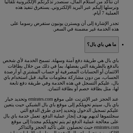
أن نتأكد من استلام المال، سنصدر تذكرتكم الإلكترونية تلقائيا
ونرسلها إليكم عبر البريد الإلكتروني. يستغرق تنفيذ هذه
العملية 7 أيام.
تجدر الإشارة إلى أن ويسترن يونيون ستفرض رسوما على
هذه الخدمة غير مضمنة في السعر.
ما هي باي بال؟
باي بال هي طريقة دفع آمنة وسهلة. تسمح الخدمة لأي شخص
بالدفع بالطريقة التي يفضلها، بما في ذلك من خلال بطاقات
الائتمان أو الحسابات المصرفية أو حساب المشتري أو أرصدة
الحساب، من دون مشاركة معلومات مالية. قبل استخدام باي
بال، عليكم التسجل في هذه الخدمة وفي طريقة دفع تابعة
لها، مثل بطاقة خصم أو بطاقة ائتمان.
عند الحجز عبر الإنترنت على موقع emirates.com وتحديد خيار
باي بال، سيتم تحويلكم إلى موقع باي بال الشبكي حيت يتعين
عليكم تسجيل الدخول وتحديد إحدى طرق الدفع التي
سجلتموها لديهم بهدف إنجاز عملية الدفع. تعمل خدمة باي بال
على معالجة عملية الدفع ثم يتم تحويلكم مجددا إلى موقع
emirates.com حيث تحصلون على تأكيد الحجز والتذاكر
الإلكترونية. تحول باي بال الدفعة إلى طيران الإمارات نيابة