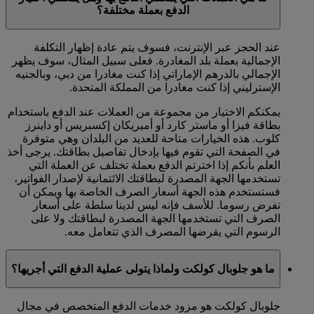
الدفع بعملة مختلفة؟
عند الحجز عبر الإنترنت، فسوف يتم عادة إظهار التكلفة
الإجمالية بعملة بلد المغادرة. فعلى سبيل المثال، سوف يظهر
الإجمالي بالدرهم الإماراتي إذا كنت مغادرا من دبي، وبالجنيه
الإسترليني إذا كنت مغادرا من المملكة المتحدة.
يمكنكم الاختيار من مجموعة من العملات عند الدفع باستخدام
بطاقة فيزا أو ماستر كارد أو أميريكان إكسبريس أو داينرز
كلوب. هذه الخيارات متاحة للعديد من البلدان وهي متوفرة
في الصفحة التي تقوم فيها بإدخال تفاصيل بطاقتك. يرجى أخذ
العلم بأنكم إذا اخترتم الدفع بعملة تختلف عن العملة التي
تستخدمها الجهة المصدرة لبطاقتك الائتمانية لإصدار الفواتير،
فستستخدم هذه الجهة أسعار الصرف الخاصة بها ويمكن أن
تفرض رسوما. للأسف فإنه ليس لدينا سلطة على أسعار
الصرف التي تستخدمها الجهة المصدرة لبطاقتك ولا على
الرسوم التي يفرضها المصرف الذي تتعامل معه.
ما هو جلوبال كولكت ولماذا يتولى عملية الدفع التي أجريها؟
جلوبال كولكت هو مزود خدمات الدفع المتخصص في مجال