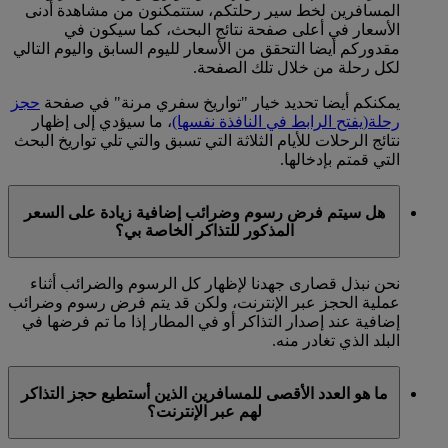
المسافرين لخط سير رحلتكم، ستتمكنون من مشاهدة أدنى
الأسعار في أعلى صفحة نتائج البحث، كما سيكون في
مقدوركم أيضا التحقق من الأسعار لليوم السابق واليوم التالي
لكل رحلة من خلال تلك الصفحة.
يمكنكم أيضا تحديد خيار "تواريخ سفري مرنة" في صفحة
حجز
رحلة
(يفتح الرابط في النافذة نفسها)
، ما سيؤدي إلى إظهار
نتائج الرحلات للأيام الثلاثة التي تسبق والتي تلي تواريخ البحث
التي قمتم بإدخالها.
هل سيتم فرض رسوم وضرائب إضافية زيادة على السعر
المذكور للتذاكر الخاصة بي؟
نحن نبذل قصارى جهدنا لإظهار كل الرسوم والضرائب أثناء
عملية الحجز عبر الإنترنت، ولكن قد يتم فرض رسوم وضرائب
إضافية عند إصدار التذاكر أو في المطار إذا ما تم فرضها في
البلد الذي تغادر منه.
ما هو العدد الأقصى للمسافرين الذين أستطيع حجز التذاكر
لهم عبر الإنترنت؟