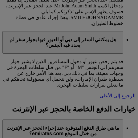
بإدخال الاسم Mr John Adam Smith عند الحجز عبر الإنترنت،
فسوف يظهر الإسم على تذكرتكم كما يلي
SMITH/JOHNADAMMR. وهذا إجراء عادي في قطاع
خطوط الطيران.
هل يمكنني السفر إلى دبي أو العبور فيها بجواز سفر لم
يحدد فيه الجنس؟
قد يتم رفض عبور أو دخول المسافرين الذين لا يشير جواز
سفرهم إلى الجنس "M" أو "F" من قبل سلطات الهجرة في
وجهات معينة، بما في ذلك دبي. يعد هذا الأمر خارج عن
سيطرة طيران الإمارات، ولن نتحمل أي مسؤولية تجاهكم في
ما يتعلق بقرارات سلطات الهجرة.
الرجوع إلى الأعلى
خيارات الدفع الخاصة بالحجز عبر الإنترنت
ما هي طرق الدفع المتوفرة عند إجراء الحجز عبر الإنترنت
من خلال الموقع emirates.com؟