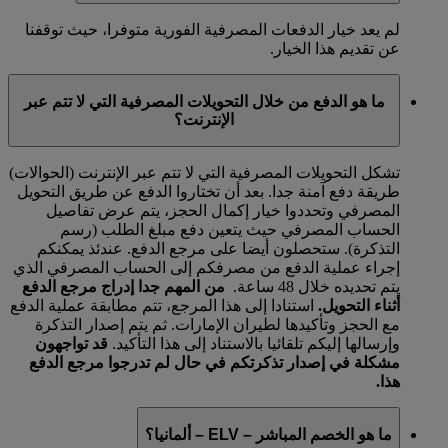
لم يعد خيار الدفعات المصرفية الفورية متوفرا، حيث توقفنا
عن تقديم هذا الخيار.
ما هو الدفع من خلال التحويلات المصرفية التي لا تتم عبر
الإنترنت؟
تشكل التحويلات المصرفية التي لا تتم عبر الإنترنت (الحوالات)
طريقة دفع آمنة جدا. بعد أن تختاروا الدفع عن طريق التحويل
المصرفي وتحددوا خيار إكمال الحجز، يتم عرض تفاصيل
الحساب المصرفي حيث يتعين دفع مبلغ الطلب (رسم
التذكرة). ستحصلون أيضا على مرجع الدفع. عندئذ يمكنكم
إجراء عملية الدفع من مصرفكم إلى الحساب المصرفي الذي
يتم تحديده خلال 48 ساعة.
من المهم جدا إدراج مرجع الدفع
أثناء التحويل.
استنادا إلى هذا المرجع، تتم مطابقة عملية الدفع
مع الحجز وتأكيدها لطيران الإمارات. ثم يتم إصدار التذكرة
وإرسالها إليكم تلقائيا بالاستناد إلى هذا التأكيد.
قد تواجهون
مشكلة في إصدار تذكرتكم في حال لم تدرجوا مرجع الدفع
هذا.
ما هو الخصم المباشر – ELV – ألمانيا؟