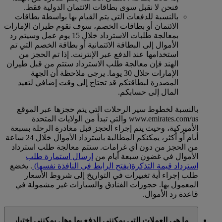
فنحن لا نقبل سوى بطاقات الائتمان الدولية فقط.
بالنسبة للدفعات التي يتم القيام بها بواسطة بطاقات
الائتمان أو بطاقات الخصم، سوف تقوم طيران الإمارات
بمعالجة طلبات الاسترداد خلال 15 يوم عمل وسيتم رد
الأموال إلى البطاقة الائتمانية أو بطاقة الخصم التي تم
استخدامها عند الدفع عبر الإنترنت. إذا تم الحجز من
الهند فإن معالجة طلب الاسترداد ستتم من قبل طيران
الإمارات خلال 30 يوما. يرجى ملاحظة أن الجهة
المصدرة لبطاقتكم قد تحتاج إلى وقت إضافي لتعيد
المال إلى حسابكم.
بالنسبة لخطوط سير الرحلات التي يتم حجزها عبر الموقع
www.emirates.com/us والتي تبدأ من الولايات المتحدة
الأميركية، وحيث يتم إجراء الحجز قبل مغادرة الرحلة بسبعة
أيام أو أكثر، يمكنكم المطالبة باسترداد الأموال خلال 24 ساعة
من الحجز من دون أي غرامات. ستتم معالجة طلب استرداد
الأموال في غضون سبعة أيام من
إرسال استمارة طلب
استرداد قيمة التذكرة
(يفتح الرابط في النافذة نفسها)
. يخضع
طلب إجراء أية تغييرات في التواريخ إلى شروط الأسعار
المعمول بها. حجوزات الفنادق والسيارات غير مشمولة في
قاعدة رد الأموال.
ما هي العملات التي يمكنني الدفع بها وهل يمكنني اختيار