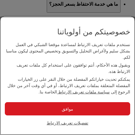
ما هي خدمة الاحتفاظ بسعر الحجز؟
تمكنكم خدمة "الاحتفاظ بسعر الحجز" من الاحتفاظ بسعر
الحجز لمدة 24 ساعة. ويعني هذا بأنه في حال رغبتكم بالدفع
خصوصيتكم من أولوياتنا
لاحقا، فلن تتأثروا بأي تعديلات على الأسعار خلال ذلك الوقت.
لا يتم فرض أي رسوم إضافية للاحتفاظ بسعر حجزكم.
نستخدم ملفات تعريف الارتباط لمساعدة موقعنا الشبكي في العمل
بشكل سليم ولأغراض التحليل والتسويق وتخصيص المحتوى ليكون مناسبا
يمكنكم استخدام خدمة الاحتفاظ بسعر الحجز في الدرجة
لكم.
السياحية فقط وتتوفر كخيار قبل موعد الرحلة بما يصل إلى
24 يوما.
وبقبول هذه الأحكام، أنتم توافقون على استخدام كل ملفات تعريف
الارتباط هذه.
يمكنكم تحديث خياراتكم المفضلة من خلال النقر على زر الخيارات
ما هي رسوم خدمة "الاحتفاظ بسعر الحجز"
المفضلة المتعلقة بملفات تعريف الارتباط، أو في أي وقت آخر من خلال
الرجوع إلى
سياسة ملفات تعريف الارتباط
الخاصة بنا.
لا يتم فرض أي رسوم إضافية للاحتفاظ بسعر حجزكم حتى 24
ساعة.
كيف يمكنني استخدام خدمة "الاحتفاظ بسعر الحجز"؟
موافق
تفضيلات تعريف الارتباط
عند الانتقال إلى صفحة الدفع على emirates.com، سيتوفر خيار
الاستفادة من خدمة "الاحتفاظ بسعر الحجز".