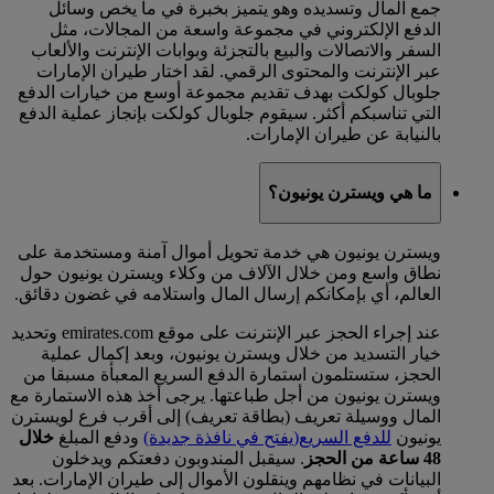
جمع المال وتسديده وهو يتميز بخبرة في ما يخص وسائل
الدفع الإلكتروني في مجموعة واسعة من المجالات، مثل
السفر والاتصالات والبيع بالتجزئة وبوابات الإنترنت والألعاب
عبر الإنترنت والمحتوى الرقمي. لقد اختار طيران الإمارات
جلوبال كولكت بهدف تقديم مجموعة أوسع من خيارات الدفع
التي تناسبكم أكثر. سيقوم جلوبال كولكت بإنجاز عملية الدفع
بالنيابة عن طيران الإمارات.
ما هي ويسترن يونيون؟
ويسترن يونيون هي خدمة تحويل أموال آمنة ومستخدمة على
نطاق واسع ومن خلال الآلاف من وكلاء ويسترن يونيون حول
العالم، أي بإمكانكم إرسال المال واستلامه في غضون دقائق.
عند إجراء الحجز عبر الإنترنت على موقع emirates.com وتحديد
خيار التسديد من خلال ويسترن يونيون، وبعد إكمال عملية
الحجز، ستستلمون استمارة الدفع السريع المعبأة مسبقا من
ويسترن يونيون من أجل طباعتها. يرجى أخذ هذه الاستمارة مع
المال ووسيلة تعريف (بطاقة تعريف) إلى أقرب فرع لويسترن
يونيون
للدفع السريع
(يفتح في نافذة جديدة)
ودفع المبلغ
خلال
48 ساعة من الحجز
. سيقبل المندوبون دفعتكم ويدخلون
البيانات في نظامهم وينقلون الأموال إلى طيران الإمارات. بعد