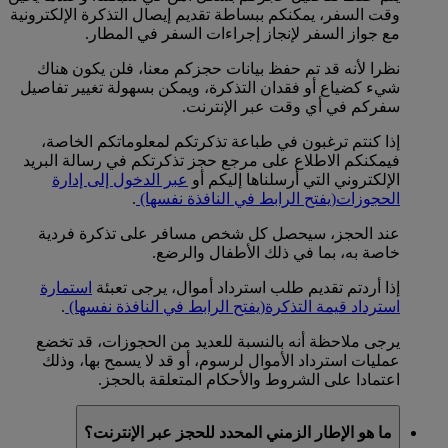
وقت السفر، يمكنكم ببساطة تقديم إيصال التذكرة الإلكترونية
مع جواز السفر لإنجاز إجراءات السفر في المطار.
نظرا لأنه قد تم حفظ بيانات حجزكم معنا، فلن يكون هناك
شيء كضياع أو فقدان التذكرة، ويمكن بسهولة تغيير تفاصيل
سفركم في أي وقت عبر الإنترنت.
إذا كنتم ترغبون في طباعة تذكرتكم لمعلوماتكم الخاصة،
فيمكنكم الاطلاع على مرجع حجز تذكرتكم في رسالة البريد
الإلكتروني التي أرسلناها إليكم أو
عبر الدخول إلى إدارة
الحجوزات
(يفتح الرابط في النافذة نفسها)
.
عند الحجز، سيحصل كل شخص مسافر على تذكرة فردية
خاصة به، بما في ذلك الأطفال والرضع.
إذا أردتم تقديم طلب استرداد أموال، يرجى تعبئة
استمارة
استرداد قيمة التذكرة
(يفتح الرابط في النافذة نفسها)
.
يرجى ملاحظة أنه بالنسبة للعديد من الحجوزات، قد تخضع
عمليات استرداد الأموال لرسوم، أو قد لا يسمح بها، وذلك
اعتمادا على الشروط والأحكام المتعلقة بالحجز.
ما هو الإطار الزمني المحدد للحجز عبر الإنترنت؟