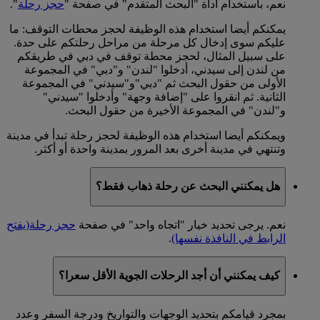
نعم، باستخدام أداة "البحث المتقدم" في صفحة "
حجز رحلة
".
يمكنكم أيضا استخدام هذه الوظيفة لحجز محطات التوقف: ما
عليكم سوى إدخال كل مرحلة من مراحل رحلتكم على حدة.
على سبيل المثال، لحجز محطة توقف في دبي في طريقكم
من لندن إلى سيدني، أدخلوا "لندن" و"دبي" في المجموعة
الأولى من حقول البحث ثم "دبي"و"سيدني" في المجموعة
الثانية. ثم انقروا على "إضافة وجهة" وأدخلوا "سيدني"
و"لندن" في المجموعة الأخيرة من حقول البحث.
ويمكنكم أيضا استخدام هذه الوظيفة لحجز رحلة تبدأ في مدينة
وتنتهي في مدينة أخرى بعد المرور بمدينة واحدة أو أكثر.
هل يمكنني البحث عن رحلة ذهاب فقط؟
نعم. يرجى تحديد خيار "اتجاه واحد" في صفحة
حجز رحلة
(يفتح
الرابط في النافذة نفسها)
.
كيف يمكنني أن أجد الرحلات الجوية الأقل سعرا؟
بمجرد قيامكم بتحديد الوجهات والتواريخ ودرجة السفر وعدد