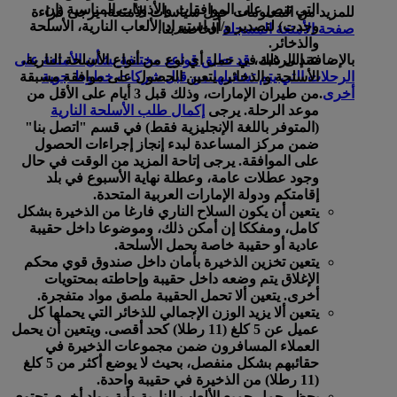
التي تنص على الموافقات والأذونات المناسبة (إن
للمزيد من المعلومات حول سياسات الأمتعة، يرجى قراءة
وجدت) لتصدير و/أو استيراد الألعاب النارية، الأسلحة
صفحة الأمتعة المسجلة
الخاصة بنا.
والذخائر.
بالإضافة إلى ذلك،
قد تطبق قواعد مختلفة بشأن الأمتعة على
عند الرغبة في حمل أي نوع من أنواع الأسلحة النارية،
الرحلات التي يتم تشغيلها من قبل شركات خطوط جوية
الأسلحة والذخائر، يتعين الحصول على موافقة مسبقة
أخرى
.
من طيران الإمارات، وذلك قبل 3 أيام على الأقل من
موعد الرحلة. يرجى
إكمال طلب الأسلحة النارية
(المتوفر باللغة الإنجليزية فقط) في قسم "اتصل بنا"
ضمن مركز المساعدة لبدء إنجاز إجراءات الحصول
على الموافقة. يرجى إتاحة المزيد من الوقت في حال
وجود عطلات عامة، وعطلة نهاية الأسبوع في بلد
إقامتكم ودولة الإمارات العربية المتحدة.
يتعين أن يكون السلاح الناري فارغا من الذخيرة بشكل
كامل، ومفككا إن أمكن ذلك، وموضوعا داخل حقيبة
عادية أو حقيبة خاصة بحمل الأسلحة.
يتعين تخزين الذخيرة بأمان داخل صندوق قوي محكم
الإغلاق يتم وضعه داخل حقيبة وإحاطته بمحتويات
أخرى. يتعين ألا تحمل الحقيبة ملصق مواد متفجرة.
يتعين ألا يزيد الوزن الإجمالي للذخائر التي يحملها كل
عميل عن 5 كلغ (11 رطلا) كحد أقصى. ويتعين أن يحمل
العملاء المسافرون ضمن مجموعات الذخيرة في
حقائبهم بشكل منفصل، بحيث لا يوضع أكثر من 5 كلغ
(11 رطلا) من الذخيرة في حقيبة واحدة.
يحظر حمل جميع الألعاب النارية وأية مواد أخرى تحتوي