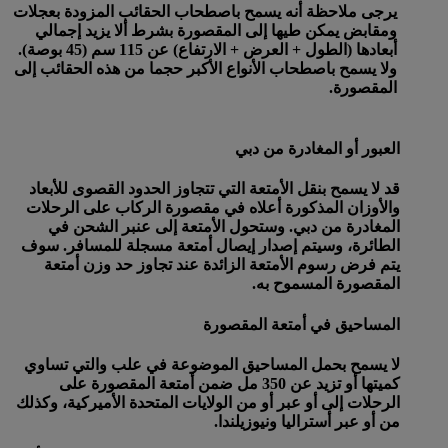
يرجى ملاحظة أنه يسمح باصطحاب الحقائب المزودة بعجلات
ومقابض يمكن طيها إلى المقصورة بشرط ألا يزيد إجمالي
أبعادها (الطول + العرض + الارتفاع) عن 115 سم (45 بوصة).
ولا يسمح باصطحاب الأنواع الأكبر حجما من هذه الحقائب إلى
المقصورة.
العبور أو المغادرة من دبي
قد لا يسمح بنقل الأمتعة التي تتجاوز الحدود القصوى للأبعاد
والأوزان المذكورة أعلاه في مقصورة الركاب على الرحلات
المغادرة من دبي. وستحول الأمتعة إلى عنبر الشحن في
الطائرة، وسيتم إصدار إيصال أمتعة مسجلة للمسافر. سوف
يتم فرض رسوم الأمتعة الزائدة عند تجاوز حد وزن أمتعة
المقصورة المسموح به.
المساحيق في أمتعة المقصورة
لا يسمح بحمل المساحيق الموضوعة في علب والتي تساوي
كميتها أو تزيد عن 350 مل ضمن أمتعة المقصورة على
الرحلات إلى أو عبر أو من الولايات المتحدة الأميركية، وكذلك
من أو عبر أستراليا ونيوزيلندا.