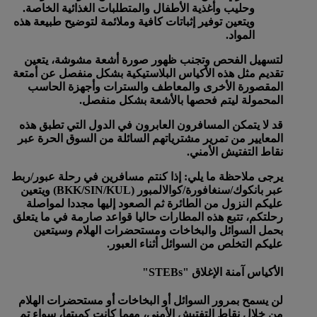
وحليب وأغذية الأطفال والمتطلبات الغذائية الخاصة.
ويتعين توفير إثباتات كافية وملائمة لتوضيح طبيعة هذه
المواد.
لتسهيل الفحص وتجنب ظهور صورة أشعة مشوشة، يتعين
تقديم مثل هذه الأكياس البلاستيكية بشكل منفصل عن أمتعة
المقصورة الأخرى والمعاطف والسترات وأجهزة الحاسب
المحمولة ليتم فحصها بالأشعة بشكل منفصل.
قد لا يتمكن المسافرون العابرون في الدول التي تطبق هذه
المعايير من تمرير مشترياتهم السائلة من السوق الحرة عبر
نقاط التفتيش الأمني.
يرجى ملاحظة ما يلي: إذا كنتم مسافرين في رحلة عبور/ربط
عبر بانكوك/سنغافورة/كوالالمبور (BKK/SIN/KUL) ويتعين
عليكم النزول من الطائرة ثم الصعود إليها مجددا لمواصلة
رحلتكم، تتبع هذه المطارات حاليا قواعد صارمة في ما يتعلق
بحمل السوائل والبخاخات ومستحضرات الهلام وسيتعين
عليكم التخلص من السوائل أثناء العبور.
الأكياس آمنة الإغلاق "STEBs"
لن يسمح بمرور السوائل أو البخاخات أو مستحضرات الهلام
من خلال نقاط التفتيش الأمني، مهما كانت كميتها، سواء تم