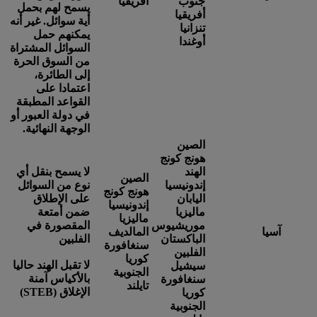
جنوب
أفريقيا
يسمح لهم بحمل
أفريقيا
أية سوائل. غير أنه
تنزانيا
يمكنهم حمل
أوغندا
السوائل المشتراة
من السوق الحرة
إلى الطائرة،
اعتمادا على
القواعد المطبقة
في دولة العبور أو
الوجهة النهائية.
الصين
هونج كونج
الهند
لا يسمح بنقل أي
الصين
إندونيسيا
نوع من السوائل
هونج كونج
اليابان
على الإطلاق
إندونيسيا
ماليزيا
ضمن أمتعة
ماليزيا
موريشيوس
المقصورة في
آسيا
المالديف
الباكستان
الفلبين
سنغافورة
الفلبين
كوريا
لا تقبل الهند حاليا
سيشيل
الجنوبية
بالأكياس آمنة
سنغافورة
تايلند
الإغلاق (STEB)
كوريا
الجنوبية