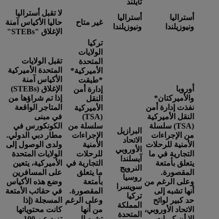
تايلند
لا تقبل أستراليا
أستراليا
أستراليا
غير متاح
حاليا الأكياس آمنة
ونيوزيلندا
ونيوزيلندا
الإغلاق "STEBs"
تركيا
الولايات
تقبل الولايات
المتحدة
المتحدة الأميركية
الأميركية*
الأكياس آمنة
*
طبقت
أوروبا
الإغلاق (STEBs)
إدارة أمن
والأميركتان
*
إذا تم شراؤها من
النقل
نفذت إدارة أمن
المتاجر الواقعة
الأميركية
النقل الأميركية
(TSA)
في مبنى
(TSA) سلسلة
سلسلة من
الكونكورس في
البرازيل
من الإجراءات
الإجراءات
مطار دبي الدولي.
الاتحاد
الأمنية للرحلات
الأمنية
ولدى الوصول إلى
الأوروبي
التجارية في ما
للرحلات
الولايات المتحدة
آيسلندا
يتعلق بأمتعة
التجارية في
الأميركية، يتعين
النرويج
المقصورة.
ما يتعلق
على المسافرين
روسيا
وعلى الرغم من
بأمتعة
وضع هذه الأكياس
سويسرا
أنها تشبه إلى
المقصورة.
في حقائب الأمتعة
تركيا
حد كبير لوائح
وعلى الرغم
المسجلة (إذا
المملكة
الاتحاد الأوروبي،
من أنها
كانت محتوياتها
المتحدة
إلا أن كميات
تشبه إلى
تزيد عن 100