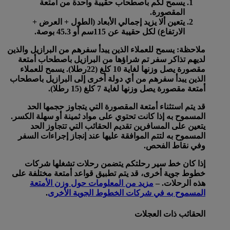
يسمح لكم باصطحاب حقيبة واحدة من أمتعة
المقصورة.
يتعين ألا يزيد إجمالي الأبعاد (الطول + العرض +
الارتفاع) لكل حقيبة عن 115سم أو 45.3 بوصة.
ملاحظة: يسمح للعملاء الذين يبدأ سفرهم من البرازيل والذين
لديهم تذاكر سفر تم شراؤها من البرازيل باصطحاب أمتعة
مقصورة يصل وزنها لغاية 10 كلغ (22رطلا). يسمح للعملاء
الذين يبدأ سفرهم من أي دولة أخرى إلى البرازيل باصطحاب
أمتعة مقصورة يصل وزنها لغاية 7 كلغ (15 رطلا).
قد يتم استثناء أمتعة المقصورة التي يتجاوز حجمها الحد
المسموح به إذا كانت تحتوي على مواد ثمينة أو سهلة الكسر.
يتعين على المسافرين تقديم الحقائب التي تتجاوز الحد
المسموح به لتتم الموافقة عليها عند إنجاز إجراءات السفر
وفي نقاط الفحص.
إذا كان خط سير رحلتكم يتضمن رحلات تشغلها شركات
خطوط جوية أخرى، قد يتم تطبيق قواعد أمتعة مختلفة على
هذه الرحلات. –
مزيد من المعلومات حول وزن الأمتعة
المسموح به في شركات الخطوط الجوية الأخرى
.
الحقائب ذات العجلات