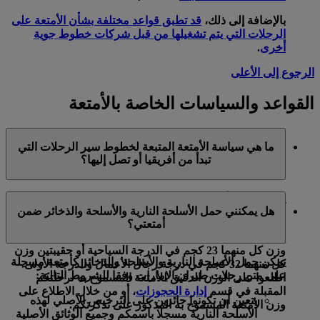
بالإضافة إلى ذلك،
قد تطبق قواعد مختلفة بشأن الأمتعة على
الرحلات التي يتم تشغيلها من قبل شركات خطوط جوية
أخرى
.
الرجوع إلى الأعلى
القواعد والسياسات الخاصة بالأمتعة
ما هي سياسة الأمتعة المتبعة لخطوط سير الرحلات التي
تبدأ من أفريقيا أو تصل إليها؟
يعتمد وزن الأمتعة المسجلة الذي يسمح لكم بنقله مجانا على
هل يمكنني حمل الأسلحة النارية والأسلحة والذخائر ضمن
مسار رحلتكم ونوع السعر.
أمتعتي؟
إذا كنتم مسافرين من أفريقيا أو إليها، يمكنكم تسجيل حقيبتين
وزن كل منهما 23 كجم في الدرجة السياحية أو حقيبتين وزن
يمكن حمل الأسلحة النارية والأسلحة والذخائر كأمتعة مسجلة
كل منهما 32 كجم في درجة رجال الأعمال والدرجة الأولى.
على متن رحلات طيران الإمارات وفقا للشروط التالية:
اطلعوا على الوزن الدقيق للأمتعة المسموح به لرحلتكم
المقبلة في قسم
إدارة الحجوزات
، أو من خلال الاطلاع على
يتعين أن تكونوا حائزين على الترخيص الأصلي لهذه
وزن الأمتعة المسموح به المذكور على تذكرتكم.
الأسلحة النارية مسجلا باسمكم وجميع الوثائق الأصلية