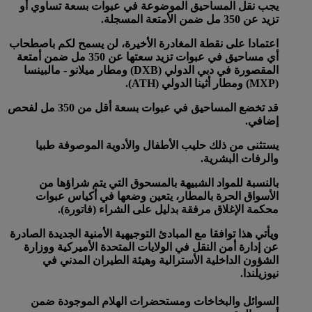
يجب نقل المساحيق الموضوعة في عبوات بسعة تساوي أو
تزيد عن 350 مل ضمن الأمتعة المسجلة.
اعتمادا على نقطة المغادرة الأخيرة، لن يسمح لكم باصطحاب
أي مساحيق في عبوات تزيد سعتها عن 350 مل ضمن أمتعة
المقصورة في دبي الدولي (DXB) ومطار ميلانو - مالبينسا
(MXP) ومطار أثينا الدولي (ATH).
قد تخضع المساحيق في عبوات بسعة أقل من 350 مل لفحص
إضافي.
يستثنى من ذلك حليب الأطفال والأدوية الموصوفة طبيا
والرفات البشرية.
بالنسبة للمواد الشبيهة بالمسحوق التي يتم شراؤها من
الأسواق الحرة بالمطار، يتعين وضعها في أكياس عبوات
محكمة الإغلاق مرفقة بدليل على الشراء (فاتورة).
ويأتي هذا توافقا مع المبادئ التوجيهية الأمنية الجديدة الصادرة
عن إدارة أمن النقل في الولايات المتحدة الأميركية ووزارة
الشؤون الداخلية الأسترالية وهيئة الطيران المدني في
نيوزيلندا.
السوائل والبخاخات ومستحضرات الهلام الموجودة ضمن