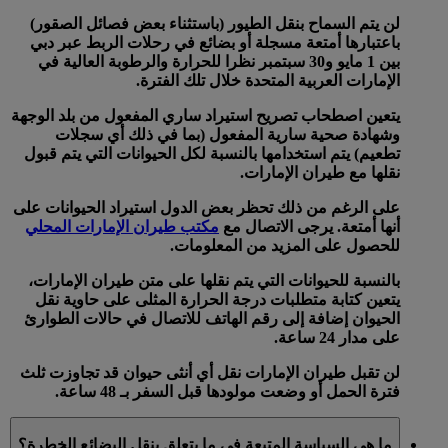
لن يتم السماح بنقل الطيور (باستثناء بعض فصائل الصقور)
باعتبارها أمتعة مسجلة أو بضائع في رحلات الربط عبر دبي
بين 1 مايو و30 سبتمبر نظرا للحرارة والرطوبة العالية في
الإمارات العربية المتحدة خلال تلك الفترة.
يتعين اصطحاب تصريح استيراد ساري المفعول من بلد الوجهة
وشهادة صحية سارية المفعول (بما في ذلك أي سجلات
تطعيم) يتم استخدامها بالنسبة لكل الحيوانات التي يتم قبول
نقلها مع طيران الإمارات.
على الرغم من ذلك تحظر بعض الدول استيراد الحيوانات على
أنها أمتعة. يرجى الاتصال مع
مكتب طيران الإمارات المحلي
للحصول على المزيد من المعلومات.
بالنسبة للحيوانات التي يتم نقلها على متن طيران الإمارات،
يتعين كتابة متطلبات درجة الحرارة المثلى على حاوية نقل
الحيوان إضافة إلى رقم الهاتف للاتصال في حالات الطوارئ
على مدار 24 ساعة.
لن تقبل طيران الإمارات نقل أي أنثى حيوان قد تجاوزت ثلث
فترة الحمل أو وضعت مولودها قبل السفر بـ 48 ساعة.
ما هي السياسة المتبعة في ما يتعلق بنقل البضائع الخطرة؟