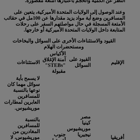
النظر عن الكمية والحجم باعتبارها أمتعة مقصورة.
وعند الوصول إلى الولايات المتحدة الأميركية، يتعين على
المسافرين وضع أية مواد يزيد مقدارها عن 100مل في حقائب
الأمتعة المسجلة في حال مواصلتهم السفر على رحلات
المتابعة داخل الولايات المتحدة الأميركية أو خارجها.
القيود والاستثناءات الأخرى على السوائل والبخاخات
ومستحضرات الهلام
الأكياس
القيود على
آمنة الإغلاق
الإقليم
الاستثناءات
السوائل
"STEBs"
مقبولة
لا يسمح بأية
سوائل مهما كان
نوعها بالنسبة
للمسافرين
العابرين لمطارات
موريشيوس.
مصر
بالنسبة
كينيا
للمسافرين
موريشيوس
المغادرين من
نيجيريا
جنوب
أفريقيا
موريشيوس، لا