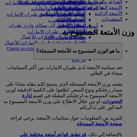
القواعد والسياسات الخاصة بالأمتعة
Opens an external link in a new tab
in a new tab
التسلية للأطفال
السوق الحرة
تجربتكم على متن الطائرة
تناول الطعام في الدرجة السياحية
السفر لأصحاب الهمم مع طيران الإمارات
الأمتعة المتأخرة والمتضررة والتتبع
كوكبنا
شركاؤنا
الممتازة
متجرنا الرسمي
الأدوات والموارد
الترفيه عن الأطفال
المساعدة الخاصة والطلبات
الأمتعة الزائدة
سكاي واردز رايل
الاستدامة في العمليات
ألعاب الأطفال
وجبات الدرجة السياحية
الهاتف المتحرك وتطبيق طيران الإمارات
المفقودات
حاسبة الأميال
السياسة البيئية
المشروبات
أنشطة للأطفال
إلغاء حجز أو تغييره
التقارير البيئية
تسجيل الدخول إلى سكاي واردز طيران
أسطول طائراتنا
تعطل الرحلات
وزن الأمتعة المسموح به
الإمارات
مجتمعاتنا المحلية
بوينج 777
معلومات عن طيران الإمارات
سكاي واردز+
مؤسسة طيران الإمارات للأعمال
طائرة الإمارات A380
الإنسانية
مؤسسة طيران الإمارات للأعمال
A350 طائرة الإمارات
الإنسانية Opens an external link in a new
الإمارات للطيران الخاص
ما هو الوزن المسموح به للأمتعة المسجلة؟
tab
توزيع المقاعد
الرعاية
تعد سياسة الأمتعة لدى طيران الإمارات من أكثر السياسات
سخاء في العالم.
يعتمد وزن الأمتعة المسجلة الذي يسمح لكم بنقله مجانا على
مسار رحلتكم ونوع السعر. اطلعوا على الكمية الدقيقة لوزن
الأمتعة المسموح به لرحلتكم المقبلة في قسم
إدارة
الحجوزات
، أو من خلال الاطلاع على وزن الأمتعة المسموح به
المذكور على تذكرتكم.
للمزيد من المعلومات حول سياسات الأمتعة، يرجى قراءة
صفحة الأمتعة المسجلة
.
بالإضافة إلى ذلك،
قد تطبق قواعد أمتعة مختلفة على