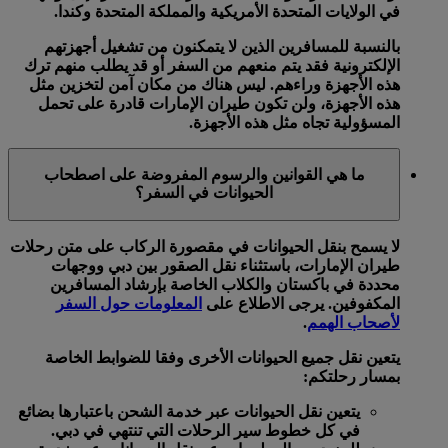
في الولايات المتحدة الأمريكية والمملكة المتحدة وكندا.
بالنسبة للمسافرين الذين لا يتمكنون من تشغيل أجهزتهم
الإلكترونية فقد يتم منعهم من السفر أو قد يطلب منهم ترك
هذه الأجهزة وراءهم. ليس هناك من مكان آمن لتخزين مثل
هذه الأجهزة، ولن تكون طيران الإمارات قادرة على تحمل
المسؤولية تجاه مثل هذه الأجهزة.
ما هي القوانين والرسوم المفروضة على اصطحاب
الحيوانات في السفر؟
لا يسمح بنقل الحيوانات في مقصورة الركاب على متن رحلات
طيران الإمارات، باستثناء نقل الصقور بين دبي ووجهات
محددة في باكستان والكلاب الخاصة بإرشاد المسافرين
المكفوفين. يرجى الاطلاع على
المعلومات حول السفر
لأصحاب الهمم
.
يتعين نقل جميع الحيوانات الأخرى وفقا للضوابط الخاصة
بمسار رحلتكم:
يتعين نقل الحيوانات عبر خدمة الشحن باعتبارها بضائع
في كل خطوط سير الرحلات التي تنتهي في دبي.