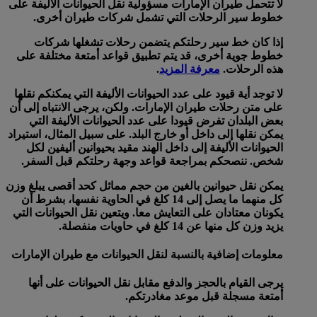
لا تتحمل طيران الإمارات مسؤولية نقل الحيوانات الأليفة على
خطوط سير الرحلات التي تشمل شركات طيران أخرى.
إذا كان خط سير رحلتكم يتضمن رحلات تشغلها شركات
خطوط جوية أخرى، قد يتم تطبيق قواعد أمتعة مختلفة على
هذه الرحلات.
معرفة المزيد
.
لا توجد أية قيود على عدد الحيوانات الأليفة التي يمكنكم نقلها
على متن رحلات طيران الإمارات. ولكن، يرجى الانتباه إلى أن
بعض البلدان تفرض قيودا على عدد الحيوانات الأليفة التي
يمكن نقلها إلى داخل أو خارج البلد. على سبيل المثال، استيراد
الحيوانات الأليفة إلى داخل الهند مقيد بحيوانين أليفين لكل
شخص. ننصحكم بمراجعة قواعد وجهة رحلتكم قبل السفر.
يمكن نقل حيوانين بالغين من حجم مماثل كحد أقصى يبلغ وزن
كل منهما ما يصل إلى 14 كلغ في الحاوية نفسها، بشرط أن
يكونان معتادان على التعايش معا. ويتعين نقل الحيوانات التي
يزيد وزن كل منها عن 14 كلغ في حاويات منفصلة.
معلومات إضافية بالنسبة لنقل الحيوانات مع طيران الإمارات
يرجى القيام بالحجز والدفع مقابل نقل الحيوانات على أنها
أمتعة مسجلة قبل موعد مغادرتكم.