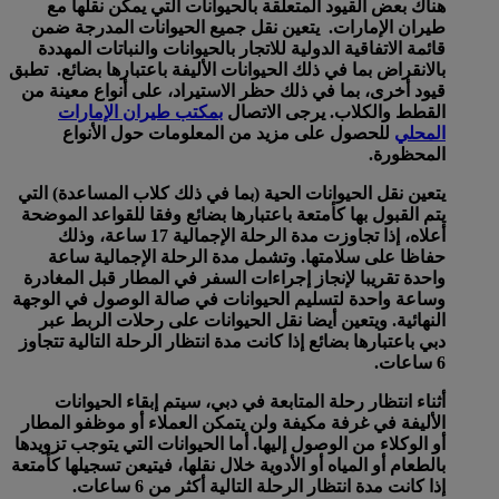
هناك بعض القيود المتعلقة بالحيوانات التي يمكن نقلها مع
طيران الإمارات. يتعين نقل جميع الحيوانات المدرجة ضمن
قائمة الاتفاقية الدولية للاتجار بالحيوانات والنباتات المهددة
بالانقراض بما في ذلك الحيوانات الأليفة باعتبارها بضائع. تطبق
قيود أخرى، بما في ذلك حظر الاستيراد، على أنواع معينة من
القطط والكلاب. يرجى الاتصال
بمكتب طيران الإمارات
المحلي
للحصول على مزيد من المعلومات حول الأنواع
المحظورة.
يتعين نقل الحيوانات الحية (بما في ذلك كلاب المساعدة) التي
يتم القبول بها كأمتعة باعتبارها بضائع وفقا للقواعد الموضحة
أعلاه، إذا تجاوزت مدة الرحلة الإجمالية 17 ساعة، وذلك
حفاظا على سلامتها. وتشمل مدة الرحلة الإجمالية ساعة
واحدة تقريبا لإنجاز إجراءات السفر في المطار قبل المغادرة
وساعة واحدة لتسليم الحيوانات في صالة الوصول في الوجهة
النهائية. ويتعين أيضا نقل الحيوانات على رحلات الربط عبر
دبي باعتبارها بضائع إذا كانت مدة انتظار الرحلة التالية تتجاوز
6 ساعات.
أثناء انتظار رحلة المتابعة في دبي، سيتم إبقاء الحيوانات
الأليفة في غرفة مكيفة ولن يتمكن العملاء أو موظفو المطار
أو الوكلاء من الوصول إليها. أما الحيوانات التي يتوجب تزويدها
بالطعام أو المياه أو الأدوية خلال نقلها، فيتيعن تسجيلها كأمتعة
إذا كانت مدة انتظار الرحلة التالية أكثر من 6 ساعات.