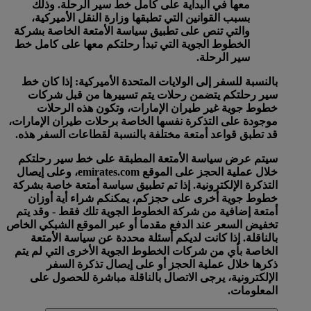
معها في البداية على كامل خط سير الرحلة. وذلك
بسبب القوانين التي تطبقها وزارة النقل الأميركية،
والتي تنص على تطبيق سياسة الأمتعة الخاصة بشركة
الخطوط الجوية التي تبدأ رحلتكم معها على كامل خط
سير الرحلة.
بالنسبة للسفر إلى الولايات المتحدة الأميركية:
إذا كان خط
سير رحلتكم يتضمن رحلات يتم تسييرها من قبل شركات
خطوط جوية غير طيران الإمارات، وتكون هذه الرحلات
موجودة على التذكرة نفسها الخاصة برحلات طيران الإمارات،
قد تطبق قواعد أمتعة مختلفة بالنسبة لقطاعات السفر هذه.
سيتم عرض سياسة الأمتعة المطبقة على خط سير رحلتكم
خلال عملية الحجز على الموقع emirates.com، وعلى إيصال
التذكرة الإلكترونية. إذا تم تطبيق سياسة أمتعة خاصة بشركة
خطوط جوية أخرى على حجزكم، يمكنكم شراء أية أوزان
أمتعة إضافية من شركة الخطوط الجوية تلك فقط - وقد يتم
تخفيض السعر عند الدفع مقدما أو عبر الموقع الشبكي الخاص
بالناقلة. إذا كانت لديكم أسئلة محددة عن سياسة الأمتعة
الخاصة بأي من شركات الخطوط الجوية الأخرى التي لم يتم
ذكرها خلال عملية الحجز أو على إيصال تذكرة السفر
الإلكترونية، يرجى الاتصال بالناقلة مباشرة للحصول على
المعلومات.