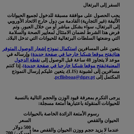
السفر إلى البرتغال
يجب الحصول على موافقة مسبقة للدخول لجميع الحيوانات
الأليفة (غير التجارية) القادمة من دول خارج الاتحاد الأوروبي
إلى البرتغال، سواء بشكل مباشر أو من خلال العبور. وتم
فرض هذا الشرط لضمان الامتثال لمعايير الصحة والسلامة
التي وضعتها السلطات البرتغالية للحيوانات التي تدخل البلاد.
يتعين على المسافرين
استكمال نموذج إشعار الوصول المتوفر
هنا
(يفتح موقعا شبكيا خارجيا في صفحة جديدة)
وإرساله في
موعد لا يتجاوز 48 ساعة قبل الوصول إلى
نقطة الدخول
المعنية
(يفتح موقعا شبكيا خارجيا في صفحة جديدة)
. إذا كنتم
مسافرين إلى لشبونة (LIS)، يتعين عليكم إرسال النموذج
المكتمل إلى
pcflisboaa@dgav.pt
.
يرجى التكرم بمعرفة قيود الوزن والحجم التالية بالنسبة
للحيوانات المنقولة باعتبارها أمتعة مسجلة:
رسوم الأمتعة الزائدة الخاصة بالحيوانات
الحيوان والقفص
السعر
500 دولار
عندما لا يزيد حجم ووزن الحيوان والقفص معا
أميركي / 700