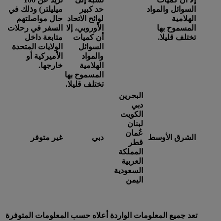
السوائل والمواد
حد كبير
ميليلتر) وذلك في
الهلامية
لوائح الاتحاد
حال مواصلتهم
المسموح بها
الأوروبي، إلا
السفر في رحلات
تختلف قليلا.
أن كميات
متابعة داخل
السوائل
الولايات المتحدة
والمواد
الأميركية أو
الهلامية
خارجها.
المسموح بها
تختلف قليلا.
البحرين
دبي
الكويت
لبنان
عُمان
الشرق الأوسط
دبي
غير متوفر
قطر
المملكة
العربية
السعودية
اليمن
تعد جميع المعلومات الواردة أعلاه حسب المعلومات المتوفرة