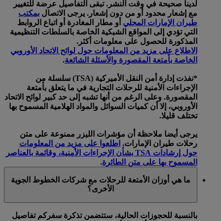
لدينا صحيحة في وقت النشر. تبقى التفاصيل عرضة للتغيير
مع إشعار محدود أو من دون إشعار. يرجى الاتصال
بمكتب
طيران الإمارات المحلي
أو مطار المغادرة أو اتباع الروابط
التي تؤدي إلى المواقع الشبكية الخاصة بالسلطات التنظيمية
المذكورة للحصول على معلومات أكثر.
الاطلاع على مزيد من المعلومات حول لوائح الاتحاد الأوروبي
الخاصة بأمتعة المقصورة والأسئلة الشائعة
.
*نفذت إدارة أمن النقل الأميركية (TSA) سلسلة من
الإجراءات الأمنية للرحلات التجارية في ما يتعلق بأمتعة
المقصورة. وعلى الرغم من أنها تشبه إلى حد كبير لوائح الاتحاد
الأوروبي، إلا أن كميات السوائل والمواد الهلامية المسموح بها
تختلف قليلا.
يرجى أيضا ملاحظة أن مؤشرات الليزر ممنوعة على متن
رحلات طيران الإمارات.
اطلعوا على مزيد من المعلومات
حول إرشادات TSA بشأن الإجراءات الأمنية، وقائمة بالعناصر
المسموح بها على متن الطائرة
.
ما هي أوزان الأمتعة للرحلات مع شركات الخطوط الجوية
الأخرى؟
بالنسبة للحجوزات الحالية، ستتضمن تذكرة سفركم تفاصيل