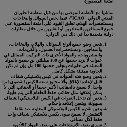
أمتعة المقصورة
تماشيا مع الأنظمة الموصى بها من قبل منظمة الطيران
المدني الدولي "ICAO"، فيما يخص السوائل والبخاخات
ومستحضرات الهلام، تطبق القيود على أمتعة المقصورة على
جميع المسافرين المغادرين أو العابرين من خلال مطارات
دولية متعددة بما في ذلك دبي الدولي:
يتعين وضع جميع أنواع السوائل، والهلام، والبخاخات،
والمعاجين، ومستحضرات الغسول، والكريمات،
والمشروبات، والمواد الأخرى ذات التركيب المماثل في
عبوات
لا يزيد حجمها عن 100 ميليلتر
. لن يسمح بالمواد
المعبئة في حاويات يتجاوز حجمها 100 مل وإن لم تكن
الحاوية ممتلئة بشكل كامل.
يتعين وضع هذه العبوات في كيس بلاستيكي شفاف
قابل لإعادة الإغلاق وألا تتجاوز سعة الكيس القصوى
لترا
واحدا
. لا يسمح بالحقائب الأكبر حجما أو الحقائب التي لا
يمكن إغلاقها مثل حقائب حفظ الطعام التي يتم طيها.
يتعين أن تدخل العبوات في الكيس البلاستيكي الشفاف
بسهولة، ويتعين إغلاقه بإحكام.
يتعين تقديم الكيس البلاستيكي للمعاينة عند نقاط
التفتيش. لا يسمح سوى بكيس بلاستيكي شفاف واحد
فقط لكل مسافر.
تسري بعض الاستثناءات على بعض المواد كالأدوية