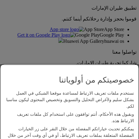
تطبيق طيران الإمارات
قوموا بحجز وإدارة رحلاتكم أينما كنتم.
App Store
App Store
Google Play
Google Play
Huawei App Gallery
huawai os
تواصلوا معنا
شاركوا تجربة طيران الإمارات.
خصوصيتكم من أولوياتنا
نستخدم ملفات تعريف الارتباط لمساعدة موقعنا الشبكي في العمل
بشكل سليم ولأغراض التحليل والتسويق وتخصيص المحتوى ليكون مناسبا
لكم.
وبقبول هذه الأحكام، أنتم توافقون على استخدام كل ملفات تعريف
بيان إمكانية الدخول
الارتباط هذه.
اتصل بنا
يمكنكم تحديث خياراتكم المفضلة من خلال النقر على زر الخيارات
سياسة الخصوصية
المفضلة المتعلقة بملفات تعريف الارتباط، أو في أي وقت آخر من خلال
الشروط والأحكام