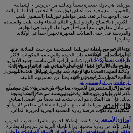
نيوزيلندا هي دولة صغيرة نسبياً وتتألف من جزيرتين - الشمالية
والجنوبية - مع وجود عدد أغنام يفوق عدد الأشخاص، إلا أنها ما زالت
إحدى الوجهات الرائعة. يتميز مواطنو نيوزيلندا (الملقبون بلقب
"الكيويز") بالانفتاح والود والتطلع الدائم لقضاء وقت طيب والسعادة
في تبادل معارفهم مع السياح أو في إبداء الرغبة في الجلوس
والدردشة في إحدى الصالات المجهزة تجهيزاً جيداً في أوكلاند
وخارجها.
وجهاتنا في نيوزيلندا
على الرغم من سمعة نيوزيلندا المستحقة من حيث الصلابة، فإنها
توفر العديد من المطاعم ذات الجودة والتي تضم المكونات الأكثر
الرحلات إلى أوكلاند
طزاجة، فضلاً عن أماكن الإقامة الراقية التي تناسب جميع الأذواق.
إنها جنة لأولئك العاشقين لقضاء أوقات في الهواء الطلق، جغرافيّة
وتتنوع هذه الأماكن ابتداءً من أفخم الفنادق في العالم وصولاً إلى
أوكلاند الفريدة تجعل منها وجهة لا بد من زيارتها لكل محب للسفر.
بيوت الشباب البسيطة إلا أنها مريحة والتي تستهدف الفئة التي تحمل
حقائب الظهر ممن يجوبون البلاد بحثاً عن مغامرتهم التالية.
الرحلات إلى كرايستشيرتش
تعد أوكلاند إلى حد بعيد أكبر مدينة في البلاد حيث يوجد تعد موطناً
قد تبدو كرايستشيرش صغيرة - هذا جزء من سحرها - لكن يستطيع
لأكثر من مليون من جملة 4.2 مليون نسمة في هذه البلاد. ونتيجة
المسافرون الجريئون العثور على شيء مناسب لكل اهتمام.
لذلك، فإن هذا المكان هو الذي ستجد فيه بعضاً من أفضل الفنادق
والمطاعم في نيوزيلندا. استمتع بتناول العشاء في مطعم كازويا أو
قبل السفر
السقيفة، ولا تفوّت فرصة زيارة المحمية البحرية لجزيرة الماعز.
أوزان الأمتعة
تعمل كرايستشيرش كنقطة إنطلاق لجميع مغامرات جنوب الجزيرة
ولكن تأكد من زيارة محمية أورانا للحياة البرية ثم قم بجولة بطائرة
حققوا أقصى استفادة من أحد أكبر أوزان الأمتعة المسموح بها في
مروحية فوق المدينة قبل أن تشد الرحال إلى البرية. إذا كنت بحاجة