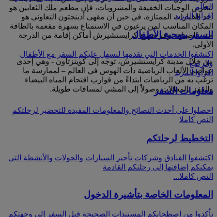
العالم
لتخزين الوجبات الخفيفة والمشروبات، فإن مطعم ملك الثعابين هو
اقرأوا المزيد
أحد الخيارات الممتازة، في حين أن مقهى أدينجتون التعاوني هو
المكان المناسب لمن يرغبون في الاستمتاع بسهرة مفعمة بالطاقة
السفر بصحبة الأطفال
حتى الصباح. توفر جورج كرايستشيرش أماكن إقامة من الدرجة
الأولى.
اكتشفوا الخدمات التي نقدمها لنسهل عليكم السفر مع الأطفال
من خلال مدينة كرايستشيرش، توجه إلى كوينزتاون - وهي إحدى
والرضع
عواصم الألعاب الرياضية ذات الهوس في العالم – لممارسة ما
اقرأوا المزيد
ترغب به من الرياضات ابتداءً من قوارب اقتحام المياه البيضاء
والقفز بالمظلات وصولاً إلى المشي لمسافات طويلة.
معلومات السفر
احصلوا على أحدث النصائح والمعلومات المفيدة للتحضير لرحلتكم
النص كاملا
التخطيط لرحلتكم
اكتشفوا الفنادق وشركات تأجير السيارات والجولات والأنشطة التي
يمكنكم إضافتها إلى رحلتكم القادمة
النص كاملا...
المعلومات الخاصة بتأشيرة الدخول
تأكدوا من اصطحابكم المستندات الصحيحة قبل السفر إلى وجهتكم