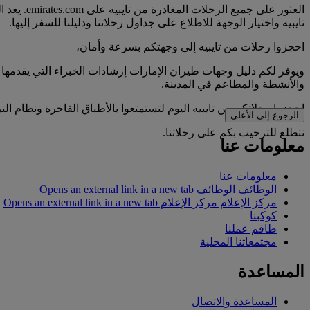
العثور ع
تايبيه واختيار الوجهة للاطلاع على جداول رحلاتنا ودليلنا للسفر إليها.
احجزوا رحلات من تايبيه إلى وجهتكم بسرعة وأمان،
ويوفر لكم دليل وجهات طيران الإمارات إرشادات الخبراء التي يقدمها 
والأنشطة والمطاعم في المدينة.
احجزوا رحلاتكم من تايبيه اليوم لتستمتعوا بالأطباق الفاخرة ونظام ال
الرجوع إلى الأعلى
نتطلع للترحيب بكم على رحلاتنا.
معلومات عنا
معلومات عنا
الوظائف
الوظائف Opens an external link in a new tab
مركز الإعلام
مركز الإعلام Opens an external link in a new tab
كوكبنا
طاقم عملنا
مجتمعاتنا المحلية
المساعدة
المساعدة والاتصال