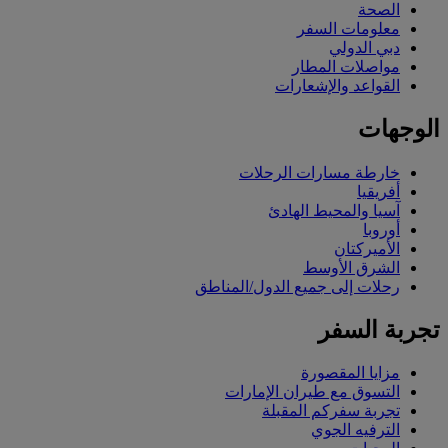
الصحة
معلومات السفر
دبي الدولي
مواصلات المطار
القواعد والإشعارات
الوجهات
خارطة مسارات الرحلات
أفريقيا
آسيا والمحيط الهادئ
أوروبا
الأميركتان
الشرق الأوسط
رحلات إلى جميع الدول/المناطق
تجربة السفر
مزايا المقصورة
التسوق مع طيران الإمارات
تجربة سفركم المقبلة
الترفيه الجوي