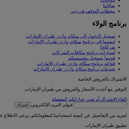
الوجبات
صالاتنا
محطات التوقف في دبي
برنامج الولاء
تسجيل الدخول إلى سكاي واردز طيران الإمارات
انضموا إلى برنامج سكاي واردز طيران الإمارات
شركاؤنا
امتيازات برنامج مكافآت الشركات
قوموا بتسجيل مؤسستكم
قواعد برنامج سكاي واردز طيران الإمارات
تحديثات برنامج سكاي واردز طيران الإمارات
الاشتراك بالعروض الخاصة
التوفير مع أحدث الأسعار والعروض من طيران الإمارات.
إلغاء الاشتراك أو تغيير خياراتكم المفضلة
عنوان البريد الإلكتروني
اشتراك
لمزيد من التفاصيل عن كيفية استخدامنا لمعلوماتكم، يرجى الاطلاع 
تطبيق طيران الإمارات