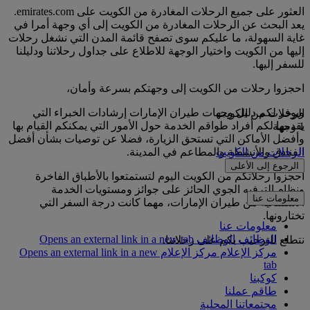
العثور على جميع الرحلات المغادرة من الكويت على emirates.com.
يعد البحث عن الرحلات المغادرة من الكويت إلى أي وجهة أمرا في
غاية السهولة، ما عليكم سوى تصفح قائمة المدن التي نشغل رحلات
إليها من الكويت واختيار الوجهة للاطلاع على جداول رحلاتنا ودليلنا
للسفر إليها.
احجزوا رحلات من الكويت إلى وجهتكم بسرعة وأمان،
ويوفر لكم دليل وجهات طيران الإمارات إرشادات الخبراء التي
الرحلات من الكويت
يقدمها لكم أفراد طواقم الخدمة حول الأمور التي يمكنكم القيام بها
1 وجهة
وأفضل الأماكن التي تستحق الزيارة، فضلا عن توصيات بشأن أفضل
الفنادق والأنشطة والمطاعم في المدينة.
الرحلات من الكويت
الرجوع إلى الأعلى
احجزوا رحلاتكم من الكويت اليوم لتستمتعوا بالأطباق الفاخرة
ونظام الترفيه الجوي الحائز على جوائز ومستويات الخدمة
معلومات عنا
الاستثنائية من طيران الإمارات، مهما كانت درجة السفر التي
تختارونها.
معلومات عنا
الوظائف
الوظائف Opens an external link in a new tab
نتطلع للترحيب بكم على رحلاتنا.
مركز الإعلام
مركز الإعلام Opens an external link in a new
tab
كوكبنا
طاقم عملنا
مجتمعاتنا المحلية