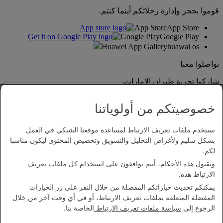
قوموا بحجز وإدارة رحلاتكم أينما كنتم.
App Store
App Store
Google Play
Google Play
Huawei App Gallery
huawai os
تواصلوا معنا
شاركوا تجربة طيران الإمارات.
خصوصيتكم من أولوياتنا
نستخدم ملفات تعريف الارتباط لمساعدة موقعنا الشبكي في العمل
بشكل سليم ولأغراض التحليل والتسويق وتخصيص المحتوى ليكون مناسبا
لكم.
وبقبول هذه الأحكام، أنتم توافقون على استخدام كل ملفات تعريف
بيان إمكانية الدخول
الارتباط هذه.
اتصل بنا
يمكنكم تحديث خياراتكم المفضلة من خلال النقر على زر الخيارات
سياسة الخصوصية
المفضلة المتعلقة بملفات تعريف الارتباط، أو في أي وقت آخر من خلال
الشروط والأحكام
الرجوع إلى
سياسة ملفات تعريف الارتباط
الخاصة بنا.
سياسة ملفات تعريف الارتباط
الأمن الإلكتروني