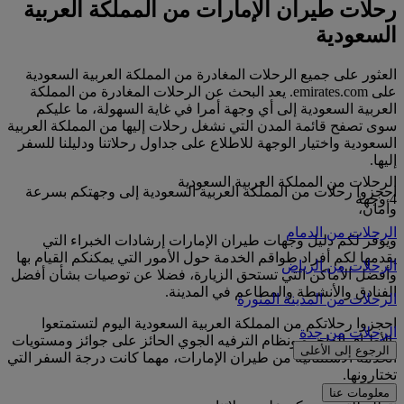
رحلات طيران الإمارات من المملكة العربية
السعودية
العثور على جميع الرحلات المغادرة من المملكة العربية السعودية
على emirates.com. يعد البحث عن الرحلات المغادرة من المملكة
العربية السعودية إلى أي وجهة أمرا في غاية السهولة، ما عليكم
سوى تصفح قائمة المدن التي نشغل رحلات إليها من المملكة العربية
السعودية واختيار الوجهة للاطلاع على جداول رحلاتنا ودليلنا للسفر
إليها.
الرحلات من المملكة العربية السعودية
احجزوا رحلات من المملكة العربية السعودية إلى وجهتكم بسرعة
4 وجهة
وأمان،
الرحلات من الدمام
ويوفر لكم دليل وجهات طيران الإمارات إرشادات الخبراء التي
يقدمها لكم أفراد طواقم الخدمة حول الأمور التي يمكنكم القيام بها
الرحلات من الرياض
وأفضل الأماكن التي تستحق الزيارة، فضلا عن توصيات بشأن أفضل
الفنادق والأنشطة والمطاعم في المدينة.
الرحلات من المدينة المنورة
احجزوا رحلاتكم من المملكة العربية السعودية اليوم لتستمتعوا
الرحلات من جدة
بالأطباق الفاخرة ونظام الترفيه الجوي الحائز على جوائز ومستويات
الرجوع إلى الأعلى
الخدمة الاستثنائية من طيران الإمارات، مهما كانت درجة السفر التي
تختارونها.
معلومات عنا