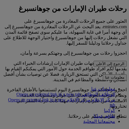
رحلات طيران الإمارات من جوهانسبرغ
العثور على جميع الرحلات المغادرة من جوهانسبرغ على
emirates.com. يعد البحث عن الرحلات المغادرة من جوهانسبرغ إلى
أي وجهة أمرا في غاية السهولة، ما عليكم سوى تصفح قائمة المدن
التي نشغل رحلات إليها من جوهانسبرغ واختيار الوجهة للاطلاع على
جداول رحلاتنا ودليلنا للسفر إليها.
احجزوا رحلات من جوهانسبرغ إلى وجهتكم بسرعة وأمان،
ويوفر لكم دليل وجهات طيران الإمارات إرشادات الخبراء التي
الرجوع إلى الأعلى
يقدمها لكم أفراد طواقم الخدمة حول الأمور التي يمكنكم القيام بها
وأفضل الأماكن التي تستحق الزيارة، فضلا عن توصيات بشأن أفضل
معلومات عنا
الفنادق والأنشطة والمطاعم في المدينة.
معلومات عنا
احجزوا رحلاتكم من جوهانسبرغ اليوم لتستمتعوا بالأطباق الفاخرة
الوظائف
الوظائف Opens an external link in a new tab
ونظام الترفيه الجوي الحائز على جوائز ومستويات الخدمة
مركز الإعلام
مركز الإعلام Opens an external link in a new
الاستثنائية من طيران الإمارات، مهما كانت درجة السفر التي
tab
تختارونها.
كوكبنا
طاقم عملنا
نتطلع للترحيب بكم على رحلاتنا.
مجتمعاتنا المحلية