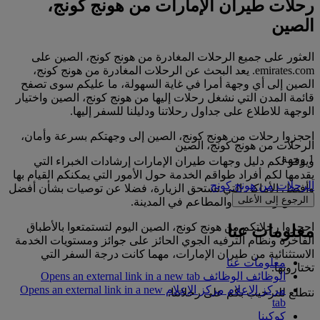
رحلات طيران الإمارات من هونج كونج،
الصين
العثور على جميع الرحلات المغادرة من هونج كونج، الصين على
emirates.com. يعد البحث عن الرحلات المغادرة من هونج كونج،
الصين إلى أي وجهة أمرا في غاية السهولة، ما عليكم سوى تصفح
قائمة المدن التي نشغل رحلات إليها من هونج كونج، الصين واختيار
الوجهة للاطلاع على جداول رحلاتنا ودليلنا للسفر إليها.
احجزوا رحلات من هونج كونج، الصين إلى وجهتكم بسرعة وأمان،
الرحلات من هونج كونج، الصين
1 وجهة
ويوفر لكم دليل وجهات طيران الإمارات إرشادات الخبراء التي
يقدمها لكم أفراد طواقم الخدمة حول الأمور التي يمكنكم القيام بها
الرحلات من هونج كونج
وأفضل الأماكن التي تستحق الزيارة، فضلا عن توصيات بشأن أفضل
الرجوع إلى الأعلى
الفنادق والأنشطة والمطاعم في المدينة.
احجزوا رحلاتكم من هونج كونج، الصين اليوم لتستمتعوا بالأطباق
معلومات عنا
الفاخرة ونظام الترفيه الجوي الحائز على جوائز ومستويات الخدمة
الاستثنائية من طيران الإمارات، مهما كانت درجة السفر التي
معلومات عنا
تختارونها.
الوظائف
الوظائف Opens an external link in a new tab
مركز الإعلام
مركز الإعلام Opens an external link in a new
نتطلع للترحيب بكم على رحلاتنا.
tab
كوكبنا