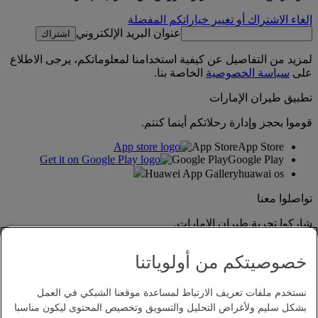
إلغاء الاشتراك أو تغيير خياراتكم المفضلة
عنوان البريد الإلكتروني
اشتراك
لمزيد من التفاصيل عن كيفية استخدامنا لمعلوماتكم، يرجى الاطلاع
على
سياسة الخصوصية
الخاصة بنا.
تطبيق طيران الإمارات
قوموا بحجز وإدارة رحلاتكم أينما كنتم.
App Store
App Store
Google Play
Google Play
Huawei App Gallery
huawai os
تواصلوا معنا
شاركوا تجربة طيران الإمارات.
خصوصيتكم من أولوياتنا
نستخدم ملفات تعريف الارتباط لمساعدة موقعنا الشبكي في العمل
بشكل سليم ولأغراض التحليل والتسويق وتخصيص المحتوى ليكون مناسبا