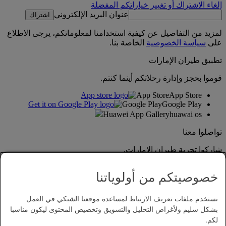
إلغاء الاشتراك أو تغيير خياراتكم المفضلة
عنوان البريد الإلكتروني
اشتراك
لمزيد من التفاصيل عن كيفية استخدامنا لمعلوماتكم، يرجى الاطلاع
على
سياسة الخصوصية
الخاصة بنا.
تطبيق طيران الإمارات
قوموا بحجز وإدارة رحلاتكم أينما كنتم.
App Store
App Store
Google Play
Google Play
Huawei App Gallery
huawai os
تواصلوا معنا
شاركوا تجربة طيران الإمارات.
خصوصيتكم من أولوياتنا
نستخدم ملفات تعريف الارتباط لمساعدة موقعنا الشبكي في العمل
بشكل سليم ولأغراض التحليل والتسويق وتخصيص المحتوى ليكون مناسبا
لكم.