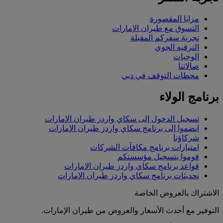
مزايا المقصورة
التسوق مع طيران الإمارات
تجربة سفركم المقبلة
الترفيه الجوي
الوجبات
صالاتنا
محطات التوقف في دبي
برنامج الولاء
تسجيل الدخول إلى سكاي واردز طيران الإمارات
انضموا إلى برنامج سكاي واردز طيران الإمارات
شركاؤنا
امتيازات برنامج مكافآت الشركات
قوموا بتسجيل مؤسستكم
قواعد برنامج سكاي واردز طيران الإمارات
تحديثات برنامج سكاي واردز طيران الإمارات
الاشتراك بالعروض الخاصة
التوفير مع أحدث الأسعار والعروض من طيران الإمارات.