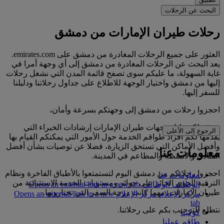
البحث عن الرحلات
رحلات طيران الإمارات من دمشق
العثور على جميع الرحلات المغادرة من دمشق على emirates.com.
يعد البحث عن الرحلات المغادرة من دمشق إلى أي وجهة أمرا في
غاية السهولة، ما عليكم سوى تصفح قائمة المدن التي نشغل رحلات
إليها من دمشق واختيار الوجهة للاطلاع على جداول رحلاتنا ودليلنا
للسفر إليها.
احجزوا رحلات من دمشق إلى وجهتكم بسرعة وأمان،
ويوفر لكم دليل وجهات طيران الإمارات إرشادات الخبراء التي
الرجوع إلى الأعلى
يقدمها لكم أفراد طواقم الخدمة حول الأمور التي يمكنكم القيام بها
وأفضل الأماكن التي تستحق الزيارة، فضلا عن توصيات بشأن أفضل
معلومات عنا
الفنادق والأنشطة والمطاعم في المدينة.
احجزوا رحلاتكم من دمشق اليوم لتستمتعوا بالأطباق الفاخرة ونظام
معلومات عنا
الترفيه الجوي الحائز على جوائز ومستويات الخدمة الاستثنائية من
الوظائف
الوظائف Opens an external link in a new tab
طيران الإمارات، مهما كانت درجة السفر التي تختارونها.
مركز الإعلام
مركز الإعلام Opens an external link in a new
tab
نتطلع للترحيب بكم على رحلاتنا.
كوكبنا
طاقم عملنا