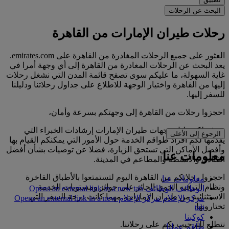
البحث عن الرحلات
رحلات طيران الإمارات من القاهرة
العثور على جميع الرحلات المغادرة من القاهرة على emirates.com.
يعد البحث عن الرحلات المغادرة من القاهرة إلى أي وجهة أمرا في
غاية السهولة، ما عليكم سوى تصفح قائمة المدن التي نشغل رحلات
إليها من القاهرة واختيار الوجهة للاطلاع على جداول رحلاتنا ودليلنا
للسفر إليها.
احجزوا رحلات من القاهرة إلى وجهتكم بسرعة وأمان،
ويوفر لكم دليل وجهات طيران الإمارات إرشادات الخبراء التي
الرجوع إلى الأعلى
يقدمها لكم أفراد طواقم الخدمة حول الأمور التي يمكنكم القيام بها
وأفضل الأماكن التي تستحق الزيارة، فضلا عن توصيات بشأن أفضل
معلومات عنا
الفنادق والأنشطة والمطاعم في المدينة.
احجزوا رحلاتكم من القاهرة اليوم لتستمتعوا بالأطباق الفاخرة
معلومات عنا
ونظام الترفيه الجوي الحائز على جوائز ومستويات الخدمة
الوظائف
الوظائف Opens an external link in a new tab
الاستثنائية من طيران الإمارات، مهما كانت درجة السفر التي
مركز الإعلام
مركز الإعلام Opens an external link in a new
تختارونها.
tab
كوكبنا
نتطلع للترحيب بكم على رحلاتنا.
طاقم عملنا