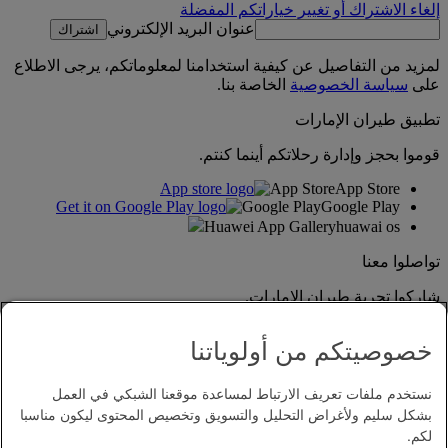
إلغاء الاشتراك أو تغيير خياراتكم المفضلة
عنوان البريد الإلكتروني
اشتراك
لمزيد من التفاصيل عن كيفية استخدامنا لمعلوماتكم، يرجى الاطلاع
على
سياسة الخصوصية
الخاصة بنا.
تطبيق طيران الإمارات
قوموا بحجز وإدارة رحلاتكم أينما كنتم.
App Store
App Store
Google Play
Google Play
Huawei App Gallery
huawai os
تواصلوا معنا
شاركوا تجربة طيران الإمارات.
خصوصيتكم من أولوياتنا
نستخدم ملفات تعريف الارتباط لمساعدة موقعنا الشبكي في العمل
بشكل سليم ولأغراض التحليل والتسويق وتخصيص المحتوى ليكون مناسبا
لكم.