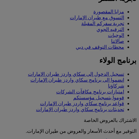
مزايا المقصورة
التسوق مع طيران الإمارات
تجربة سفركم المقبلة
الترفيه الجوي
الوجبات
صالاتنا
محطات التوقف في دبي
برنامج الولاء
تسجيل الدخول إلى سكاي واردز طيران الإمارات
انضموا إلى برنامج سكاي واردز طيران الإمارات
شركاؤنا
امتيازات برنامج مكافآت الشركات
قوموا بتسجيل مؤسستكم
قواعد برنامج سكاي واردز طيران الإمارات
تحديثات برنامج سكاي واردز طيران الإمارات
الاشتراك بالعروض الخاصة
التوفير مع أحدث الأسعار والعروض من طيران الإمارات.