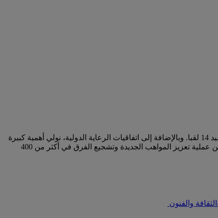
لا شك أننا ندعم المواهب المحلية من خلال رعايتنا للدوري الإماراتي للمحترفين. ويتنافس في الدوري حاليا 14 فريقا يتصدرها فريق العين برصيد 14 لقبا. وبالإضافة إلى اتفاقيات الرعاية الدولية، نولي أهمية كبيرة
لدعم فرقنا ومنظماتنا المحلية. تعد رياضة كرة القدم من الرياضات التي تحظى بشهرة عالمية وتجمع المشجعين معا، ونفخر بأن نكون جزءا من عملية تعزيز المواهب الجديدة وتشجيع الفرق في أكثر من 400
الثقافة والفنون