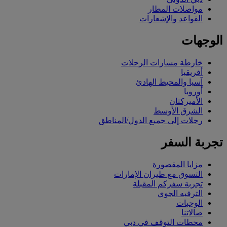
مواصلات المطار
القواعد والإشعارات
الوجهات
خارطة مسارات الرحلات
أفريقيا
آسيا والمحيط الهادئ
أوروبا
الأميركتان
الشرق الأوسط
رحلات إلى جميع الدول/المناطق
تجربة السفر
مزايا المقصورة
التسوق مع طيران الإمارات
تجربة سفركم المقبلة
الترفيه الجوي
الوجبات
صالاتنا
محطات التوقف في دبي