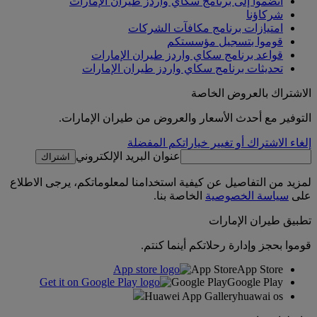
انضموا إلى برنامج سكاي واردز طيران الإمارات
شركاؤنا
امتيازات برنامج مكافآت الشركات
قوموا بتسجيل مؤسستكم
قواعد برنامج سكاي واردز طيران الإمارات
تحديثات برنامج سكاي واردز طيران الإمارات
الاشتراك بالعروض الخاصة
التوفير مع أحدث الأسعار والعروض من طيران الإمارات.
إلغاء الاشتراك أو تغيير خياراتكم المفضلة
عنوان البريد الإلكتروني
اشتراك
لمزيد من التفاصيل عن كيفية استخدامنا لمعلوماتكم، يرجى الاطلاع
على
سياسة الخصوصية
الخاصة بنا.
تطبيق طيران الإمارات
قوموا بحجز وإدارة رحلاتكم أينما كنتم.
App Store
App Store
Google Play
Google Play
Huawei App Gallery
huawai os