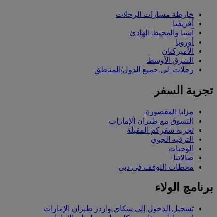
خارطة مسارات الرحلات
أفريقيا
آسيا والمحيط الهادئ
أوروبا
الأميركتان
الشرق الأوسط
رحلات إلى جميع الدول/المناطق
تجربة السفر
مزايا المقصورة
التسوق مع طيران الإمارات
تجربة سفركم المقبلة
الترفيه الجوي
الوجبات
صالاتنا
محطات التوقف في دبي
برنامج الولاء
تسجيل الدخول إلى سكاي واردز طيران الإمارات