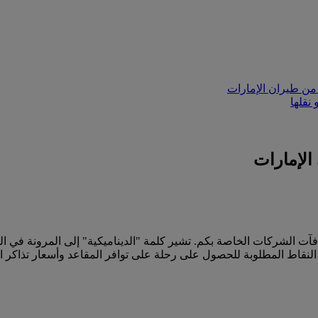
من طيران الإمارات
نقلها
الإمارات
آت الشركات الخاصة بكم. تشير كلمة "الديناميكية" إلى المرونة في ا
لنقاط المطلوبة للحصول على رحلة على توافر المقاعد وأسعار تذاكر ال