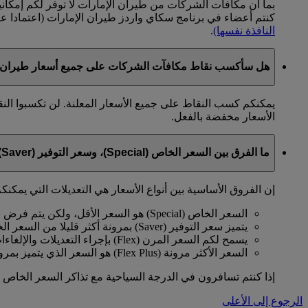
بما أن مكافآت الشركات من طيران الإمارات لا توفر لكم إمكان
كنتم أعضاء في برنامج سكاي واردز طيران الإمارات (اعتمادا 
النافذة نفسها)
.
هل سأكسب نقاط مكافآت الشركات على جميع أسعار طيران ا
يمكنكم كسب النقاط على جميع الأسعار المعلنة. لن تكسبوا الن
الأسعار مخفضة بالفعل.
ما الفرق بين السعر الخاص (Special)، وسعر التوفير (Saver)، والسعر المرن (Flex)، والسعر الأكثر مرونة (Flex Plus)؟
إن الفروق الأساسية بين أنواع الأسعار هي التعديلات التي يمكنكم
السعر الخاص (Special) هو السعر الأقل، ولكن يتم فرض بعض القيود عليه.
يتميز سعر التوفير (Saver) بمرونة أكثر قليلا من السعر الخاص.
يسمح لكم السعر المرن (Flex) بإجراء التعديلات والإلغاءات مقابل رسوم معينة.
السعر الأكثر مرونة (Flex Plus) هو السعر الذي يتميز بمرونة كاملة وعدم وجود قيود.
إذا كنتم تسافرون في الدرجة السياحية مع تذاكر السعر الخاص (Special) أو سعر التوفير (Saver)، عليكم الدفع مقاب
الرجوع إلى الأعلى