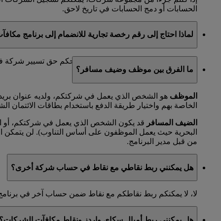
الحسابات أو دمج الحسابات في تاريخ لاحق.
لماذا احتاج إلى رقم رخصة تجارية للانضمام إلى برنامج مكاف
رخصتكم التجارية هي مستند قانوني يمنحكم حق تسيير شركة في مد
ما الفرق بين موظف وضيف مسافر؟
الموظف
هو الشخص الذي يعمل في شركتكم، ولديه عنوان بريد 
الخاصة بهم واختيار طريقة الدفع باستخدام بطاقات الائتمان الش
الضيف المسافر
قد يكون الشخص الذي يعمل في شركتكم، أو الم
البحرية حيث يعمل الموظفون على أساس التناوب). لن يتمكن 
من قبل مدير البرنامج.
هل يمكنني ربط نقاطي مع نقاط في حساب شركة أخرى؟
لا، لا يمكنكم ربط نقاطكم مع نقاط ضمن حساب آخر في برنامج
هل يمكنني ربط أميال سكاي واردز ونقاط مكافآت الشركات؟