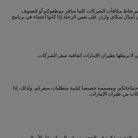
كم نقاط مكافآت الشركات كلما سافر موظفوكم أو الضيوف
أميال سكاي واردز على نفس الرحلة إذا كانوا أعضاء في برنامج
ا يربطها بطيران الإمارات اتفاقية سفر الشركات.
احتياجاتكم، ومصممة خصيصا لتلبية متطلبات سفركم. ولذلك، إذا
كات من طيران الإمارات.
 الذي تم ذكره في الحجز. من غير الممكن نقل الأميال بين