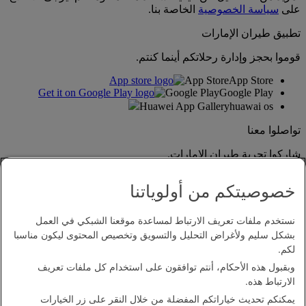
على
سياسة الخصوصية
الخاصة بنا.
تطبيق طيران الإمارات
قوموا بحجز وإدارة رحلاتكم أينما كنتم.
App Store
App Store
Google Play
Google Play
Huawei App Gallery
huawai os
تواصلوا معنا
شاركوا تجربة طيران الإمارات.
خصوصيتكم من أولوياتنا
نستخدم ملفات تعريف الارتباط لمساعدة موقعنا الشبكي في العمل
بشكل سليم ولأغراض التحليل والتسويق وتخصيص المحتوى ليكون مناسبا
لكم.
وبقبول هذه الأحكام، أنتم توافقون على استخدام كل ملفات تعريف
بيان إمكانية الدخول
الارتباط هذه.
اتصل بنا
يمكنكم تحديث خياراتكم المفضلة من خلال النقر على زر الخيارات
سياسة الخصوصية