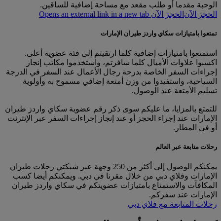
الوجبة مقدما أو طلب مقعد مع مساحة إضافية للساقين.
الحجز الآن
الحجز الآن Opens an external link in a new tab
تمتعوا بامتيازات سكاي واردز طيران الإمارات
استمتعوا بامتيازات إضافية كلما ارتقيتم إلى فئة عضوية أعلى.
اكسبوا علاوات الأميال كلما سافرتم، واستخدموا مكاتب إنجاز
إجراءات السفر الخاصة بدرجة رجال الأعمال عند السفر في الدرجة
السياحية، واستفيدوا من وزن أمتعة إضافي مسموح به وأولوية
تسليم الأمتعة عند الوصول.
للتمتع بالمزايا، ما عليكم سوى ذكر رقم عضوية سكاي واردز طيران
الإمارات عند إجراء الحجز أو عند إنجاز إجراءات السفر عبر الإنترنت
أو في المطار.
رحلات متابعة عبر العالم
يمكنكم الوصول إلى أكثر من 250 وجهة عبر شبكتي رحلات طيران
الإمارات وفلاي دبي من خلال مقرنا في دبي. ويمكنكم أيضا كسب
المكافآت والاستمتاع بامتيازات عضويتكم في سكاي واردز طيران
الإمارات عند سفركم.
رحلات المتابعة مع فلاي دبي