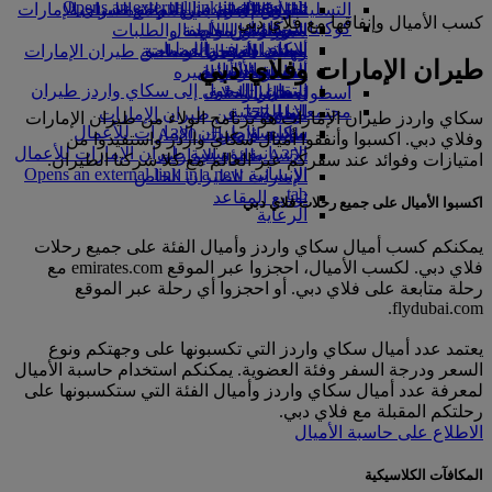
Opens an external link in a new tab
in a new tab
التسلية للأطفال
السوق الحرة
تجربتكم على متن الطائرة
تناول الطعام في الدرجة السياحية
السفر لأصحاب الهمم مع طيران الإمارات
كسب الأميال وإنفاقها مع فلاي دبي
كوكبنا
شركاؤنا
الممتازة
متجرنا الرسمي
الأدوات والموارد
الترفيه عن الأطفال
المساعدة الخاصة والطلبات
سكاي واردز رايل
الاستدامة في العمليات
ألعاب الأطفال
وجبات الدرجة السياحية
الهاتف المتحرك وتطبيق طيران الإمارات
طيران الإمارات وفلاي دبي
حاسبة الأميال
السياسة البيئية
المشروبات
أنشطة للأطفال
إلغاء حجز أو تغييره
التقارير البيئية
تسجيل الدخول إلى سكاي واردز طيران
أسطول طائراتنا
تعطل الرحلات
الإمارات
مجتمعاتنا المحلية
بوينج 777
معلومات عن طيران الإمارات
سكاي واردز طيران الإمارات هو برنامج الولاء من طيران الإمارات
سكاي واردز+
مؤسسة طيران الإمارات للأعمال
طائرة الإمارات A380
وفلاي دبي. اكسبوا وأنفقوا أميال سكاي واردز واستفيدوا من
الإنسانية
مؤسسة طيران الإمارات للأعمال
A350 طائرة الإمارات
امتيازات وفوائد عند سفركم عبر العالم مع كلا شركتا الطيران.
الإنسانية Opens an external link in a new
الإمارات للطيران الخاص
tab
توزيع المقاعد
اكسبوا الأميال على جميع رحلات فلاي دبي
الرعاية
يمكنكم كسب أميال سكاي واردز وأميال الفئة على جميع رحلات
فلاي دبي. لكسب الأميال، احجزوا عبر الموقع emirates.com مع
رحلة متابعة على فلاي دبي. أو احجزوا أي رحلة عبر الموقع
flydubai.com.
يعتمد عدد أميال سكاي واردز التي تكسبونها على وجهتكم ونوع
السعر ودرجة السفر وفئة العضوية. يمكنكم استخدام حاسبة الأميال
لمعرفة عدد أميال سكاي واردز وأميال الفئة التي ستكسبونها على
رحلتكم المقبلة مع فلاي دبي.
الاطلاع على حاسبة الأميال
المكافآت الكلاسيكية