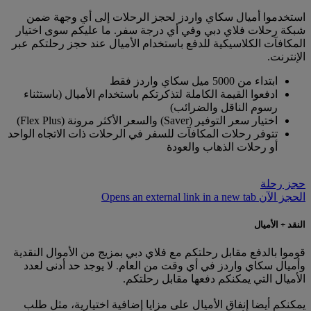
استخدموا أميال سكاي واردز لحجز الرحلات إلى أي وجهة ضمن
شبكة رحلات فلاي دبي وفي أي درجة سفر. ما عليكم سوى اختيار
المكافآت الكلاسيكية للدفع باستخدام الأميال عند حجز رحلتكم عبر
الإنترنت.
ابتداء من 5000 ميل سكاي واردز فقط
ادفعوا القيمة الكاملة لتذكرتكم باستخدام الأميال (باستثناء
رسوم الناقل والضرائب)
اختيار سعر التوفير (Saver) والسعر الأكثر مرونة (Flex Plus)
تتوفر رحلات المكافآت للسفر في الرحلات ذات الاتجاه الواحد
أو رحلات الذهاب والعودة
حجز رحلة
الحجز الآن Opens an external link in a new tab
النقد + الأميال
قوموا بالدفع مقابل رحلتكم مع فلاي دبي بمزيج من الأموال النقدية
وأميال سكاي واردز في أي وقت من العام. لا يوجد حد أدنى لعدد
الأميال التي يمكنكم دفعها مقابل رحلتكم.
يمكنكم أيضا إنفاق الأميال على مزايا إضافية اختيارية، مثل طلب