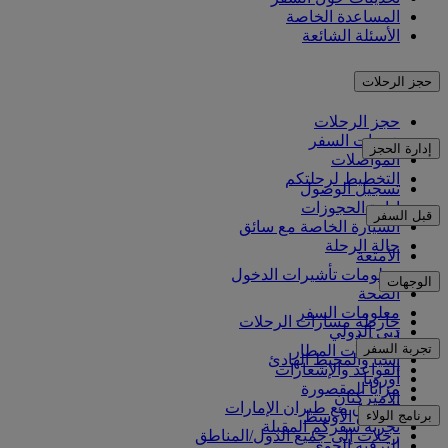
المساعدة الخاصة
الأسئلة الشائعة
حجز الرحلات
حجز الرحلات
خدمات السفر
إدارة الحجز
المواصلات
التخطيط لرحلتكم
تسجيل الوصول
إدارة الحجوزات
قبل السفر
السيارة الخاصة مع سائق
حالة الرحلة
الأمتعة
معلومات تأشيرات الدخول
الوجهات
الصحة
معلومات السفر
خارطة مسارات الرحلات
دبي الدولي
أفريقيا
تجربة السفر
مواصلات المطار
آسيا والمحيط الهادئ
القواعد والإشعارات
أوروبا
مزايا المقصورة
الأميركتان
التسوق مع طيران الإمارات
برنامج الولاء
الشرق الأوسط
تجربة سفركم المقبلة
رحلات إلى جميع الدول/المناطق
الترفيه الجوي