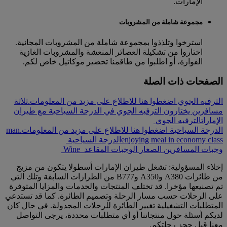
الإمارات.
مجموعة شاملة من المشروبات
استرخوا وتلذذوا بمجموعة شاملة من المشروبات المجانية.
اختاروا من تشكيلة العصائر المنعشة والمشروبات الغازية
الفوارة، أو اطلبوا من طاقمنا تحضير موكاتيل خاص لكم.
الصفحات ذات الصلة
الترفيه الجوي اضغطوا هنا للاطلاع على مزيد من المعلومات.
ثلاثة
مسافرين يختارون الترفيه الجوي في الدرجة السياحية مع طيران
الإمارات
الترفيه الجوي
الدرجة السياحية اضغطوا هنا للاطلاع على مزيد من المعلومات.
man
enjoying meal in economy class
الدرجة السياحية
وجبات المسافرين الصغار
الوجبات
المقاعد
Wine
إخلاء المسؤولية: تشغل طيران الإمارات أسطولا يتكون من مزيج
من طائرات A380 وA350 وB777 من الطرازات السابقة وتلك التي
تم تصنيعها مؤخرا. قد تختلف المنتجات والخدمات والمزايا المتوفرة
على الرحلات حسب مسار الرحلة وتصميم الطائرة. كما قد تستدعي
المتطلبات التشغيلية تغيير الطائرة للرحلات المجدولة. في حال كان
لديكم أسئلة حول منتجاتنا أو أي متطلبات محددة، يرجى التواصل
معنا قبل حجز رحلتكم.