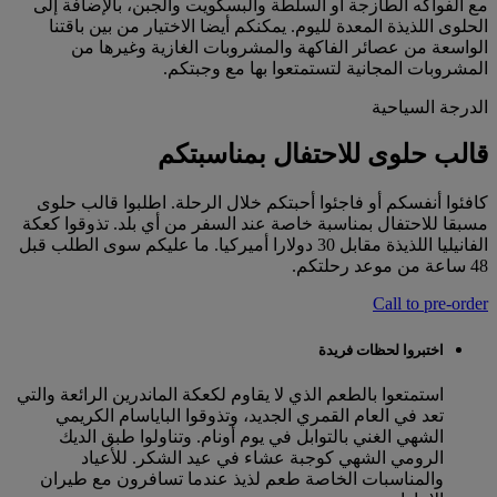
مع الفواكه الطازجة أو السلطة والبسكويت والجبن، بالإضافة إلى
الحلوى اللذيذة المعدة لليوم. يمكنكم أيضا الاختيار من بين باقتنا
الواسعة من عصائر الفاكهة والمشروبات الغازية وغيرها من
المشروبات المجانية لتستمتعوا بها مع وجبتكم.
الدرجة السياحية
قالب حلوى للاحتفال بمناسبتكم
كافئوا أنفسكم أو فاجئوا أحبتكم خلال الرحلة. اطلبوا قالب حلوى
مسبقا للاحتفال بمناسبة خاصة عند السفر من أي بلد. تذوقوا كعكة
الفانيليا اللذيذة مقابل 30 دولارا أميركيا. ما عليكم سوى الطلب قبل
48 ساعة من موعد رحلتكم.
Call to pre-order
اختبروا لحظات فريدة
استمتعوا بالطعم الذي لا يقاوم لكعكة الماندرين الرائعة والتي
تعد في العام القمري الجديد، وتذوقوا الباياسام الكريمي
الشهي الغني بالتوابل في يوم أونام. وتناولوا طبق الديك
الرومي الشهي كوجبة عشاء في عيد الشكر. للأعياد
والمناسبات الخاصة طعم لذيذ عندما تسافرون مع طيران