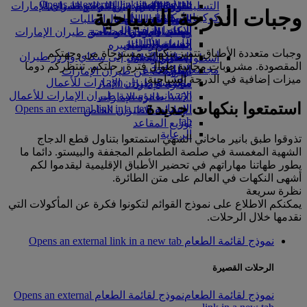
Opens an external link in a new tab
in a new tab
التسلية للأطفال
السوق الحرة
تجربتكم على متن الطائرة
تناول الطعام في الدرجة السياحية
السفر لأصحاب الهمم مع طيران الإمارات
وجبات الدرجة السياحية
كوكبنا
شركاؤنا
الممتازة
متجرنا الرسمي
الأدوات والموارد
الترفيه عن الأطفال
المساعدة الخاصة والطلبات
سكاي واردز رايل
الاستدامة في العمليات
ألعاب الأطفال
وجبات الدرجة السياحية
الهاتف المتحرك وتطبيق طيران الإمارات
حاسبة الأميال
السياسة البيئية
المشروبات
أنشطة للأطفال
إلغاء حجز أو تغييره
وجبات متعددة الأطباق تتميز بنكهات مستوحاة من وجهتكم
التقارير البيئية
تسجيل الدخول إلى سكاي واردز طيران
أسطول طائراتنا
تعطل الرحلات
المقصودة. مشروبات مجانية طوال فترة رحلتكم. تنتظركم دوما
الإمارات
مجتمعاتنا المحلية
بوينج 777
معلومات عن طيران الإمارات
ميزات إضافية في الدرجة السياحية.
سكاي واردز+
مؤسسة طيران الإمارات للأعمال
طائرة الإمارات A380
الإنسانية
مؤسسة طيران الإمارات للأعمال
A350 طائرة الإمارات
استمتعوا بنكهات جديدة
الإنسانية Opens an external link in a new
الإمارات للطيران الخاص
tab
توزيع المقاعد
الرعاية
تذوقوا طبق بانير ماخاني الشهي استمتعوا بتناول قطع الدجاج
الشهية المغمسة في صلصة الطماطم المجففة والبيستو. دائما ما
يطور طهاتنا مهاراتهم في تحضير الأطباق الإقليمية ليقدموا لكم
أشهى النكهات في العالم على متن الطائرة.
نظرة سريعة
يمكنكم الاطلاع على نموذج القوائم لتكونوا فكرة عن المأكولات التي
نقدمها خلال الرحلات.
نموذج لقائمة الطعام Opens an external link in a new tab
الرحلات القصيرة
نموذج لقائمة الطعام
نموذج لقائمة الطعام Opens an external