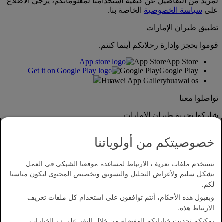
لمزيد من التفاصيل عن كيفية استخدامنا لمعلوماتكم، يرجى الاطلاع
على
سياسة الخصوصية
الخاصة بنا.
تطبيق طيران الإمارات
قوموا بحجز وإدارة رحلاتكم أينما كنتم.
App Store
App Store
Google Play
Google Play
Huawei App Gallery
huawai os
تواصلوا معنا
شاركوا تجربة طيران الإمارات.
خصوصيتكم من أولوياتنا
نستخدم ملفات تعريف الارتباط لمساعدة موقعنا الشبكي في العمل
بشكل سليم ولأغراض التحليل والتسويق وتخصيص المحتوى ليكون مناسبا
لكم.
وبقبول هذه الأحكام، أنتم توافقون على استخدام كل ملفات تعريف
بيان إمكانية الدخول
الارتباط هذه.
اتصل بنا
يمكنكم تحديث خياراتكم المفضلة من خلال النقر على زر الخيارات
سياسة الخصوصية