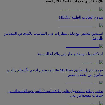
بالإضافة إلى خدمات خاصة خلال السفر.
نموذج البيانات الطبية MEDIF
استعدوا للسفر مع دليل مطارات دبي المناسب للأشخاص المصابين
بالتوحد
استكشفوا خريطة مطار دبي والأدلة الحسية
قوموا بتنزيل تطبيق Be My Eyes المخصص لدعم الأشخاص الذين
يعانون من ضعف البصر
تقدموا بطلب للحصول على بطاقة “سند” السياحية للاستفادة من
خدمات مفيدة في دبي