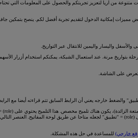
لات متنوعة من آريا لتعزيز تجربتكم والحصول على المعلومات التي تحتا
ض مميزات إمكانية الدخول لتقديم تجربة أفضل لكم. ينصح بتمكين جا
 والأسفل واليسار واليمين للانتقال عبر التواريخ.
 بتواريخ مرنة. عند استعمال الشبكة، يمكنكم استخدام أزرار الأسهم للا
 تعرض على الشاشة.
تلميح مخصص. هذا التلميح يحتوي على (role) = "تطبيق" لجعله متاحا عن طريق لوحة المفاتيح.
في صفحات المحتوى حيث يوجد لدينا تقويم مخصص يحتوي على (role) = "تطبيق" لجعله متاحا عن طريق
قع خارجي)
للمساعدة في حل هذه المشكلة.