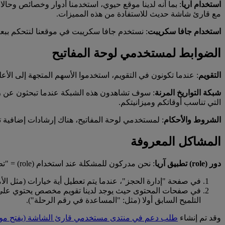
استخدام آريا
: بما أنه لدينا موقع حيوي، استخدمنا أدوار وخصائص وحا
مع قارئ شاشة حديث للاستفادة من هذه المميزات.
استخدام جافا سكريبت
: نستخدم جافا سكريبت في موقعنا لنتحكم ببع
الضوابط لمستخدمي لوحة المفاتيح
التقويم
: عندما تكونون في التقويم، استخدموا الأسهم المتجهة إلى الأعلى
شبكة التواريخ المرنة
: سوف تشاهدون هذه الشبكة عندما تبحثون عن رحلة
التي تناسب أوقاتكم وميزانيتكم.
الشروط والأحكام
: لمستخدمي لوحة المفاتيح، هناك إرشادات إضافية
المشاكل المعروفة
دور (role) تطبيق آريا
: نحن مدركون للمشكلة عند استخدام (role) = "تطبيق" والضغط خارجه يعني أن الرابط السابق تتم قراءته أيضا مع الرابط الذي عليه التركيز. ويبدو أن هذا يحدث في مكانين:
في صفحة "إدارة الحجز"، عندما يتم تعطيل أية خيارات (مثل الأمتعة الزائدة)، يكون هناك 
التلميح السابق أولا (مثل: "المساعدة في رقم الرحلة").
وقد تم إنشاء
طلب دعم في منتدى مستخدمي قارئ الشاشة
(يفتح مو