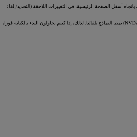
ما تنتقلون باتجاه أسفل الصفحة الرئيسية. في التغييرات اللاحقة (التحديد/إلغاء
: داخل تطبيق "حجز رحلة"، عند إزالة مطار باستخدام خيار الحذف، يعود التركيز إلى حقل النموذج ولكن لا يدخل قارئ الشاشة (NVDA) نمط النماذج تلقائيا. لذلك، إذا كنتم تحاولون البدء بالكتابة فورا،