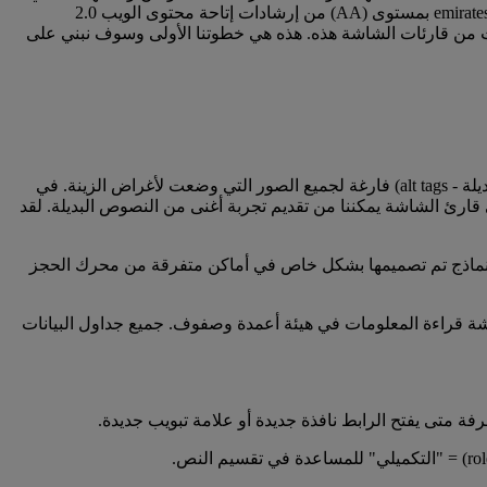
القومي للمكفوفين، لاختبار قابلية استخدام موقعنا وللتطوير والتحسين بناء على التجربة من أجلكم. وكما أشرنا سابقا، لقد صممنا موقع emirates.com بمستوى (AA) من إرشادات إتاحة محتوى الويب 2.0
NVD) ومتصفح فايرفوكس (FireFox). ننصح باستخدام أحدث الإصدارات من قارئات الشاشة هذه. هذه هي خطوتنا الأولى وسوف نبني على
: لقد قمنا بتوفير (نصوص بديلة - alt tags) أي وصف لجميع الصور والصور التي تحتوي نصوصا تقدم معلومات، فيما قمنا بتوفير (نصوص بديلة - alt tags) فارغة لجميع الصور التي وضعت لأغراض الزينة. في
ارئ الشاشة يمكننا من تقديم تجربة أغنى من النصوص البديلة. لقد
ول نماذج تم تصميمها بشكل خاص في أماكن متفرقة من محرك الحجز
اشة قراءة المعلومات في هيئة أعمدة وصفوف. جميع جداول البيانات
 متى يفتح الرابط نافذة جديدة أو علامة تبويب جديدة.