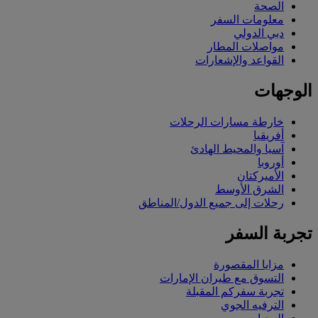
الصحة
معلومات السفر
دبي الدولي
مواصلات المطار
القواعد والإشعارات
الوجهات
خارطة مسارات الرحلات
أفريقيا
آسيا والمحيط الهادئ
أوروبا
الأميركتان
الشرق الأوسط
رحلات إلى جميع الدول/المناطق
تجربة السفر
مزايا المقصورة
التسوق مع طيران الإمارات
تجربة سفركم المقبلة
الترفيه الجوي