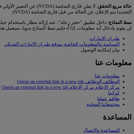
حالة مربع التحقق
: لا يعلن قارئ الشاشة (
التحديد) يتم الإعلان عن الحالة من قبل قارئ الشاشة (NVDA).
نمط النماذج
لن يقوم بإدخال أية معلومات. إذا أدخلتم نمط النماذج يدويا، سيعمل ه
طيران الإمارات
السياسة والمعلومات الخاصة بموقع طيران الإمارات الشبكي
بيان إمكانية الوصول
معلومات عنا
معلومات عنا
الوظائف
الوظائف Opens an external link in a new tab
مركز الإعلام
مركز الإعلام Opens an external link in a new tab
كوكبنا
طاقم عملنا
مجتمعاتنا المحلية
المساعدة
المساعدة والاتصال