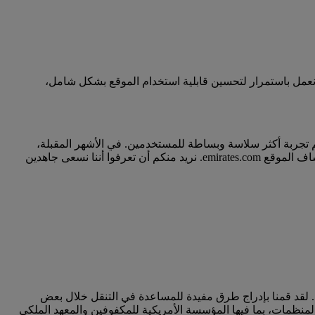
، نعمل باستمرار لتحسين قابلية استخدام الموقع بشكل شامل،
 تجربة أكثر سلاسة وبساطة للمستخدمين. في الأشهر المقبلة،
سنستمر في مراجعة أماكن أخرى من الموقع ليتم تحسينها. عندما نعمل على هذه التحديثات، قد تجدون بعض عدم التناسق عند زيارة واستكشاف الموقع emirates.com. نريد منكم أن تعرفوا أننا نسعى جاهدين
ائمة شاملة ننصحكم بقراءتها. لقد قمنا بإدراج طرق مفيدة للمساعدة في التنقل خلال بعض
 المنظمات، بما فيها المؤسسة الأمريكية للمكفوفين والمعهد الملكي