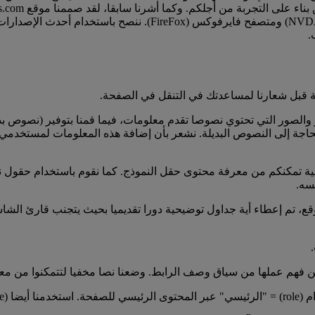
(WCAG)، وأنشأنا موقعا يعمل بشكل جيد مع برنامج قارئ الشاشة (A
.
ة قبل شعارنا لمساعدتك في التنقل في الصفحة.
جة إلى النصوص البديلة. نشعر بأن إضافة هذه المعلومات لمستخدمي ق
برمجية تمكنكم من معرفة محتوى حقل النموذج. كما نقوم باستخدام حق
سه.
وقع، تم إعطاء أية جداول توضيحية دورا تقديميا بحيث يتجنب قارئ الش
 فهم عملها من سياق وصف الرابط. وضعنا نصا مخفيا لتتمكنوا من معرفة
سيم النص.