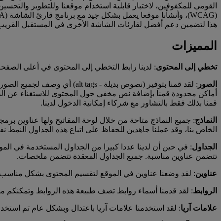
هذا لتضمين دعم أفضل لقارئات الشاشة الأخرى في المستقبل القريب
المميزات
تخطي إلى المحتوى
: لدينا رابط التخطي إلى المحتوى في أعلى الصفح
الصور
أماكن محدودة قمنا بإضافة نص مخفي حول المحتوى للاستغناء عن الحا
قمنا بذلك فقط بالتشاور مع شركاء إمكانية الدخول لدينا.
النماذج
: جميع النماذج متاحة من خلال لوحة المفاتيح ولها عناوين 
الخاص بنا، وقد عملنا جاهدين للحفاظ على اتباع هذه الجداول النمط نف
الجداول
: في حين أن لدينا عددا كبيرا من الجداول المستخدمة في الم
تتضمن عناوين مناسبة. جميع الجداول المعقدة تتضمن ملخصات.
عناوين
: لقد وضعنا عناوين في الموقع لتقسيم المحتوى بشكل مناسب.
الروابط
: لقد قدمنا أسماء روابط تصف طبيعة هذه الروابط وتمكنكم من
علامات آريا
: لقد استخدمنا علامات آريا باعتدال وبشكل عام تم استخدام (role) = "الرئيسي" عبر المحتوى الرئيسي للصفحة. استخدمنا أيضا (role) = "التكميلي" للمساعدة في تق