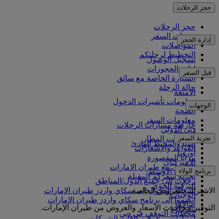
حجز الرحلات
حجز الرحلات
خدمات السفر
إدارة الحجز
المواصلات
التخطيط لرحلتكم
تسجيل الوصول
إدارة الحجوزات
قبل السفر
السيارة الخاصة مع سائق
حالة الرحلة
الأمتعة
معلومات تأشيرات الدخول
الوجهات
الصحة
معلومات السفر
خارطة مسارات الرحلات
دبي الدولي
أفريقيا
تجربة السفر
مواصلات المطار
آسيا والمحيط الهادئ
القواعد والإشعارات
أوروبا
مزايا المقصورة
الأميركتان
التسوق مع طيران الإمارات
برنامج الولاء
الشرق الأوسط
تجربة سفركم المقبلة
رحلات إلى جميع الدول/المناطق
الترفيه الجوي
الاشتراك بالعروض الخاصة
تسجيل الدخول إلى سكاي واردز طيران الإمارات
الوجبات
انضموا إلى برنامج سكاي واردز طيران الإمارات
صالاتنا
التوفير مع أحدث الأسعار والعروض من طيران الإمارات.
شركاؤنا
محطات التوقف في دبي
امتيازات برنامج مكافآت الشركات