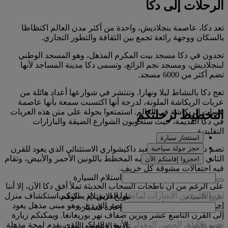
الرحلات إلى دكا
تعد دكا، عاصمة بنجلاديش، واحدة من أكثر مدن العالم اكتظاظا
بالسكان ووجهة رائعة تجمع بين الثقافة والتطور التجاري.
تجدون في دكا مسجد بيت المكرم المذهل، وهو المسجد الوطني
لبنجلاديش، ومسجد نجم الرائع، وتسمى دكا مدينة المساجد لأنها
تضم أكثر من 6000 مسجد.
تعج دكا بالنشاط ليلا ونهارا. وتنتشر في شوارعها أعداد هائلة من
عربات الريكاشة الملونة، لدرجة أنها اكتسبت سمعة بأنها عاصمة
عربات الريكاشة في العالم. استمتعوا بجولة على متن هذه العربات
التخطيط لرحلتكم
في دكا القديمة، حيث ستجوبون الشوارع الضيقة والبازارات
التقليدية.
استئجار سيارة
حجز جولة سياحية
تضم دكا القديمة أيضا معبد داكيشواري الاستثنائي الذي يعود للقرن
الثاني عشر ويتميز بتصميمه المخطط باللونين الأحمر والأبيض، وتقام
احجزوا إقامتكم الآن
فيه احتفالات مشوقة كل خريف.
استلام السيارة
على الرغم من أن ناطحات السحاب الحديثة تملأ أفق دكا الآن، إلا أننا
نجد الكثير من الإشارات لماضيها العريق. إذ يمكنكم استكشاف منزل
تاريخ الاستلام
-
الوقت
إحسان، المعروف أيضا باسم القصر الوردي، وهو مبنى مذهل يعود
إعادة السيارة
إلى القرن التاسع عشر ويزين ضفاف نهر بوريغانغا. ويمكنكم زيارة
حصن لالباغ، الحصن المغولي الأنيق والملكي الذي يقدم لمحة مذهلة
تاريخ الإعادة
-
الوقت