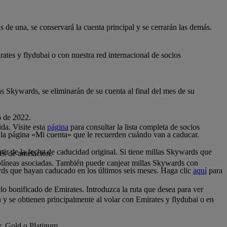
 de una, se conservará la cuenta principal y se cerrarán las demás.
tes y flydubai o con nuestra red internacional de socios
as Skywards, se eliminarán de su cuenta al final del mes de su
o de 2022.
da. Visite esta
página
para consultar la lista completa de socios
 la página «Mi cuenta» que le recuerden cuándo van a caducar.
tir de la fecha de caducidad original. Si tiene millas Skywards que
es de antelación.
.
olíneas asociadas. También puede canjear millas Skywards con
rds que hayan caducado en los últimos seis meses. Haga clic
aquí
para
o bonificado de Emirates. Introduzca la ruta que desea para ver
n y se obtienen principalmente al volar con Emirates y flydubai o en
er, Gold o Platinum.