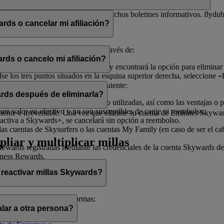
electrónico con el fin de enviarle dichos boletines informativos. flydu
ds o cancelar mi afiliación?
iliación en cualquier momento a través de:
rds o cancelo mi afiliación?
, seleccione «
Gestionar mi cuenta
» y encontrará la opción para eliminar
 los tres puntos situados en la esquina superior derecha, seleccione «E
ado de ayudarle.
afiliación, tenga en cuenta lo siguiente:
rds después de eliminarla?
illas Skywards y recompensas no utilizadas, así como las ventajas o pr
enen valor en efectivo y no son susceptibles de canje ni reembolso.
te e irreversible. Una vez que elimine su cuenta de Emirates Skywards,
activa a Skywards+, se cancelará sin opción a reembolso.
as cuentas de Skysurfers o las cuentas My Family (en caso de ser el ca
pliar y multiplicar millas
wards registradas mediante las credenciales de la cuenta Skywards deja
iness Rewards.
 reactivar millas Skywards?
cerlo de las siguientes formas:
lar a otra persona?