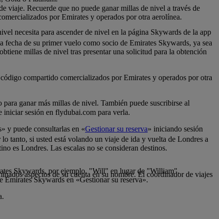
 de viaje. Recuerde que no puede ganar millas de nivel a través de
comercializados por Emirates y operados por otra aerolínea.
nivel necesita para ascender de nivel en la página Skywards de la app
 la fecha de su primer vuelo como socio de Emirates Skywards, ya sea
tiene millas de nivel tras presentar una solicitud para la obtención
de código compartido comercializados por Emirates y operados por otra
lo para ganar más millas de nivel. También puede suscribirse al
iniciar sesión en flydubai.com para verla.
s» y puede consultarlas en «
Gestionar su reserva
» iniciando sesión
 lo tanto, si usted está volando un viaje de ida y vuelta de Londres a
tino es Londres. Las escalas no se consideran destinos.
rates Skywards, por ejemplo, "Will" en lugar de "William".
inados aspectos de su cuenta en su nombre. El coordinador de viajes
de Emirates Skywards en «Gestionar su reserva».
a.