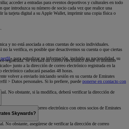
milia; acceder a entradas para eventos deportivos y culturales en todo
con que introduzca su número de socio cada vez que realice una
la tarjeta digital a su Apple Wallet, imprimir una copia física o
.
nica y no está asociada a otras cuentas de socio individuales.
no la verifica, es posible que desactivemos su cuenta o que ciertas
perfil
» para actualizar su información, incluida su nacionalidad, su
ico registrada. Se enviará un correo electrónico desde el dominio
cado» junto a la dirección de correo electrónico registrada en la
o electrónico caducará pasadas 48 horas.
nte volver a enviarlo iniciando sesión en su cuenta de Emirates
fil > Datos personales. Si lo prefiere, puede
ponerse en contacto con
al. No obstante, si la modifica, deberá verificar la dirección de
rte su dirección de correo electrónico con otros socios de Emirates
mirates Skywards?
l. No obstante, asegúrese de verificar la dirección de correo