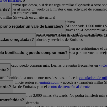
nte de Emirates
; o
rates.
por el premio que desea, o si desea regalar millas Skywards a otros so
a debe tener al menos un vuelo de Emirates o una actividad de acumulac
wards?
o sesión en emirates.com
00 millas Skywards en un año natural
millas Skywards en un año natural
ltiplos de 1.000, siendo 2.000 la cantidad mínima.
s por cada transacción, a un precio de 30 USD por cada 1.000 millas
rar o regalar un vale de Emirates?
 millas en un año natural para sí mismos a través de «Comprar millas» 
illas en un año natural para sí mismos a través de «Comprar millas» y r
e en vuelos Classic Rewards o en la mejora de clase de un billete de E
ivo para la compra de productos y servicios de Emirates.
radas o regaladas?
elos Classic Rewards y mejoras de clase. Si bien no restringimos el u
a de millas
para comprobar cuántas millas necesita para un vuelo o mejo
uelo bonificado, ¿puedo comprar más?
uelo bonificado puedo comprar más. Lea las preguntas frecuentes en
«¿Có
otra?
uelo bonificado a uno de nuestros destinos, utilice la
calculadora de mil
Skywards. Inicie sesión en
emirates.com
y acceda a «Transferir millas 
unas tiendas de Emirates y en el
centro de atención al cliente
.
wards?
0 y siempre a partir de 2.000 millas Skywards. No podrá transferir más
 transferidas?
a realizar la transferencia.