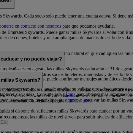
rates?
es Skywards. Cada socio solo puede tener una cuenta activa. Si tiene más
ponerse en contacto con nosotros
para que podamos ayudarle.
 de Emirates Skywards. Puede ganar millas Skywards al volar con Emira
iler de coches, hoteles y una amplia gama de marcas de estilo de vida.
 la fecha en que se obtienen. En el año natural en que caduquen las mill
 caducar y no puedo viajar?
cumpleaños es en agosto, las millas Skywards caducarán el 31 de agost
s en premios con nuestros socios hoteleros, minoristas y de estilo de vi
los próximos doce meses, puede configurar mensajes automáticos desde
 millas Skywards?
s próximos tres meses, puede ampliar su validez otros doce meses a par
 de Emirates, flydubai y nuestras aerolíneas asociadas con hasta once mes
tablecer su validez. Consulte esta
página
para obtener más información
ar sus millas Skywards en vuelos de Emirates, flydubai y nuestras aer
ayan a caducar en los próximos tres meses o reactivar las millas Skywa
ea más información, visite la página
Canjear millas
.
ida si dispone de suficientes millas Skywards para canjear por un vuel
 recompensas, las millas de nivel sirven para subir niveles de afiliació
(EK).
idoneidad determina el nivel de afiliación al que pertenece: Blue, Silv