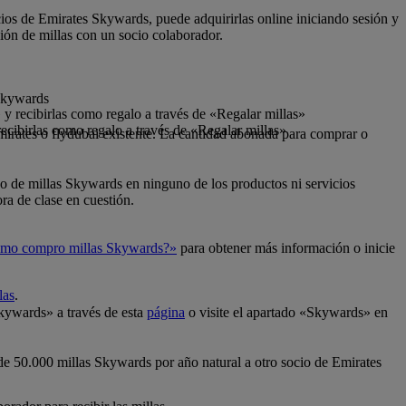
cios de Emirates Skywards, puede adquirirlas online iniciando sesión y
ión de millas con un socio colaborador.
 Skywards
y recibirlas como regalo a través de «Regalar millas»
ecibirlas como regalo a través de «Regalar millas»
mirates o flydubai existente. La cantidad abonada para comprar o
so de millas Skywards en ninguno de los productos ni servicios
ra de clase en cuestión.
mo compro millas Skywards?»
para obtener más información o inicie
las
.
Skywards» a través de esta
página
o visite el apartado «Skywards» en
 de 50.000 millas Skywards por año natural a otro socio de Emirates