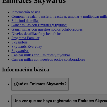
Emirates Skywards
Información básica
Comprar, regalar, transferir, reactivar, ampliar y multiplicar mill
Solicitud de millas
Ganar millas con Emirates y flydubai
Ganar millas con nuestros socios colaboradores
Niveles de afiliación y beneficios
Programa Familiar
Skysurfers
Skywards Everyday
Skywards+
Canjear millas con Emirates y flydubai
Canjear millas con nuestros socios colaboradores
Información básica
¿Qué es Emirates Skywards?
Emirates Skywards es el galardonado programa de fidelización 
Una vez que me haya registrado en Emirates Skyward
Ofrece a los socios una serie de ventajas y experiencias diseña