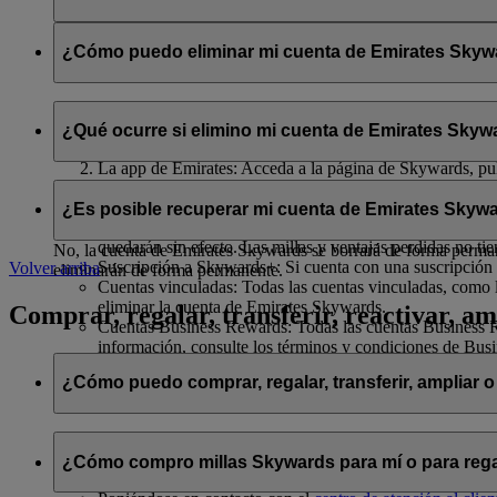
Se compartirán con flydubai su nombre y su dirección de correo 
política de privacidad de flydubai
.
¿Cómo puedo eliminar mi cuenta de Emirates Skywar
Puede eliminar su cuenta de Emirates Skywards o cancelar su af
¿Qué ocurre si elimino mi cuenta de Emirates Skywa
El sitio web de Emirates: Inicie sesión, acceda a su perfil
La app de Emirates: Acceda a la página de Skywards, pulse
Chat en directo
: Hable con nuestro equipo; estará encant
Si decide eliminar su cuenta de Emirates Skywards o cancelar su 
¿Es posible recuperar mi cuenta de Emirates Skywa
Millas Skywards y recompensas no utilizadas: Todas sus m
quedarán sin efecto. Las millas y ventajas perdidas no ti
No, la cuenta de Emirates Skywards se borrará de forma permanen
Suscripción a Skywards+: Si cuenta con una suscripción 
Volver arriba
eliminarán de forma permanente.
Cuentas vinculadas: Todas las cuentas vinculadas, como l
eliminar la cuenta de Emirates Skywards.
Comprar, regalar, transferir, reactivar, am
Cuentas Business Rewards: Todas las cuentas Business Re
información, consulte los términos y condiciones de Bus
¿Cómo puedo comprar, regalar, transferir, ampliar o
Si desea comprar, regalar y transferir millas Skywards, puede ha
¿Cómo compro millas Skywards para mí o para rega
Iniciando sesión en emirates.com; o