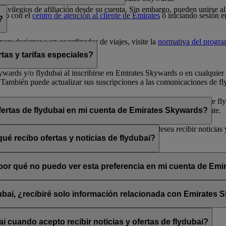
 privilegios de afiliación desde su cuenta. Sin embargo, pueden unirse
cto con el
centro de atención al cliente de Emirates
o iniciando sesión e
?
ara designar a un coordinador de viajes, visite la
normativa del progr
tas y tarifas especiales?
 Skywards y/o flydubai al inscribirse en Emirates Skywards o en cualqui
 También puede actualizar sus suscripciones a las comunicaciones de fly
arse de baja» que encontrará al final de los correos electrónicos de fly
bai a través de su chat en directo o su centro de atención al cliente.
ofertas de flydubai en mi cuenta de Emirates Skywards?
lydubai. Por tanto, tiene la opción de decidir si desea recibir noticias
ué recibo ofertas y noticias de flydubai?
 suscribirse a las noticias y ofertas de Emirates, Emirates Skywards o 
, ¿por qué no puedo ver esta preferencia en mi cuenta de Em
sado está asociada con varios números de socio de Emirates Skywards o 
rates Skywards y actualice sus suscripciones por correo electrónico en
dubai, ¿recibiré solo información relacionada con Emirates
promociones de flydubai y flydubai Holidays.
 cuando acepto recibir noticias y ofertas de flydubai?