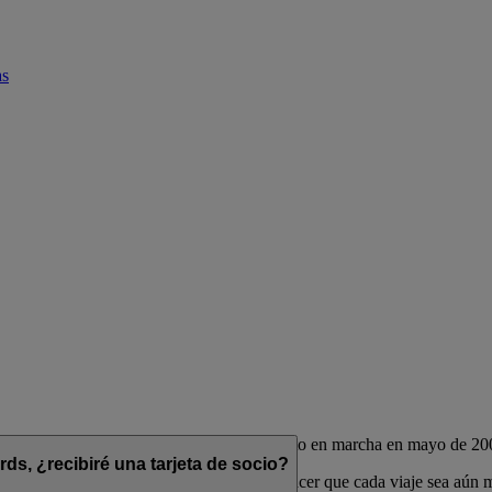
as
de las aerolíneas Emirates y flydubai, puesto en marcha en mayo de 20
s, ¿recibiré una tarjeta de socio?
das para complementar su estilo de vida y hacer que cada viaje sea aún 