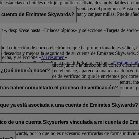
de estancias en hoteles de lujo; planificar actividades inolvidables en fa
física para poder disfrutar de todas las ventajas del programa. Basta 
radores de Emirates Skywards para ganar y canjear millas. Puede añadir 
i cuenta de Emirates Skywards?
ma y sus exclusivas ventajas.
er rápidamente a los datos de socio.
», desplácese hasta «Enlaces rápidos» y seleccione «Tarjeta de socio»
que la dirección de correo electrónico que ha proporcionado es válida, ú
o deseados y mejora la seguridad de su cuenta de Emirates Skywards. Si 
erecha, y seleccione «
Mi resumen
»
resumen de su afiliación. En la parte inferior, seleccione «
Gestionar mi 
a opción «Verificar» que aparece junto a la dirección de correo electrón
lectrónico». Al hacer clic en el enlace, aparecerá una marca de «Verifi
n. ¿Qué debería hacer?
enga en cuenta que el enlace de verificación que le enviemos por corre
s los mensajes se filtran de forma incorrecta. Si no lo encuentra, inte
ará la opción «Verificar» en la sección Mi resumen > Gestionar mi per
tras haber completado el proceso de verificación?
ates Skywards.
ntos situados en la esquina superior derecha de la pantalla.
a y única aunque haya verificado su dirección de correo electrónico actu
os personales.
o que ya está asociada a una cuenta de Emirates Skywards?
adas a direcciones de correo electrónico que no estén en uso. Si compa
carla.
Póngase en contacto con nosotros
para obtener ayuda.
ónico de una cuenta Skysurfers vinculada a mi cuenta de E
tes Skywards, por lo que no es necesario verificarlas de forma individua
.