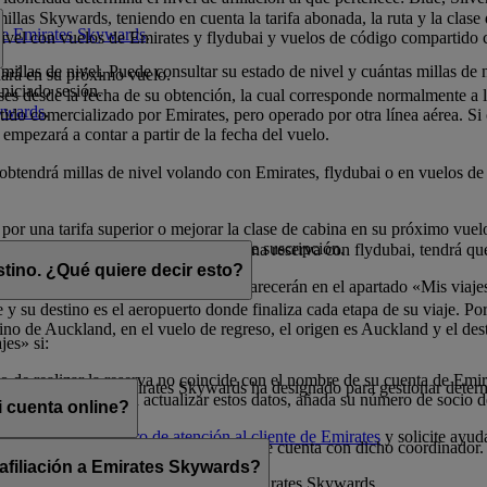
illas Skywards, teniendo en cuenta la tarifa abonada, la ruta y la clase
 de Emirates Skywards
.
 nivel con vuelos de Emirates y flydubai y vuelos de código compartido 
millas de nivel. Puede consultar su estado de nivel y cuántas millas de 
nará en su próximo vuelo.
niciado sesión.
eses desde la fecha de su obtención, la cual corresponde normalmente a
kywards
.
do comercializado por Emirates, pero operado por otra línea aérea. Si ob
 empezará a contar a partir de la fecha del vuelo.
o obtendrá millas de nivel volando con Emirates, flydubai o en vuelos 
 por una tarifa superior o mejorar la clase de cabina en su próximo vue
millas de nivel durante el período de suscripción.
elos con Emirates. Si dispone de una reserva con flydubai, tendrá que 
stino. ¿Qué quiere decir esto?
dos con millas Skywards) también aparecerán en el apartado «Mis viaje
 y su destino es el aeropuerto donde finaliza cada etapa de su viaje. Por
no de Auckland, en el vuelo de regreso, el origen es Auckland y el des
jes» si:
 de realizar la reserva no coincide con el nombre de su cuenta de Emi
 que un socio de Emirates Skywards ha designado para gestionar determ
o a la reserva. Para actualizar estos datos, añada su número de socio 
 cuenta online?
uras, llame a un
centro de atención al cliente de Emirates
y solicite ayud
 menos que comparta sus credenciales de cuenta con dicho coordinador.
 afiliación a Emirates Skywards?
cionada con la afiliación del socio a Emirates Skywards