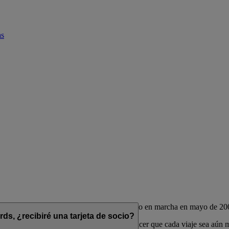
as
de las aerolíneas Emirates y flydubai, puesto en marcha en mayo de 20
s, ¿recibiré una tarjeta de socio?
das para complementar su estilo de vida y hacer que cada viaje sea aún 