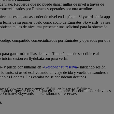
 de viaje. Recuerde que no puede ganar millas de nivel a través de
comercializados por Emirates y operados por otra aerolínea.
nivel necesita para ascender de nivel en la página Skywards de la app
 la fecha de su primer vuelo como socio de Emirates Skywards, ya sea
tiene millas de nivel tras presentar una solicitud para la obtención
de código compartido comercializados por Emirates y operados por otra
lo para ganar más millas de nivel. También puede suscribirse al
iniciar sesión en flydubai.com para verla.
s» y puede consultarlas en «
Gestionar su reserva
» iniciando sesión
 lo tanto, si usted está volando un viaje de ida y vuelta de Londres a
tino es Londres. Las escalas no se consideran destinos.
rates Skywards, por ejemplo, "Will" en lugar de "William".
inados aspectos de su cuenta en su nombre. El coordinador de viajes
de Emirates Skywards en «Gestionar su reserva».
a.