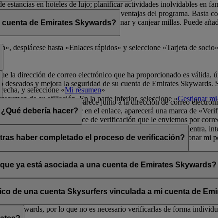
de estancias en hoteles de lujo; planificar actividades inolvidables en fa
física para poder disfrutar de todas las ventajas del programa. Basta 
radores de Emirates Skywards para ganar y canjear millas. Puede añadir 
i cuenta de Emirates Skywards?
ma y sus exclusivas ventajas.
er rápidamente a los datos de socio.
», desplácese hasta «Enlaces rápidos» y seleccione «Tarjeta de socio»
que la dirección de correo electrónico que ha proporcionado es válida, ú
o deseados y mejora la seguridad de su cuenta de Emirates Skywards. Si 
erecha, y seleccione «
Mi resumen
»
resumen de su afiliación. En la parte inferior, seleccione «
Gestionar mi 
a opción «Verificar» que aparece junto a la dirección de correo electrón
lectrónico». Al hacer clic en el enlace, aparecerá una marca de «Verifi
n. ¿Qué debería hacer?
enga en cuenta que el enlace de verificación que le enviemos por corre
s los mensajes se filtran de forma incorrecta. Si no lo encuentra, inte
ará la opción «Verificar» en la sección Mi resumen > Gestionar mi per
tras haber completado el proceso de verificación?
ates Skywards.
ntos situados en la esquina superior derecha de la pantalla.
a y única aunque haya verificado su dirección de correo electrónico actu
os personales.
o que ya está asociada a una cuenta de Emirates Skywards?
adas a direcciones de correo electrónico que no estén en uso. Si compa
carla.
Póngase en contacto con nosotros
para obtener ayuda.
ónico de una cuenta Skysurfers vinculada a mi cuenta de E
tes Skywards, por lo que no es necesario verificarlas de forma individua
.