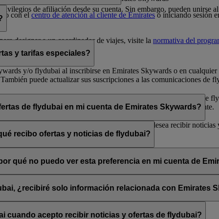
 privilegios de afiliación desde su cuenta. Sin embargo, pueden unirse
cto con el
centro de atención al cliente de Emirates
o iniciando sesión e
?
ara designar a un coordinador de viajes, visite la
normativa del progr
tas y tarifas especiales?
 Skywards y/o flydubai al inscribirse en Emirates Skywards o en cualqui
 También puede actualizar sus suscripciones a las comunicaciones de fly
arse de baja» que encontrará al final de los correos electrónicos de fly
bai a través de su chat en directo o su centro de atención al cliente.
ofertas de flydubai en mi cuenta de Emirates Skywards?
lydubai. Por tanto, tiene la opción de decidir si desea recibir noticias
ué recibo ofertas y noticias de flydubai?
 suscribirse a las noticias y ofertas de Emirates, Emirates Skywards o 
, ¿por qué no puedo ver esta preferencia en mi cuenta de Em
sado está asociada con varios números de socio de Emirates Skywards o 
rates Skywards y actualice sus suscripciones por correo electrónico en
dubai, ¿recibiré solo información relacionada con Emirates
promociones de flydubai y flydubai Holidays.
 cuando acepto recibir noticias y ofertas de flydubai?