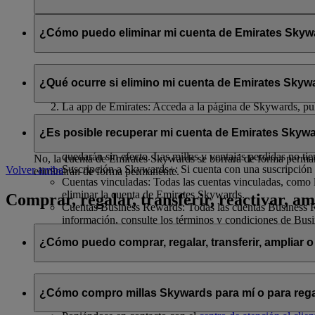
Se compartirán con flydubai su nombre y su dirección de correo 
política de privacidad de flydubai
.
¿Cómo puedo eliminar mi cuenta de Emirates Skywar
Puede eliminar su cuenta de Emirates Skywards o cancelar su af
¿Qué ocurre si elimino mi cuenta de Emirates Skywa
El sitio web de Emirates: Inicie sesión, acceda a su perfil
La app de Emirates: Acceda a la página de Skywards, pulse
Chat en directo
: Hable con nuestro equipo; estará encant
Si decide eliminar su cuenta de Emirates Skywards o cancelar su 
¿Es posible recuperar mi cuenta de Emirates Skywa
Millas Skywards y recompensas no utilizadas: Todas sus m
quedarán sin efecto. Las millas y ventajas perdidas no ti
No, la cuenta de Emirates Skywards se borrará de forma permanen
Suscripción a Skywards+: Si cuenta con una suscripción 
Volver arriba
eliminarán de forma permanente.
Cuentas vinculadas: Todas las cuentas vinculadas, como l
eliminar la cuenta de Emirates Skywards.
Comprar, regalar, transferir, reactivar, am
Cuentas Business Rewards: Todas las cuentas Business Re
información, consulte los términos y condiciones de Bus
¿Cómo puedo comprar, regalar, transferir, ampliar o
Si desea comprar, regalar y transferir millas Skywards, puede ha
¿Cómo compro millas Skywards para mí o para rega
Iniciando sesión en emirates.com; o