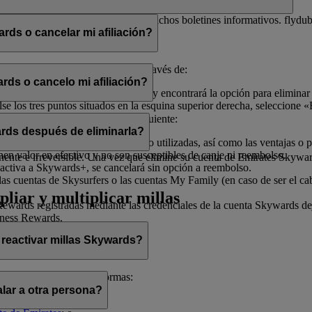
electrónico con el fin de enviarle dichos boletines informativos. flydu
ds o cancelar mi afiliación?
iliación en cualquier momento a través de:
rds o cancelo mi afiliación?
, seleccione «
Gestionar mi cuenta
» y encontrará la opción para eliminar
 los tres puntos situados en la esquina superior derecha, seleccione «E
ado de ayudarle.
afiliación, tenga en cuenta lo siguiente:
rds después de eliminarla?
illas Skywards y recompensas no utilizadas, así como las ventajas o pr
enen valor en efectivo y no son susceptibles de canje ni reembolso.
te e irreversible. Una vez que elimine su cuenta de Emirates Skywards,
activa a Skywards+, se cancelará sin opción a reembolso.
as cuentas de Skysurfers o las cuentas My Family (en caso de ser el ca
pliar y multiplicar millas
wards registradas mediante las credenciales de la cuenta Skywards deja
iness Rewards.
 reactivar millas Skywards?
cerlo de las siguientes formas:
lar a otra persona?