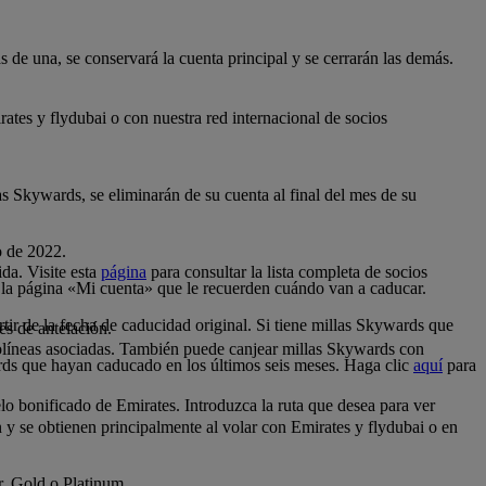
 de una, se conservará la cuenta principal y se cerrarán las demás.
tes y flydubai o con nuestra red internacional de socios
as Skywards, se eliminarán de su cuenta al final del mes de su
o de 2022.
da. Visite esta
página
para consultar la lista completa de socios
 la página «Mi cuenta» que le recuerden cuándo van a caducar.
tir de la fecha de caducidad original. Si tiene millas Skywards que
es de antelación.
.
olíneas asociadas. También puede canjear millas Skywards con
rds que hayan caducado en los últimos seis meses. Haga clic
aquí
para
o bonificado de Emirates. Introduzca la ruta que desea para ver
n y se obtienen principalmente al volar con Emirates y flydubai o en
er, Gold o Platinum.