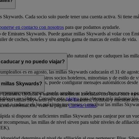
rates?
es Skywards. Cada socio solo puede tener una cuenta activa. Si tiene más
ponerse en contacto con nosotros
para que podamos ayudarle.
 de Emirates Skywards. Puede ganar millas Skywards al volar con Emira
iler de coches, hoteles y una amplia gama de marcas de estilo de vida.
 la fecha en que se obtienen. En el año natural en que caduquen las mill
 caducar y no puedo viajar?
cumpleaños es en agosto, las millas Skywards caducarán el 31 de agost
s en premios con nuestros socios hoteleros, minoristas y de estilo de vi
los próximos doce meses, puede configurar mensajes automáticos desde
 millas Skywards?
s próximos tres meses, puede ampliar su validez otros doce meses a par
 de Emirates, flydubai y nuestras aerolíneas asociadas con hasta once mes
tablecer su validez. Consulte esta
página
para obtener más información
ar sus millas Skywards en vuelos de Emirates, flydubai y nuestras aer
ayan a caducar en los próximos tres meses o reactivar las millas Skywa
ea más información, visite la página
Canjear millas
.
ida si dispone de suficientes millas Skywards para canjear por un vuel
 recompensas, las millas de nivel sirven para subir niveles de afiliació
(EK).
idoneidad determina el nivel de afiliación al que pertenece: Blue, Silv