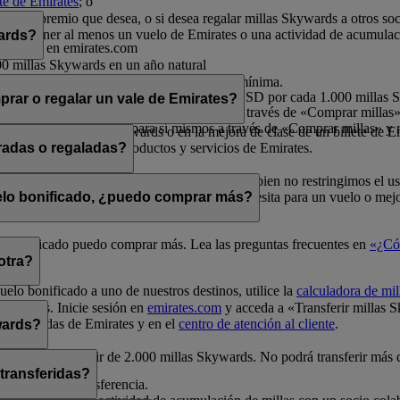
nte de Emirates
; o
rates.
por el premio que desea, o si desea regalar millas Skywards a otros so
a debe tener al menos un vuelo de Emirates o una actividad de acumulac
wards?
o sesión en emirates.com
00 millas Skywards en un año natural
millas Skywards en un año natural
ltiplos de 1.000, siendo 2.000 la cantidad mínima.
s por cada transacción, a un precio de 30 USD por cada 1.000 millas
rar o regalar un vale de Emirates?
 millas en un año natural para sí mismos a través de «Comprar millas» 
illas en un año natural para sí mismos a través de «Comprar millas» y r
e en vuelos Classic Rewards o en la mejora de clase de un billete de E
ivo para la compra de productos y servicios de Emirates.
radas o regaladas?
elos Classic Rewards y mejoras de clase. Si bien no restringimos el u
a de millas
para comprobar cuántas millas necesita para un vuelo o mejo
uelo bonificado, ¿puedo comprar más?
uelo bonificado puedo comprar más. Lea las preguntas frecuentes en
«¿Có
otra?
uelo bonificado a uno de nuestros destinos, utilice la
calculadora de mil
Skywards. Inicie sesión en
emirates.com
y acceda a «Transferir millas 
unas tiendas de Emirates y en el
centro de atención al cliente
.
wards?
0 y siempre a partir de 2.000 millas Skywards. No podrá transferir más
 transferidas?
a realizar la transferencia.