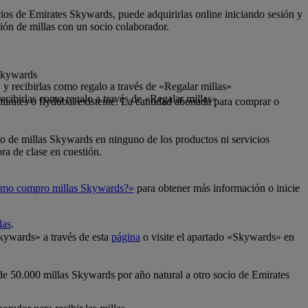
cios de Emirates Skywards, puede adquirirlas online iniciando sesión y
ión de millas con un socio colaborador.
 Skywards
y recibirlas como regalo a través de «Regalar millas»
ecibirlas como regalo a través de «Regalar millas»
mirates o flydubai existente. La cantidad abonada para comprar o
so de millas Skywards en ninguno de los productos ni servicios
ra de clase en cuestión.
mo compro millas Skywards?»
para obtener más información o inicie
las
.
Skywards» a través de esta
página
o visite el apartado «Skywards» en
 de 50.000 millas Skywards por año natural a otro socio de Emirates