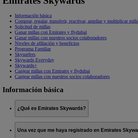
Emirates Skywards
Información básica
Comprar, regalar, transferir, reactivar, ampliar y multiplicar mill
Solicitud de millas
Ganar millas con Emirates y flydubai
Ganar millas con nuestros socios colaboradores
Niveles de afiliación y beneficios
Programa Familiar
Skysurfers
Skywards Everyday
Skywards+
Canjear millas con Emirates y flydubai
Canjear millas con nuestros socios colaboradores
Información básica
¿Qué es Emirates Skywards?
Emirates Skywards es el galardonado programa de fidelización 
Una vez que me haya registrado en Emirates Skyward
Ofrece a los socios una serie de ventajas y experiencias diseña