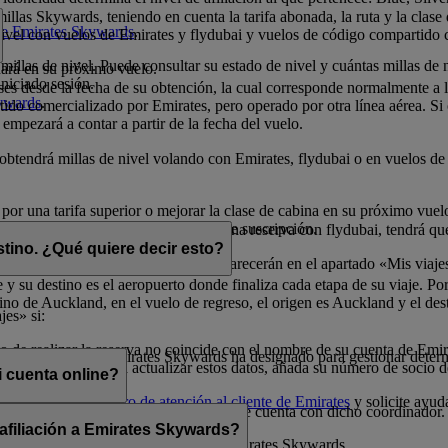
illas Skywards, teniendo en cuenta la tarifa abonada, la ruta y la clase
 de Emirates Skywards
.
 nivel con vuelos de Emirates y flydubai y vuelos de código compartido 
millas de nivel. Puede consultar su estado de nivel y cuántas millas de 
nará en su próximo vuelo.
niciado sesión.
eses desde la fecha de su obtención, la cual corresponde normalmente a
kywards
.
do comercializado por Emirates, pero operado por otra línea aérea. Si ob
 empezará a contar a partir de la fecha del vuelo.
o obtendrá millas de nivel volando con Emirates, flydubai o en vuelos 
 por una tarifa superior o mejorar la clase de cabina en su próximo vue
millas de nivel durante el período de suscripción.
elos con Emirates. Si dispone de una reserva con flydubai, tendrá que 
stino. ¿Qué quiere decir esto?
dos con millas Skywards) también aparecerán en el apartado «Mis viaje
 y su destino es el aeropuerto donde finaliza cada etapa de su viaje. Por
no de Auckland, en el vuelo de regreso, el origen es Auckland y el des
jes» si:
 de realizar la reserva no coincide con el nombre de su cuenta de Emi
 que un socio de Emirates Skywards ha designado para gestionar determ
o a la reserva. Para actualizar estos datos, añada su número de socio 
 cuenta online?
uras, llame a un
centro de atención al cliente de Emirates
y solicite ayud
 menos que comparta sus credenciales de cuenta con dicho coordinador.
 afiliación a Emirates Skywards?
cionada con la afiliación del socio a Emirates Skywards