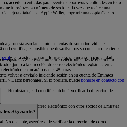
milia; acceder a entradas para eventos deportivos y culturales en todo
con que introduzca su número de socio cada vez que realice una
la tarjeta digital a su Apple Wallet, imprimir una copia física o
.
nica y no está asociada a otras cuentas de socio individuales.
no la verifica, es posible que desactivemos su cuenta o que ciertas
perfil
» para actualizar su información, incluida su nacionalidad, su
ico registrada. Se enviará un correo electrónico desde el dominio
cado» junto a la dirección de correo electrónico registrada en la
o electrónico caducará pasadas 48 horas.
nte volver a enviarlo iniciando sesión en su cuenta de Emirates
fil > Datos personales. Si lo prefiere, puede
ponerse en contacto con
al. No obstante, si la modifica, deberá verificar la dirección de
rte su dirección de correo electrónico con otros socios de Emirates
mirates Skywards?
l. No obstante, asegúrese de verificar la dirección de correo